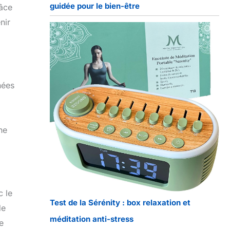
guidée pour le bien-être
râce
nir
nées
ne
c le
Test de la Sérénity : box relaxation et
de
méditation anti-stress
e