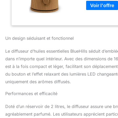
surchauffer. Le b
facilite le réglag
première maison o
nos diffuseurs d'
comme un humidific
de votre maison 
Un design séduisant et fonctionnel
tabagisme. Il est 
d'aromathérapie :
maison, notre dif
Le diffuseur d’huiles essentielles BlueHills séduit d’emb
grande capacité q
dans n’importe quel intérieur. Avec des dimensions de 1
diffuseur portabl
heures à faible b
est à la fois compact et léger, facilitant son déplacement
d'aromathérapie 
du bouton et l’effet relaxant des lumières LED changeante
profiter. 4. Déco
uniquement des arômes diffusés.
avec diffuseur d'
la brume de faible
Performances et efficacité
utiliser sans tél
automatique de séc
un diffuseur d'hui
Doté d’un réservoir de 2 litres, le diffuseur assure une b
décoration de la 
agréablement parfumé. Les utilisateurs apprécient parti
dortoir, un produ