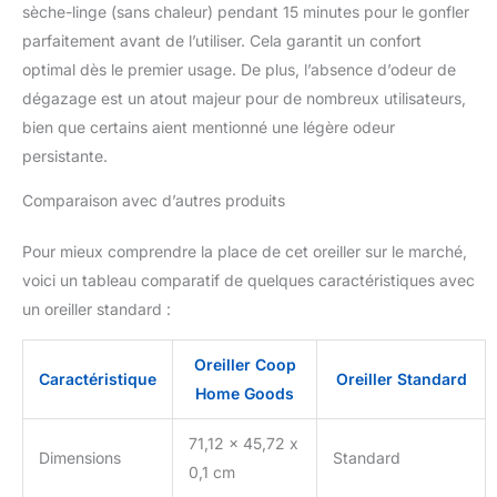
unique de l'oreiller
sèche-linge (sans chaleur) pendant 15 minutes pour le gonfler
croissant de lit et le
parfaitement avant de l’utiliser. Cela garantit un confort
rembourrage réglable en
optimal dès le premier usage. De plus, l’absence d’odeur de
font le choix idéal pour
dégazage est un atout majeur pour de nombreux utilisateurs,
une expérience de
bien que certains aient mentionné une légère odeur
sommeil réparatrice et
rajeunissante.
persistante.
Comparaison avec d’autres produits
Pour mieux comprendre la place de cet oreiller sur le marché,
voici un tableau comparatif de quelques caractéristiques avec
un oreiller standard :
Oreiller Coop
Caractéristique
Oreiller Standard
Home Goods
71,12 x 45,72 x
Dimensions
Standard
0,1 cm