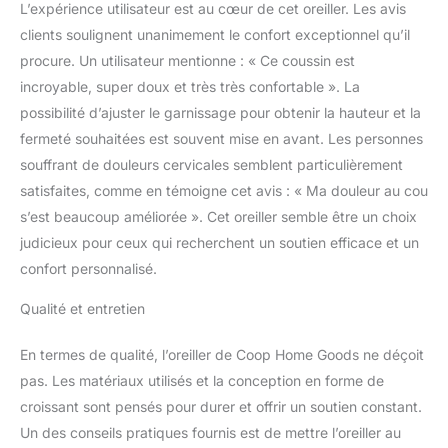
L’expérience utilisateur est au cœur de cet oreiller. Les avis
forme Oomph et
clients soulignent unanimement le confort exceptionnel qu’il
rembourrage en
microfibre pour un
procure. Un utilisateur mentionne : « Ce coussin est
confort ultime. Les
incroyable, super doux et très très confortable ». La
certifications
possibilité d’ajuster le garnissage pour obtenir la hauteur et la
GreenGuard Gold et
fermeté souhaitées est souvent mise en avant. Les personnes
Certipur-US garantissent
des matériaux sûrs.
souffrant de douleurs cervicales semblent particulièrement
Forme croissant : fournit
satisfaites, comme en témoigne cet avis : « Ma douleur au cou
un soutien
s’est beaucoup améliorée ». Cet oreiller semble être un choix
supplémentaire autour
judicieux pour ceux qui recherchent un soutien efficace et un
des épaules et du cou,
confort personnalisé.
idéal pour le dos, le côté
et les personnes
Qualité et entretien
dormant mixtes. Coussin
de positionnement latéral
pour soulager les
En termes de qualité, l’oreiller de Coop Home Goods ne déçoit
douleurs au cou et aux
pas. Les matériaux utilisés et la conception en forme de
épaules. Parfait pour une
croissant sont pensés pour durer et offrir un soutien constant.
nuit de sommeil
Un des conseils pratiques fournis est de mettre l’oreiller au
confortable : le design