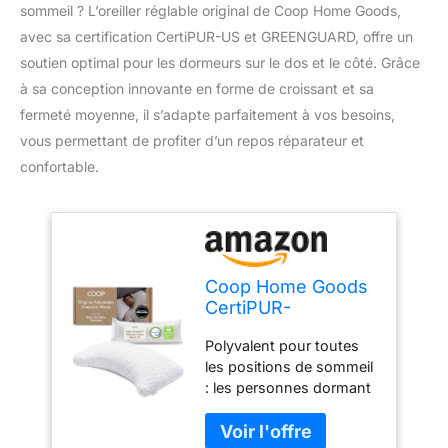
sommeil ? L’oreiller réglable original de Coop Home Goods,
avec sa certification CertiPUR-US et GREENGUARD, offre un
soutien optimal pour les dormeurs sur le dos et le côté. Grâce
à sa conception innovante en forme de croissant et sa
fermeté moyenne, il s’adapte parfaitement à vos besoins,
vous permettant de profiter d’un repos réparateur et
confortable.
Coop Home Goods
CertiPUR-
US/GREENGUARD
Polyvalent pour toutes
Oreiller réglable en
les positions de sommeil
forme de croissant
: les personnes dormant
de mousse pour
sur le dos et sur le côté
grand lit – Ferme
adorent le bon loft pour
moyenne pour les