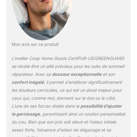
oreillers de soutien du
cou Coop Home Goods
pour dormir sont parfaits
pour toutes les formes et
tailles. Meilleurs
matériaux : la taie
d'oreiller Lulltra en
Mon avis sur ce produit
bambou favorise la
circulation de l'air.
L’oreiller Coop Home Goods CertiPUR-US/GREENGUARD
Mousse à mémoire de
se révèle être un allié précieux pour les nuits de sommeil
forme Oomph et
réparateur. Avec sa
douceur exceptionnelle
et son
rembourrage en
confort inégalé
, il permet d’améliorer significativement
microfibre pour un
confort ultime. Les
les douleurs cervicales, ce qui est un atout majeur pour
certifications
ceux qui, comme moi, dorment sur le dos ou le côté.
GreenGuard Gold et
L’une de ses forces réside dans la
possibilité d’ajuster
Certipur-US garantissent
le garnissage
, garantissant ainsi un soutien personnalisé
des matériaux sûrs.
Forme croissant : fournit
du cou. Bien que son prix soit élevé et l’odeur initiale
un soutien
assez forte, l’absence d’odeur de dégazage et sa
supplémentaire autour