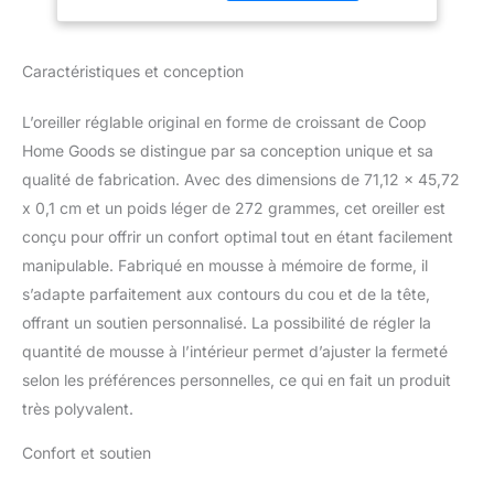
toutes les formes et
personnes dormant
tailles. Le support
sur le dos et sur le
réglable du coussin
côté, CertiPUR-
Caractéristiques et conception
latéral facilite le
US/GREENGUARD
déplacement d'un côté à
l'autre. Remplissage
L’oreiller réglable original en forme de croissant de Coop
entièrement réglable :
Home Goods se distingue par sa conception unique et sa
même Oomph. comme
qualité de fabrication. Avec des dimensions de 71,12 x 45,72
tous les oreillers Coop.
x 0,1 cm et un poids léger de 272 grammes, cet oreiller est
Ajoutez ou retirez le
rembourrage pour un
conçu pour offrir un confort optimal tout en étant facilement
bon alignement, les
manipulable. Fabriqué en mousse à mémoire de forme, il
oreillers de soutien du
s’adapte parfaitement aux contours du cou et de la tête,
cou Coop Home Goods
offrant un soutien personnalisé. La possibilité de régler la
pour dormir sont parfaits
pour toutes les formes et
quantité de mousse à l’intérieur permet d’ajuster la fermeté
tailles. Meilleurs
selon les préférences personnelles, ce qui en fait un produit
matériaux : la taie
très polyvalent.
d'oreiller Lulltra en
bambou favorise la
Confort et soutien
circulation de l'air.
Mousse à mémoire de