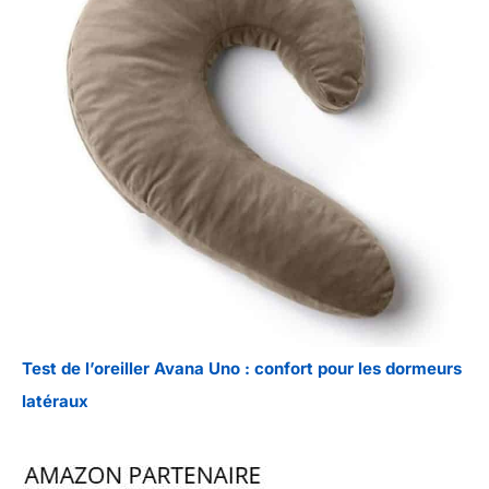
Test de l’oreiller Avana Uno : confort pour les dormeurs
latéraux