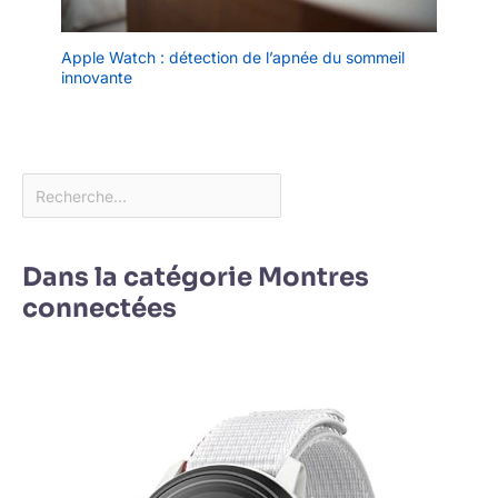
détaillée des phases de
sommeil : profond, léger, REM
(mouvements oculaires rapides)
Apple Watch : détection de l’apnée du sommeil
et moments d'éveil. Cette
montre femme connectée innove
innovante
également avec un
enregistrement de l'humeur
(Positif, Calme, Négatif) et du
niveau de stress (Relaxé,
Normal, Moyen, Élevé). Ces
indicateurs, couplés au suivi du
cycle menstruel, offrent une
vision globale de votre état
physique et émotionnel. Profitez
d'exercices de respiration
guidés pour retrouver la
Dans la catégorie Montres
sérénité. Cette montre
intelligente vous aide à
connectées
reprendre le contrôle sur votre
santé au quotidien avec une
précision et une discrétion
totales.
[Batterie 500mAh &
Étanchéité 1ATM Robuste] Dites
adieu à l'anxiété avec notre
batterie de 500mAh : 30 jours
en veille, 3-7 jours en usage
intensif, 7 à 15 jours en usage
moyen (charge rapide en 1h).
Certifiée 1ATM(étanchéité
jusqu'à 10 mètres), cette