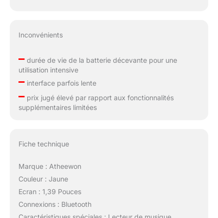
n'est nécessaire, ce qui la
rend plus pratique à utiliser.
Inconvénients
–
durée de vie de la batterie décevante pour une
utilisation intensive
–
interface parfois lente
–
prix jugé élevé par rapport aux fonctionnalités
supplémentaires limitées
Fiche technique
Marque : Atheewon
Couleur : Jaune
Ecran : 1,39 Pouces
Connexions : Bluetooth
Caractéristiques spéciales : Lecteur de musique,