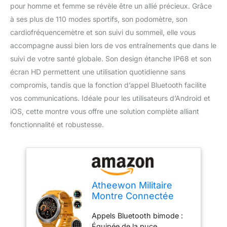
pour homme et femme se révèle être un allié précieux. Grâce
à ses plus de 110 modes sportifs, son podomètre, son
cardiofréquencemètre et son suivi du sommeil, elle vous
accompagne aussi bien lors de vos entraînements que dans le
suivi de votre santé globale. Son design étanche IP68 et son
écran HD permettent une utilisation quotidienne sans
compromis, tandis que la fonction d’appel Bluetooth facilite
vos communications. Idéale pour les utilisateurs d’Android et
iOS, cette montre vous offre une solution complète alliant
fonctionnalité et robustesse.
Atheewon Militaire
Montre Connectée
Homme Femme avec
Appels Bluetooth bimode :
Appel Bluetooth, 1.39"
Équipée de la puce