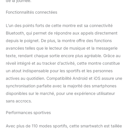
de la journée.
également un assistant
vocal, vous offrant la
Fonctionnalités connectées
possibilité de contrôler
directement votre
L’un des points forts de cette montre est sa connectivité
smartphone pour une
Bluetooth, qui permet de répondre aux appels directement
utilisation encore plus
pratique. Montre militaire
depuis le poignet. De plus, la montre offre des fonctions
ultra-résistante : Cette
avancées telles que le lecteur de musique et la messagerie
montre intelligente militaire
texte, rendant chaque sortie encore plus agréable. Grâce au
est équipée d'un cadre en
réveil intégré et au tracker d’activité, cette montre constitue
alliage haute résistance et
d'un écran HD anti-rayures,
un atout indispensable pour les sportifs et les personnes
offrant une triple protection
actives au quotidien. Compatibilité Android et iOS assure une
contre les chocs, les chutes
synchronisation parfaite avec la majorité des smartphones
et les rayures. Que ce soit
disponibles sur le marché, pour une expérience utilisateur
pour des expéditions de
sans accrocs.
randonnée, des
entraînements intensifs ou
Performances sportives
un usage quotidien, c'est le
choix idéal. Écran HD et
cadran de montre DIY :
Avec plus de 110 modes sportifs, cette smartwatch est taillée