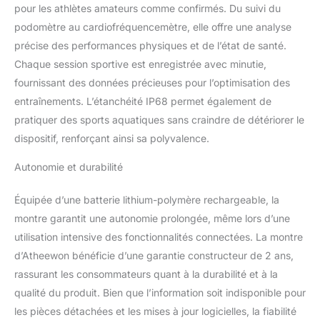
Montre connectée dispose
pour les athlètes amateurs comme confirmés. Du suivi du
d'un écran TFT HD de 1,39
podomètre au cardiofréquencemètre, elle offre une analyse
pouces avec une résolution
précise des performances physiques et de l’état de santé.
de 360*360 pixels et un
taux de rafraîchissement de
Chaque session sportive est enregistrée avec minutie,
60 Hz, ce qui permet un
fournissant des données précieuses pour l’optimisation des
changement de page plus
entraînements. L’étanchéité IP68 permet également de
fluide. L'application GloryFit
pratiquer des sports aquatiques sans craindre de détériorer le
propose également plus de
dispositif, renforçant ainsi sa polyvalence.
200 arrière-plans de cadrans
de montre personnalisés en
Autonomie et durabilité
ligne parmi lesquels choisir,
et vous pouvez également
créer des photos DIY pour
Équipée d’une batterie lithium-polymère rechargeable, la
personnaliser votre cadran
montre garantit une autonomie prolongée, même lors d’une
de montre personnalisé.
utilisation intensive des fonctionnalités connectées. La montre
Plus de 110 modes de sport
d’Atheewon bénéficie d’une garantie constructeur de 2 ans,
et étanchéité IP68 : Cette
montre de fitness prend en
rassurant les consommateurs quant à la durabilité et à la
charge plus de 110 modes
qualité du produit. Bien que l’information soit indisponible pour
sportifs, notamment la
les pièces détachées et les mises à jour logicielles, la fiabilité
course en extérieur, le