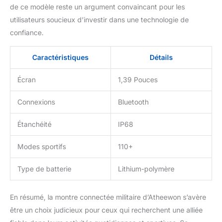
de ce modèle reste un argument convaincant pour les
cyclisme, le saut à la corde,
utilisateurs soucieux d’investir dans une technologie de
le badminton, le football, le
yoga, l'alpinisme et bien
confiance.
d'autres. Un choix idéal pour
les amateurs de sport. De
Caractéristiques
Détails
plus, grâce à son indice
d’étanchéité IP68, elle résiste
Écran
1,39 Pouces
efficacement à l’eau, vous
permettant de l’utiliser sans
Connexions
Bluetooth
crainte même par temps de
pluie ou lors d’activités en
extérieur. Surveillance de la
Étanchéité
IP68
santé 24h/24 : Montre sport
pour hommes offre une
Modes sportifs
110+
surveillance en temps réel de
la santé, en suivant des
Type de batterie
Lithium-polymère
paramètres clés tels que la
fréquence cardiaque et la
qualité du sommeil. Grâce à
En résumé, la montre connectée militaire d’Atheewon s’avère
l'application "GloryFit", vous
être un choix judicieux pour ceux qui recherchent une alliée
pouvez obtenir des