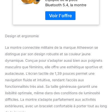
HD Smartwatch Motre
Bluetooth 5.4, la montre
Sport avec 110+
offre une connexion plus
Modes Sportifs,
rapide et plus stable. Son
Podometre
haut-parleur intégré de 60
Cardiofrequencemetre
dB et son microphone
Sommeil, IP68 pour
antibruit garantissent des
Android/iOS (Jaune)
Design et ergonomie
appels clairs et fluides. Une
fois connectée à votre
smartphone, vous pouvez
La montre connectée militaire de la marque Atheewon se
facilement recevoir, passer
distingue par son design robuste et sa couleur jaune
et raccrocher des appels.
dynamique. Conçue pour s’adapter aussi bien aux poignets
Notifications et assistant
masculins que féminins, elle offre une esthétique sportive et
vocal : La smartwatch S10 se
connecte à votre
audacieuse. L’écran tactile de 1,39 pouces permet une
smartphone, vous
navigation fluide et intuitive, rendant l’accès aux
permettant de recevoir à
fonctionnalités très aisé. Sa taille généreuse garantit une
tout moment des
lisibilité optimale, même dans des conditions de luminosité
notifications de SMS,
Facebook, WhatsApp,
difficiles. La montre s’adapte parfaitement aux activités
Twitter, TikTok et d'autres
extérieures, avec un bracelet confortable à porter tout au long
plateformes. Elle intègre