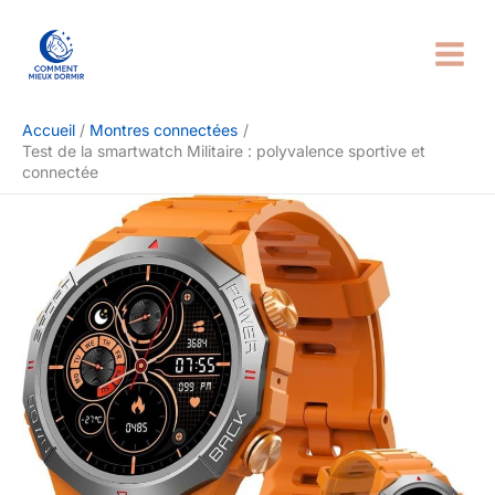
Aller
Rechercher
au
contenu
Accueil
Montres connectées
Test de la smartwatch Militaire : polyvalence sportive et
connectée