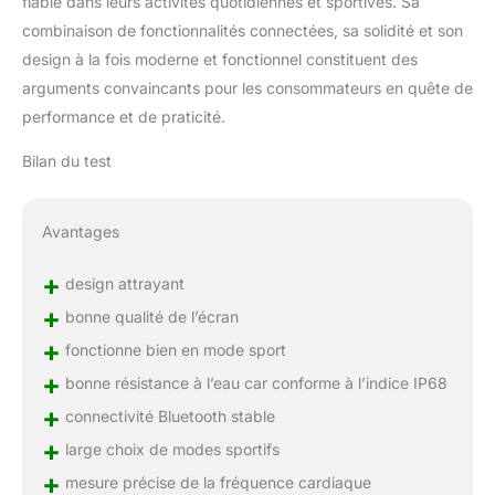
fiable dans leurs activités quotidiennes et sportives. Sa
informations détaillées sur
combinaison de fonctionnalités connectées, sa solidité et son
votre état de santé quotidien
design à la fois moderne et fonctionnel constituent des
et ajuster intelligemment
votre mode de vie pour
arguments convaincants pour les consommateurs en quête de
améliorer votre bien-être. De
performance et de praticité.
multiples fonctions
pratiques : Cette montre
Bilan du test
offre également des
fonctions utiles telles que le
contrôle de la musique et
Avantages
des photos, les prévisions
météorologiques,
+
design attrayant
l'entraînement respiratoire, le
+
réveil, le chronomètre, la
bonne qualité de l’écran
minuterie et la lampe de
+
fonctionne bien en mode sport
poche. Une seule charge
+
bonne résistance à l’eau car conforme à l’indice IP68
prend 2 heures, l'autonomie
quotidienne de la batterie est
+
connectivité Bluetooth stable
de 5 à 7 jours et le temps de
+
large choix de modes sportifs
veille est de 30 jours.
+
Aucune charge fréquente
mesure précise de la fréquence cardiaque