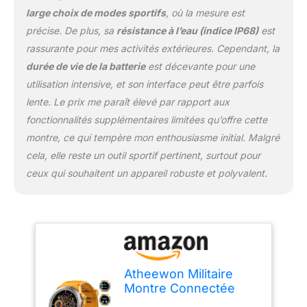
montre intelligente militaire
large choix de modes sportifs
, où la mesure est
est équipée d'un cadre en
précise. De plus, sa
résistance à l’eau (indice IP68)
est
alliage haute résistance et
rassurante pour mes activités extérieures. Cependant, la
d'un écran HD anti-rayures,
offrant une triple protection
durée de vie de la batterie
est décevante pour une
contre les chocs, les chutes
utilisation intensive, et son interface peut être parfois
et les rayures. Que ce soit
lente. Le prix me paraît élevé par rapport aux
pour des expéditions de
fonctionnalités supplémentaires limitées qu’offre cette
randonnée, des
entraînements intensifs ou
montre, ce qui tempère mon enthousiasme initial. Malgré
un usage quotidien, c'est le
cela, elle reste un outil sportif pertinent, surtout pour
choix idéal. Écran HD et
ceux qui souhaitent un appareil robuste et polyvalent.
cadran de montre DIY :
Montre connectée dispose
d'un écran TFT HD de 1,39
pouces avec une résolution
de 360*360 pixels et un
taux de rafraîchissement de
60 Hz, ce qui permet un
Atheewon Militaire
changement de page plus
Montre Connectée
fluide. L'application GloryFit
Homme Femme avec