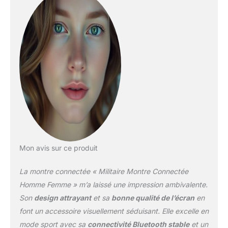
smartphone, vous pouvez
facilement recevoir, passer
et raccrocher des appels.
Notifications et assistant
vocal : La smartwatch S10 se
connecte à votre
smartphone, vous
permettant de recevoir à
tout moment des
notifications de SMS,
Facebook, WhatsApp,
Twitter, TikTok et d'autres
plateformes. Elle intègre
également un assistant
Mon avis sur ce produit
vocal, vous offrant la
possibilité de contrôler
La montre connectée « Militaire Montre Connectée
directement votre
Homme Femme » m’a laissé une impression ambivalente.
smartphone pour une
Son
design attrayant
et sa
bonne qualité de l’écran
en
utilisation encore plus
font un accessoire visuellement séduisant. Elle excelle en
pratique. Montre militaire
ultra-résistante : Cette
mode sport avec sa
connectivité Bluetooth stable
et un