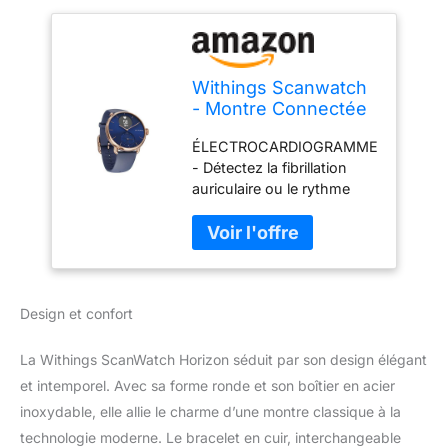
Withings Scanwatch
- Montre Connectée
Hybride avec ECG,
ÉLECTROCARDIOGRAMME
Fréquence
- Détectez la fibrillation
Cardiaque, SPO2 et
auriculaire ou le rythme
Suivi du Sommeil,
cardiaque normal et
Smartwatch Sport,
surveillez la fréquence
Podometre avec
cardiaque faible et élevée
Chargeur - 38mm -
en seulement 30 secondes
Rose Gold Bleu
via l'ECG OXYMÈTRE AU
Design et confort
POIGNET - Accédez à
votre taux de saturation en
oxygène (SpO2) médical
La Withings ScanWatch Horizon séduit par son design élégant
en seulement 30 secondes
et intemporel. Avec sa forme ronde et son boîtier en acier
SUIVI CARDIAQUE -
inoxydable, elle allie le charme d’une montre classique à la
Recevez une notification si
technologie moderne. Le bracelet en cuir, interchangeable
un rythme irrégulier de vos