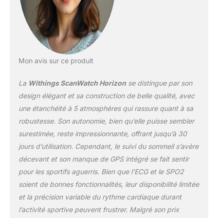
ScanWatch suit votre
fréquence cardiaque en
continu lors de vos
séances de sport, et
régulièrement de jour
comme de nuit pour vous
Mon avis sur ce produit
aider à prendre soin de
votre santé sur le long
La
Withings ScanWatch Horizon
se distingue par son
terme. Une notification
design élégant et sa construction de belle qualité, avec
peut vous être envoyée en
une étanchéité à 5 atmosphères qui rassure quant à sa
cas d’épisode de
robustesse. Son autonomie, bien qu’elle puisse sembler
fréquence cardiaque
élevée ou faible au repos.
surestimée, reste impressionnante, offrant jusqu’à 30
DÉTECTION DES
jours d’utilisation. Cependant, le suivi du sommeil s’avère
PERTURBATIONS
décevant et son manque de GPS intégré se fait sentir
RESPIRATOIRES - Détecte
pour les sportifs aguerris. Bien que l’ECG et le SPO2
les perturbations
respiratoires pendant la
soient de bonnes fonctionnalités, leur disponibilité limitée
nuit et identifie les signes
et la précision variable du rythme cardiaque durant
d'apnée du sommeil. SUIVI
l’activité sportive peuvent frustrer. Malgré son prix
DU SOMMEIL - Obtenez