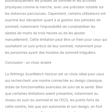
automatiquement les phases de sommeil et les activités
altimètre, verre saphir et
physiques comme la marche, avec une précision notable sur
écran PMOLED avec
les distances parcourues. Cependant, certains utilisateurs ont
batterie rechargeable d'une
exprimé leur déception quant à la gestion des périodes de
durée maximale de 30
jours SYNCHRONISATION
sommeil, notamment l’impossibilité de comptabiliser les
AUTOMATIQUE DES
siestes de moins de trois heures ou de les ajouter
DONNÉES - Synchronisez
manuellement. Cette limitation peut être un frein pour ceux qui
ScanWatch avec
souhaitent un suivi précis de leur sommeil, notamment pour
l'application gratuite Health
les personnes ayant des horaires de sommeil irréguliers.
Mate via Bluetooth.
Compatible avec Alexa,
Conclusion : un choix éclairé
Apple Health, Google Fit,
Strava et plus de 100
autres applications sport et
La Withings ScanWatch Horizon est un choix idéal pour ceux
santé BRACELETS
qui recherchent une montre connectée au design classique,
INTERCHANGEABLES -
dotée de fonctionnalités avancées de suivi de la santé. Bien
Procurez-vous d'autres
que certaines limitations soient présentes, notamment au
bracelets et changez-le en
quelques secondes pour
niveau du suivi du sommeil et de l’ECG, les points forts de
porter ScanWatch à votre
cette montre, tels que son autonomie et son design, en font
façon : FKM, cuir, silicone,