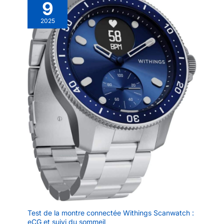
9
santé BRACELETS
INTERCHANGEABLES -
2025
Procurez-vous d'autres
bracelets et changez-le en
quelques secondes pour
porter ScanWatch à votre
façon : FKM, cuir, silicone,
métal et PET
Test de la montre connectée Withings Scanwatch :
eCG et suivi du sommeil