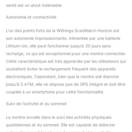
nuit et identifie les signes
santé est un atout indéniable.
d'apnée du sommeil. SUIVI
DU SOMMEIL - Obtenez
Autonomie et connectivité
un score de sommeil basé
sur vos cycles de sommeil
L’un des points forts de la Withings ScanWatch Horizon est
(phases légères et
son autonomie impressionnante. Alimentée par une batterie
profondes), votre durée de
sommeil et vos réveils
Lithium-Ion, elle peut fonctionner jusqu’à 30 jours sans
nocturnes SUIVI
recharge, ce qui est exceptionnel pour une montre connectée.
D'ACTIVITÉ CONTINU -
Cette caractéristique est très appréciée par les utilisateurs qui
Découvrez vos mesure
souhaitent éviter le rechargement fréquent des appareils
spécialement issues de
vos entraînement :
électroniques. Cependant, bien que la montre soit étanche
estimation de votre indice
jusqu’à 5 ATM, elle ne dispose pas de GPS intégré et doit être
de forme cardio via
couplée à un smartphone pour cette fonctionnalité.
VO₂max, GPS connecté,
élévation et résistance à
Suivi de l’activité et du sommeil
l'eau jusqu'à 50 mètres
DESIGN INTEMPOREL -
La montre excelle dans le suivi des activités physiques
Capteur combiné de
quotidiennes et du sommeil. Elle est capable de détecter
fréquence cardiaque et de
SpO2, 3 électrodes,