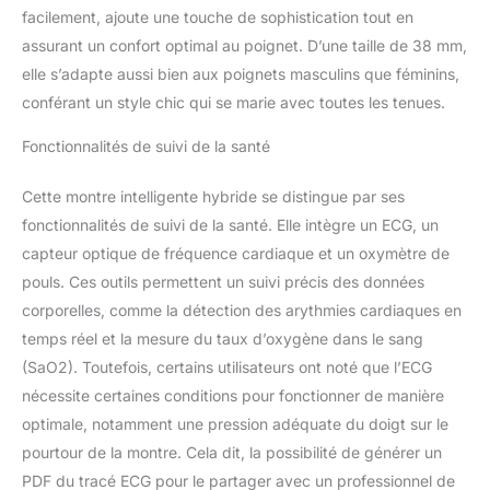
battements de cœur est
facilement, ajoute une touche de sophistication tout en
détecté FRÉQUENCE
assurant un confort optimal au poignet. D’une taille de 38 mm,
CARDIAQUE CONTINUE -
elle s’adapte aussi bien aux poignets masculins que féminins,
ScanWatch suit votre
conférant un style chic qui se marie avec toutes les tenues.
fréquence cardiaque en
continu lors de vos
Fonctionnalités de suivi de la santé
séances de sport, et
régulièrement de jour
Cette montre intelligente hybride se distingue par ses
comme de nuit pour vous
aider à prendre soin de
fonctionnalités de suivi de la santé. Elle intègre un ECG, un
votre santé sur le long
capteur optique de fréquence cardiaque et un oxymètre de
terme. Une notification
pouls. Ces outils permettent un suivi précis des données
peut vous être envoyée en
corporelles, comme la détection des arythmies cardiaques en
cas d’épisode de
fréquence cardiaque
temps réel et la mesure du taux d’oxygène dans le sang
élevée ou faible au repos.
(SaO2). Toutefois, certains utilisateurs ont noté que l’ECG
DÉTECTION DES
nécessite certaines conditions pour fonctionner de manière
PERTURBATIONS
optimale, notamment une pression adéquate du doigt sur le
RESPIRATOIRES - Détecte
les perturbations
pourtour de la montre. Cela dit, la possibilité de générer un
respiratoires pendant la
PDF du tracé ECG pour le partager avec un professionnel de