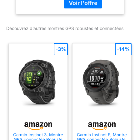
étanche à 10 ATM
Autonomie : allant
jusqu’à 18 jours en mode
montre connectée et 32h
Découvrez d’autres montres GPS robustes et connectées
en mode GPS Intégration
d’une lampe torche à
LED avec faisceau blanc,
-3%
-14%
rouge et d’un mode SOS
Multi-Bandes et GNSS :
une précision de la
localisation GPS
supérieur dans les
environnements difficiles
tels que les zones
urbaines ou escarpées
Multisports : plus de 50
profils d’activité dont le
trail, natation, course à
pied, vélo, randonnée,
ski, aviron, surf, escalade
Garmin Instinct 3, Montre
Garmin Instinct E, Montre
en salle mais également
GPS connectée Robuste
GPS connectée Robuste,