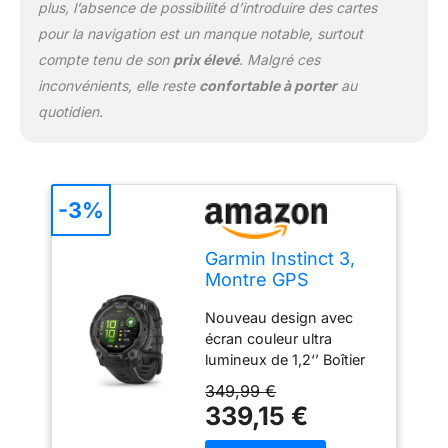
plus, l’absence de possibilité d’introduire des cartes
suivi des appels et SMS,
météo, Connect IQ ,
pour la navigation est un manque notable, surtout
détection d’incident et
compte tenu de son
prix élevé
. Malgré ces
assistance…
inconvénients, elle reste
confortable à porter
au
quotidien.
-3%
Garmin Instinct 3,
Montre GPS
connectée Robuste
Nouveau design avec
AMOLED, Noir,
écran couleur ultra
45mm
lumineux de 1,2‘’ Boîtier
de 45 mm résistant à la
349,99 €
chaleur, aux chocs et à
339,15 €
l'eau selon la norme
militaire américaine 810 et