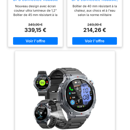
la course à obstacles et
AMOLED, Noir, 45mm
Noir/Gris, 40mm
Nouveau design avec écran
Boîtier de 40 mm résistant à la
bien plus encore Suivi
couleur ultra lumineux de 1,2‘’
chaleur, aux chocs et à l'eau
santé : la fréquence
Boîtier de 45 mm résistant à la
selon la norme militaire
chaleur, aux chocs et à l'eau
américaine 810 et étanche à 10
cardiaque, rapport
selon la norme militaire
ATM Autonomie : allant jusqu’à
349,99 €
249,99 €
matinal, statut VFC,
américaine 810 et étanche à 10
14 jours en mode montre
339,15 €
214,26 €
ATM Autonomie : allant jusqu’à
connectée et 21h en mode GPS
oxymètres de pouls,
18 jours en mode montre
Multi GNSS : prise en charge de
Body Battery, le niveau
connectée et 32h en mode GPS
plusieurs GNSS et intègre un
de stress et de
Intégration d’une lampe torche à
compas électronique 3 axes,
LED avec faisceau blanc, rouge
ainsi qu'un altimètre
sommeil… Fonctions
et d’un mode SOS Multi-Bandes
barométrique pour vous aider à
connectées : Garmin Pay,
et GNSS : une précision de la
garder le cap hors réseaux
localisation GPS supérieur dans
Multisports : suivez vos
suivi des appels et SMS,
les environnements difficiles
activités dont la marche, la
météo, Connect IQ ,
tels que les zones urbaines ou
course à pied, le vélo, la
détection d’incident et
escarpées Multisports : plus de
randonnée, la musculation et
50 profils d’activité dont le trail,
bien plus encore Suivi santé : la
assistance…
natation, course à pied, vélo,
fréquence cardiaque, rapport
randonnée, ski, aviron, surf,
matinal, statut VFC, oxymètres
escalade en salle mais
de pouls, Body Battery, le
également la course à obstacles
niveau de stress et de
et bien plus encore Suivi santé :
sommeil… Fonctions connectées
la fréquence cardiaque, rapport
: suivi des appels et SMS,
matinal, statut VFC, oxymètres
météo, Connect IQ , détection
de pouls, Body Battery, le
d’incident et assistance…
niveau de stress et de
sommeil… Fonctions connectées
: Garmin Pay, suivi des appels