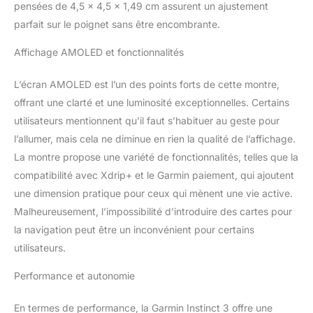
tels que les zones
pensées de 4,5 x 4,5 x 1,49 cm assurent un ajustement
urbaines ou escarpées
parfait sur le poignet sans être encombrante.
Multisports : plus de 50
profils d’activité dont le
Affichage AMOLED et fonctionnalités
trail, natation, course à
pied, vélo, randonnée,
L’écran AMOLED est l’un des points forts de cette montre,
ski, aviron, surf, escalade
offrant une clarté et une luminosité exceptionnelles. Certains
en salle mais également
utilisateurs mentionnent qu’il faut s’habituer au geste pour
la course à obstacles et
bien plus encore Suivi
l’allumer, mais cela ne diminue en rien la qualité de l’affichage.
santé : la fréquence
La montre propose une variété de fonctionnalités, telles que la
cardiaque, rapport
compatibilité avec Xdrip+ et le Garmin paiement, qui ajoutent
matinal, statut VFC,
une dimension pratique pour ceux qui mènent une vie active.
oxymètres de pouls,
Body Battery, le niveau
Malheureusement, l’impossibilité d’introduire des cartes pour
de stress et de
la navigation peut être un inconvénient pour certains
sommeil… Fonctions
utilisateurs.
connectées : Garmin Pay,
suivi des appels et SMS,
Performance et autonomie
météo, Connect IQ ,
détection d’incident et
En termes de performance, la Garmin Instinct 3 offre une
assistance…