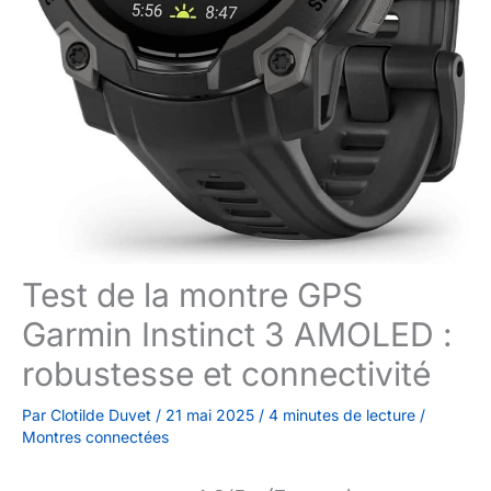
Test de la montre GPS
Garmin Instinct 3 AMOLED :
robustesse et connectivité
Par
Clotilde Duvet
/
21 mai 2025
/
4 minutes de lecture
/
Montres connectées