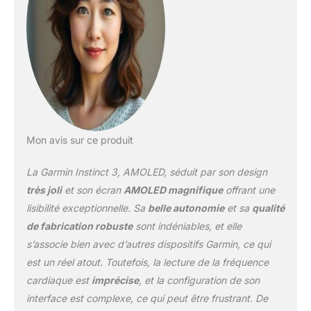
localisation GPS
supérieur dans les
environnements difficiles
tels que les zones
urbaines ou escarpées
Multisports : plus de 50
profils d’activité dont le
trail, natation, course à
pied, vélo, randonnée,
Mon avis sur ce produit
ski, aviron, surf, escalade
en salle mais également
La Garmin Instinct 3, AMOLED, séduit par son design
la course à obstacles et
bien plus encore Suivi
très joli
et son écran
AMOLED magnifique
offrant une
santé : la fréquence
lisibilité exceptionnelle. Sa
belle autonomie
et sa
qualité
cardiaque, rapport
de fabrication robuste
sont indéniables, et elle
matinal, statut VFC,
s’associe bien avec d’autres dispositifs Garmin, ce qui
oxymètres de pouls,
Body Battery, le niveau
est un réel atout. Toutefois, la lecture de la fréquence
de stress et de
cardiaque est
imprécise
, et la configuration de son
sommeil… Fonctions
interface est complexe, ce qui peut être frustrant. De
connectées : Garmin Pay,