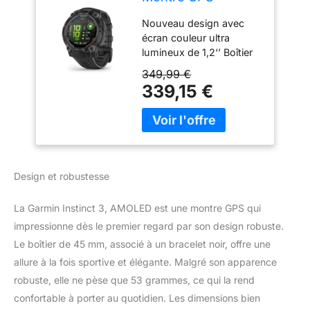
connectée Robuste
Nouveau design avec
AMOLED, Noir,
écran couleur ultra
45mm
lumineux de 1,2‘’ Boîtier
de 45 mm résistant à la
349,99 €
chaleur, aux chocs et à
339,15 €
l'eau selon la norme
militaire américaine 810 et
étanche à 10 ATM
Autonomie : allant
jusqu’à 18 jours en mode
montre connectée et 32h
Design et robustesse
en mode GPS Intégration
d’une lampe torche à
La Garmin Instinct 3, AMOLED est une montre GPS qui
LED avec faisceau blanc,
impressionne dès le premier regard par son design robuste.
rouge et d’un mode SOS
Multi-Bandes et GNSS :
Le boîtier de 45 mm, associé à un bracelet noir, offre une
une précision de la
allure à la fois sportive et élégante. Malgré son apparence
localisation GPS
robuste, elle ne pèse que 53 grammes, ce qui la rend
supérieur dans les
confortable à porter au quotidien. Les dimensions bien
environnements difficiles