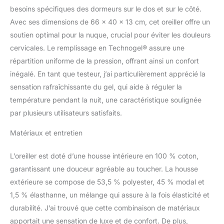
sont tous les coussins
besoins spécifiques des dormeurs sur le dos et sur le côté.
Technogel! Nos coussins
Avec ses dimensions de 66 x 40 x 13 cm, cet oreiller offre un
de soutien du cou sont
les seuls sans huiles
soutien optimal pour la nuque, crucial pour éviter les douleurs
adoucissantes – les
cervicales. Le remplissage en Technogel® assure une
coussins de nuque sont
répartition uniforme de la pression, offrant ainsi un confort
non toxiques, inodores
inégalé. En tant que testeur, j’ai particulièrement apprécié la
et biocompatibles.
ERGONOMIQUE &
sensation rafraîchissante du gel, qui aide à réguler la
Rafraîchissant : un
température pendant la nuit, une caractéristique soulignée
coussin pour dormeurs
par plusieurs utilisateurs satisfaits.
sur le dos et sur le côté.
Les coussins Technogel
Matériaux et entretien
soulagent votre colonne
vertébrale et soulagent
L’oreiller est doté d’une housse intérieure en 100 % coton,
les tensions au niveau
garantissant une douceur agréable au toucher. La housse
du cou, du dos et des
épaules. Housse lavable :
extérieure se compose de 53,5 % polyester, 45 % modal et
parce que l'hygiène du
1,5 % élasthanne, un mélange qui assure à la fois élasticité et
visage est une priorité
durabilité. J’ai trouvé que cette combinaison de matériaux
absolue, notre taie
apportait une sensation de luxe et de confort. De plus,
d'oreiller est non