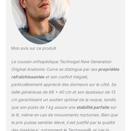
adoucissantes – les
coussins de nuque sont
non toxiques, inodores
et biocompatibles.
ERGONOMIQUE &
Rafraîchissant : un
coussin pour dormeurs
sur le dos et sur le côté.
Mon avis sur ce produit
Les coussins Technogel
soulagent votre colonne
Le coussin orthopédique Technogel New Generation
vertébrale et soulagent
Original Anatomic Curve se distingue par ses
propriétés
les tensions au niveau
rafraîchissantes
et son confort inégalé,
du cou, du dos et des
particulièrement apprécié des dormeurs sur le côté. Sa
épaules. Housse lavable :
parce que l'hygiène du
taille généreuse de 66 x 40 cm et son épaisseur de 13
visage est une priorité
cm garantissent un soutien optimal de la nuque, tandis
absolue, notre taie
que son poids de 1 kg assure une
stabilité parfaite
sur
d'oreiller est non
le lit, même en cas de mouvements nocturnes. Bien que
seulement douce,
respirante et certifiée
le prix puisse sembler élevé, il est justifié par la qualité
Öko-Tex mais aussi
des matériaux, notamment le Technogel®, et par la