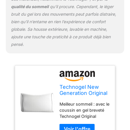
antibactérienne, lavable
qualité du sommeil
qu’il procure. Cependant, le léger
en machine et
bruit du gel lors des mouvements peut parfois distraire,
infroissable. Qualité
supérieure : nos
bien qu’il n’entame en rien l’expérience de confort
coussins de couchage
globale. Sa housse extérieure, lavable en machine,
sont testés et certifiés
ajoute une touche de praticité à ce produit déjà bien
par l'Institut Hohenstein
pensé.
et Oeko-Tex pour
assurer leur sécurité, leur
qualité et leur durabilité.
Cool Summer : avec
le coussin de luxe
Technogel rafraîchissant,
vous vous endormez de
Technogel New
manière détendue même
Generation Original
pendant les chaudes
Anatomic Curve
nuits d'été et vous
Meilleur sommeil : avec le
Coussin
réveillez rafraîchi
coussin en gel breveté
orthopédique pour
Technogel Original
Soutien de la
Anatomic Curve 13 cm.
Nuque
Le meilleur oreiller
antibactérien, en