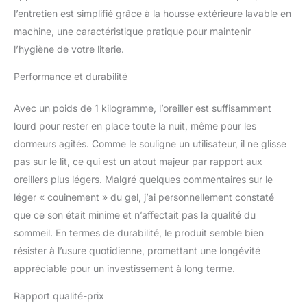
seulement douce,
l’entretien est simplifié grâce à la housse extérieure lavable en
respirante et certifiée
machine, une caractéristique pratique pour maintenir
Öko-Tex mais aussi
l’hygiène de votre literie.
antibactérienne, lavable
en machine et
Performance et durabilité
infroissable. Qualité
supérieure : nos
Avec un poids de 1 kilogramme, l’oreiller est suffisamment
coussins de couchage
lourd pour rester en place toute la nuit, même pour les
sont testés et certifiés
par l'Institut Hohenstein
dormeurs agités. Comme le souligne un utilisateur, il ne glisse
et Oeko-Tex pour
pas sur le lit, ce qui est un atout majeur par rapport aux
assurer leur sécurité, leur
oreillers plus légers. Malgré quelques commentaires sur le
qualité et leur durabilité.
léger « couinement » du gel, j’ai personnellement constaté
Cool Summer : avec
le coussin de luxe
que ce son était minime et n’affectait pas la qualité du
Technogel rafraîchissant,
sommeil. En termes de durabilité, le produit semble bien
vous vous endormez de
résister à l’usure quotidienne, promettant une longévité
manière détendue même
appréciable pour un investissement à long terme.
pendant les chaudes
nuits d'été et vous
Rapport qualité-prix
réveillez rafraîchi