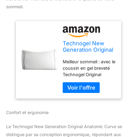
sommeil.
Technogel New
Generation Original
Anatomic Curve
Meilleur sommeil : avec le
Coussin
coussin en gel breveté
orthopédique pour
Technogel Original
Soutien de la
Anatomic Curve 13 cm.
Nuque
Le meilleur oreiller
antibactérien, en
orthopédique contre les
Gel HWS pour
douleurs au cou,
dormeurs sur Le
ergonomique,
Dos et sur Le côté
Confort et ergonomie
rafraîchissant,
avec taie d'oreiller
antibactérien et anti-
66 x 40 x 13 cm
allergique. 100% sans
Le Technogel New Generation Original Anatomic Curve se
substances nocives:
distingue par sa conception ergonomique, répondant aux