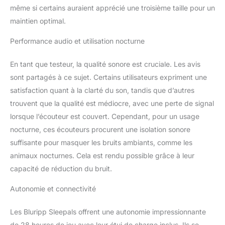
même si certains auraient apprécié une troisième taille pour un
à la transpiration
Réduction du bruit : avec
maintien optimal.
les embouts souples
Performance audio et utilisation nocturne
branchés dans les
oreilles, ces écouteurs
réduisent le bruit ambiant
En tant que testeur, la qualité sonore est cruciale. Les avis
jusqu'à 28 dB. Avec le
sont partagés à ce sujet. Certains utilisateurs expriment une
son apaisant en
satisfaction quant à la clarté du son, tandis que d’autres
streaming de votre
trouvent que la qualité est médiocre, avec une perte de signal
smartphone, ces
écouteurs bloquent
lorsque l’écouteur est couvert. Cependant, pour un usage
joliment les sons et les
nocturne, ces écouteurs procurent une isolation sonore
perturbations Son
suffisante pour masquer les bruits ambiants, comme les
cristallin : équipés de
animaux nocturnes. Cela est rendu possible grâce à leur
pilotes de 5 mm et d'une
impédance de 160 hms,
capacité de réduction du bruit.
les écouteurs offrent un
Autonomie et connectivité
son cristallin adapté pour
les podcasts, les
méditations, la musique
Les Bluripp Sleepals offrent une autonomie impressionnante
et bien plus encore Étui
de 28 heures de jeu avec leur étui de charge inclus. Ils se