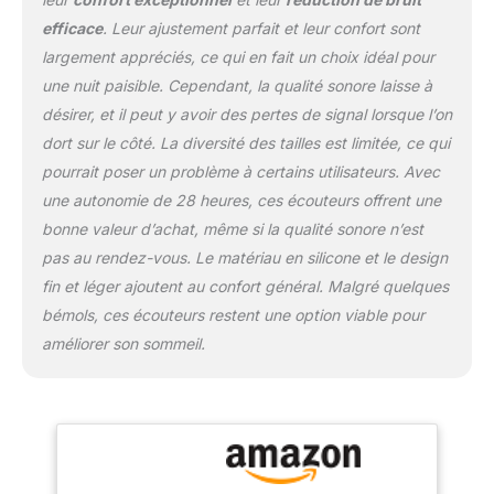
smartphone, ces
efficace
. Leur ajustement parfait et leur confort sont
écouteurs bloquent
joliment les sons et les
largement appréciés, ce qui en fait un choix idéal pour
perturbations Son
une nuit paisible. Cependant, la qualité sonore laisse à
cristallin : équipés de
désirer, et il peut y avoir des pertes de signal lorsque l’on
pilotes de 5 mm et d'une
dort sur le côté. La diversité des tailles est limitée, ce qui
impédance de 160 hms,
les écouteurs offrent un
pourrait poser un problème à certains utilisateurs. Avec
son cristallin adapté pour
une autonomie de 28 heures, ces écouteurs offrent une
les podcasts, les
bonne valeur d’achat, même si la qualité sonore n’est
méditations, la musique
pas au rendez-vous. Le matériau en silicone et le design
et bien plus encore Étui
de chargement facile à
fin et léger ajoutent au confort général. Malgré quelques
transporter : profitez de
bémols, ces écouteurs restent une option viable pour
jusqu'à 4,5 heures de
améliorer son sommeil.
lecture continue sur une
seule charge, et jusqu'à
28 heures avec l'étui de
charge pratique
Remarque : les écouteurs
n'ont pas d'annulation
active du bruit (ANC). Le