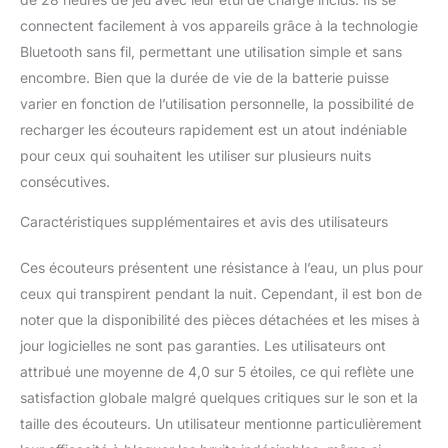
de chargement facile à
connectent facilement à vos appareils grâce à la technologie
transporter : profitez de
Bluetooth sans fil, permettant une utilisation simple et sans
jusqu'à 4,5 heures de
lecture continue sur une
encombre. Bien que la durée de vie de la batterie puisse
seule charge, et jusqu'à
varier en fonction de l’utilisation personnelle, la possibilité de
28 heures avec l'étui de
recharger les écouteurs rapidement est un atout indéniable
charge pratique
pour ceux qui souhaitent les utiliser sur plusieurs nuits
Remarque : les écouteurs
n'ont pas d'annulation
consécutives.
active du bruit (ANC). Le
Caractéristiques supplémentaires et avis des utilisateurs
bruit est physiquement
bloqué par les embouts
souples branchés dans
Ces écouteurs présentent une résistance à l’eau, un plus pour
les conduits auditifs,
ceux qui transpirent pendant la nuit. Cependant, il est bon de
similaires à ceux des
noter que la disponibilité des pièces détachées et les mises à
bouchons d'oreilles en
jour logicielles ne sont pas garanties. Les utilisateurs ont
silicone. N'achetez pas si
vous êtes à la recherche
attribué une moyenne de 4,0 sur 5 étoiles, ce qui reflète une
d'écouteurs ANC
satisfaction globale malgré quelques critiques sur le son et la
taille des écouteurs. Un utilisateur mentionne particulièrement