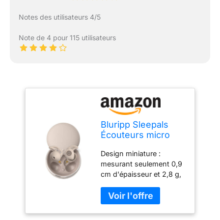
Notes des utilisateurs 4/5
Note de 4 pour 115 utilisateurs
Bluripp Sleepals
Écouteurs micro
Sleep pour
Design miniature :
dormeurs sur le
mesurant seulement 0,9
côté, écouteurs de
cm d'épaisseur et 2,8 g,
sommeil avec
ces écouteurs de
réduction du bruit,
sommeil légers sont
doux et ajusté
conçus pour un confort
pendant la nuit, fins
exceptionnel lorsqu'ils
et légers, 28