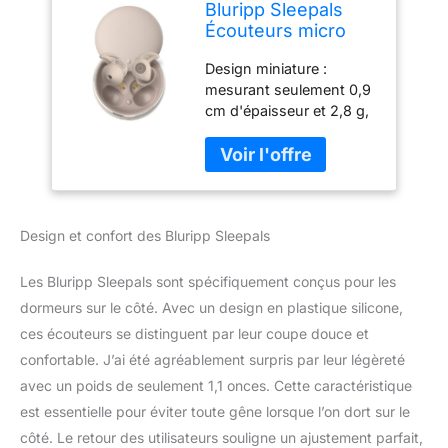
Bluripp Sleepals
Écouteurs micro
Sleep pour
Design miniature :
dormeurs sur le
mesurant seulement 0,9
côté, écouteurs de
cm d'épaisseur et 2,8 g,
sommeil avec
ces écouteurs de
réduction du bruit,
sommeil légers sont
doux et ajusté
conçus pour un confort
pendant la nuit, fins
exceptionnel lorsqu'ils
et légers, 28
sont portés pendant la
heures de jeu avec
Design et confort des Bluripp Sleepals
nuit Ajustement parfait :
étui de charge de
les embouts souples et
ergonomiques offrent un
Les Bluripp Sleepals sont spécifiquement conçus pour les
ajustement sûr mais
dormeurs sur le côté. Avec un design en plastique silicone,
doux, idéal pour les
ces écouteurs se distinguent par leur coupe douce et
personnes dormant sur
confortable. J’ai été agréablement surpris par leur légèreté
le côté qui se retournent.
Ils sont également des
avec un poids de seulement 1,1 onces. Cette caractéristique
amis fidèles dans le sport
est essentielle pour éviter toute gêne lorsque l’on dort sur le
car ils restent serrés
côté. Le retour des utilisateurs souligne un ajustement parfait,
dans l'oreille et résistent