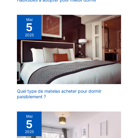
dormir de mettre la musique en
pause ou de changer de piste
involontairement, garantissant
ainsi une nuit de sommeil sans
Mai
interruption. (Conseil: pour une
5
utilisation précise, tapotez
doucement la surface extérieure
2025
de l’écouteur avec le bout du
doigt plutôt que d’appuyer ou
de toucher légèrement, afin que
les écouteurs reconnaissent
correctement la commande.)
Contrôle Intelligent via
Application pour une
Expérience de Sommeil
Personnalisée: Ces écouteurs
sommeil peuvent être utilisés
seuls ou connectés à une
application pour accéder à des
fonctionnalités
Quel type de matelas acheter pour dormir
supplémentaires. Grâce à
paisiblement ?
l’application dédiée sleep
earbuds, vous pouvez
personnaliser facilement votre
expérience d’écoute : ajuster les
Mai
paramètres tactiles, télécharger
5
davantage de white noise ou
sons de sommeil, changer les
2025
modes d’égalisation(tels que
natural, rock, pop, classical,