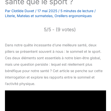
santé que le sport ?
Par
Clotilde Duvet
/
17 mai 2025
/
5 minutes de lecture
/
Literie
,
Matelas et surmatelas
,
Oreillers ergonomiques
5/5 - (9 votes)
Dans notre quête incessante d’une meilleure santé, deux
piliers se présentent souvent à nous : le sommeil et le sport.
Ces deux éléments sont essentiels à notre bien-être global,
mais une question persiste : lequel est réellement plus
bénéfique pour notre santé ? Cet article se penche sur cette
interrogation et explore les rapports entre le sommeil et
l’activité physique.