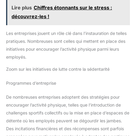
à vos bras Montage facile : Grâce aux instructions
vers le haut et vers le bas à
Lire plus
Chiffres étonnants sur le stress :
claires et aux pièces numérotées, une seule personne
volonté. Les accoudoirs
suffit pour monter cette chaise ergonomique en
rembourrés sont parfaits
découvrez-les !
seulement 15 à 30 minutes, afin de profiter rapidement
pour soutenir vos coudes
de son confort
lorsque vous travaillez. Ou
lorsque vous n'avez pas
besoin d'utiliser la chaise,
Les entreprises jouent un rôle clé dans l’instauration de telles
vous pouvez relever les
accoudoirs et pousser la
pratiques. Nombreuses sont celles qui mettent en place des
chaise sous la table pour
initiatives pour encourager l’activité physique parmi leurs
gagner de la place. Facile à
Assembler: Cette chaise de
employés.
bureau est très facile à
installer, seulement 6
étapes, et est livrée avec
Zoom sur les initiatives de lutte contre la sédentarité
toutes les pièces
nécessaires et un manuel
d'utilisation détaillé, une
Programmes d’entreprise
personne peut terminer
l'installation en seulement
15 minutes !
De nombreuses entreprises adoptent des stratégies pour
encourager l’activité physique, telles que l’introduction de
challenges sportifs collectifs ou la mise en place d’espaces de
détente où les employés peuvent se dégourdir les jambes.
Des incitations financières et des récompenses sont parfois