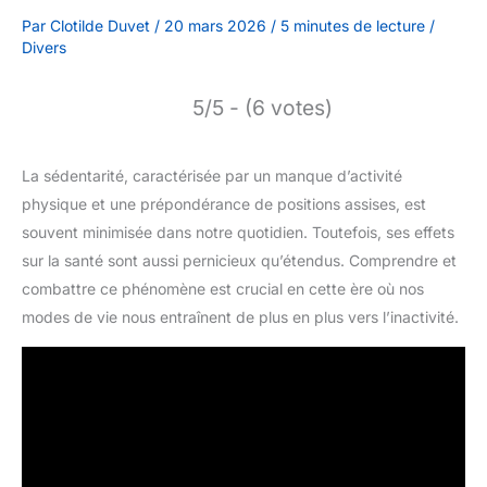
Par
Clotilde Duvet
/
20 mars 2026
/
5 minutes de lecture
/
Divers
5/5 - (6 votes)
La sédentarité, caractérisée par un manque d’activité
physique et une prépondérance de positions assises, est
souvent minimisée dans notre quotidien. Toutefois, ses effets
sur la santé sont aussi pernicieux qu’étendus. Comprendre et
combattre ce phénomène est crucial en cette ère où nos
modes de vie nous entraînent de plus en plus vers l’inactivité.