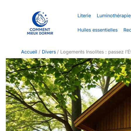
Aller
au
Literie
Luminothérapie
contenu
Huiles essentielles
Rec
Accueil
Divers
Logements Insolites : passez l