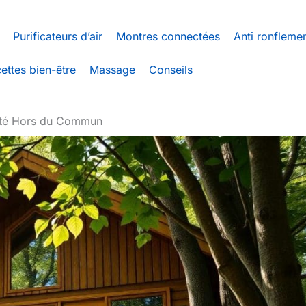
Purificateurs d’air
Montres connectées
Anti ronfleme
ettes bien-être
Massage
Conseils
’Été Hors du Commun