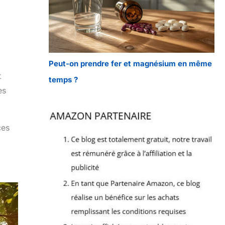
Peut-on prendre fer et magnésium en même
t
temps ?
es
ces