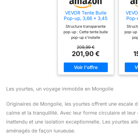
VEVOR Tente Bulle
VEVO
Pop-up, 3,66 x 3,45
Pop-u
m, Tente Igloo Dôme
Tente
Structure transparente
Struct
de Jardin pour 10-12
Jard
pop-up : Cette tente bulle
pop-up 
Personnes, Abri de
Perso
pop-up s'installe
pop
Camping d'Extérieur
Campi
facilement en quelques
facile
Transparent avec
Tran
209,99 €
secondes grâce à son
secon
Fenêtres,
201,90 €
1
design rapide. Profitez
design
Imperméable et
Imp
d'une vue panoramique à
d'une v
Résistante aux UV,
Résis
540° et immergez-vous
540° e
Vue Panoramique
Vue P
pleinement dans la nature.
pleineme
540°
Remarque : Cette tente
Remarq
pop-up est adaptée aux
pop-up
températures fraîches
tempé
Les yourtes, un voyage immobile en Mongolie
d'automne et d'hiver,
d'autom
mais déconseillée par
est d
Originaires de Mongolie, les yourtes offrent une escale 
temps chaud Fenêtres à
temps 
double enroulement :
cas de f
calme et la tranquillité. Avec leur forme circulaire et l
Notre tente à bulles
violen
transparente est dotée de
neige.
inattendu et une isolation exceptionnelle. Les yourtes all
deux fenêtres latérales
au ple
aménagés de façon luxueuse.
enroulables qui vous
utili
permettent d'ajuster
clima