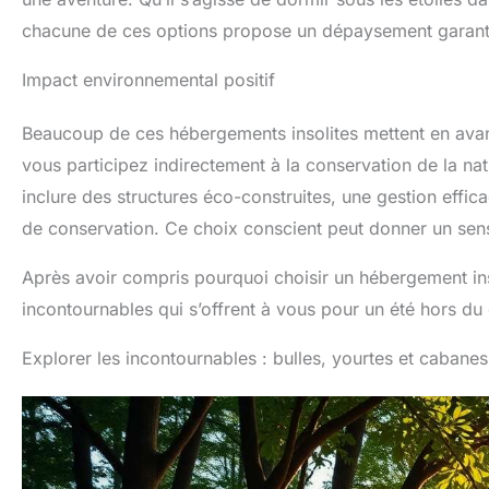
chacune de ces options propose un dépaysement garant
Impact environnemental positif
Beaucoup de ces hébergements insolites mettent en avant
vous participez indirectement à la conservation de la natu
inclure des structures éco-construites, une gestion eff
de conservation. Ce choix conscient peut donner un sen
Après avoir compris pourquoi choisir un hébergement ins
incontournables qui s’offrent à vous pour un été hors d
Explorer les incontournables : bulles, yourtes et cabanes