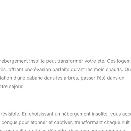
n hébergement insolite peut transformer votre été. Ces logem
és, offrent une évasion parfaite durant les mois chauds. Q
citation d’une cabane dans les arbres, passer l’été dans un
tre séjour.
prévisible. En choisissant un hébergement insolite, vous ac
 conçus pour étonner et captiver, transformant chaque nuit
dans une bulle ou de se détendre dans une yourte mongole,