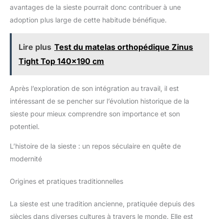
massage inclinable permet de garder télécommande,
avantages de la sieste pourrait donc contribuer à une
magazines ou accessoires à portée de main pour un coin
détente toujours bien organisé
adoption plus large de cette habitude bénéfique.
Lire plus
Test du matelas orthopédique Zinus
Tight Top 140x190 cm
Après l’exploration de son intégration au travail, il est
intéressant de se pencher sur l’évolution historique de la
sieste pour mieux comprendre son importance et son
potentiel.
L’histoire de la sieste : un repos séculaire en quête de
modernité
Origines et pratiques traditionnelles
La sieste est une tradition ancienne, pratiquée depuis des
siècles dans diverses cultures à travers le monde. Elle est