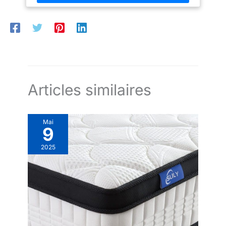
mère ou amie lors d'occasions telles que la journée de la
femme, la Saint-Valentin, l'anniversaire ou Noël. Taille et
couleurs variables : Disponible dans les tailles S-M-L-XL-XXL
et les couleurs rose, rose foncé, bleu, bleu foncé, etc. Convient
pour toutes les saisons : Printemps, été, automne, hiver.
Conseils d'entretien : lavable en machine jusqu'à 25 ℃/77 °F.
Peut être lavé à la main ou en machine dans un sac de lavage.
Ne pas utiliser d'eau de javel. Nous sommes toujours
disponibles pour répondre à toutes les questions que vous
pouvez avoir.ave.
Articles similaires
Mai
9
2025