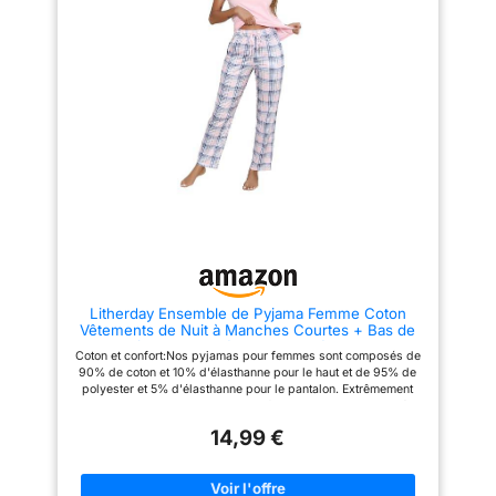
journal du matin, se détende
exposer directement au soleil.
devant la cheminée ou aille au
☀ 【Livraison】: Uniexcosm
lit, elle sera merveilleusement
garantissons la qualité des
au chaud dans ce pyjama en
produits. Expédiées par
flanelle confortable. Elle va
Amazon. Focus sur l'expérience
adorer le pyjama. conçu pour
client.
durer : Avec de superbes
coutures, des ourlets
parfaitement doublés et une
impression de qualité
supérieure, ce pyjama pour
femmes et adolescentes est
conçu pour vous accompagner
pendant d'innombrables nuits.
Litherday Ensemble de Pyjama Femme Coton
Vêtements de Nuit à Manches Courtes + Bas de
Pyjama à Carreaux Vêtement d'Intérieur Rose S
Coton et confort:Nos pyjamas pour femmes sont composés de
90% de coton et 10% d'élasthanne pour le haut et de 95% de
polyester et 5% d'élasthanne pour le pantalon. Extrêmement
doux et respirant, il assure un confort tout au long de l'année.
Chic Desig : T-shirt à manches courtes avec col en V, pantalon
14,99 €
imprimé à carreaux ou cordon de serrage réglable à la taille,
pantalon avec poches en biais. Style raffiné et impeccable,
disponible en plusieurs couleurs. Idéal pour les femmes : ces
pyjamas en coton sont parfaits pour vous ou votre femme, fille,