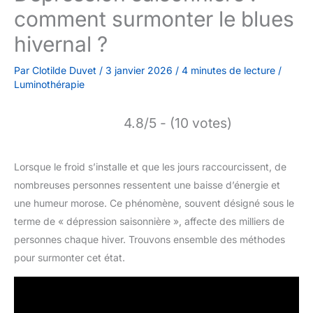
comment surmonter le blues
hivernal ?
Par
Clotilde Duvet
/
3 janvier 2026
/
4 minutes de lecture
/
Luminothérapie
4.8/5 - (10 votes)
Lorsque le froid s’installe et que les jours raccourcissent, de
nombreuses personnes ressentent une baisse d’énergie et
une humeur morose. Ce phénomène, souvent désigné sous le
terme de « dépression saisonnière », affecte des milliers de
personnes chaque hiver. Trouvons ensemble des méthodes
pour surmonter cet état.