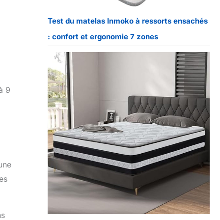
Test du matelas Inmoko à ressorts ensachés
: confort et ergonomie 7 zones
à 9
 une
es
ns