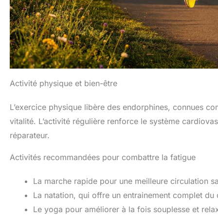
Activité physique et bien-être
L’exercice physique libère des endorphines, connues c
vitalité. L’activité régulière renforce le système cardio
réparateur.
Activités recommandées pour combattre la fatigue
La marche rapide pour une meilleure circulation s
La natation, qui offre un entrainement complet du 
Le yoga pour améliorer à la fois souplesse et rela