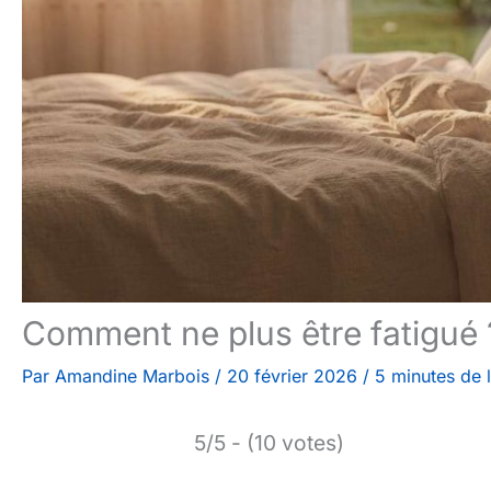
Comment ne plus être fatigué 
Par
Amandine Marbois
/
20 février 2026
/
5 minutes de 
5/5 - (10 votes)