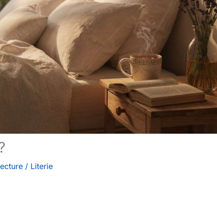
?
lecture
/
Literie