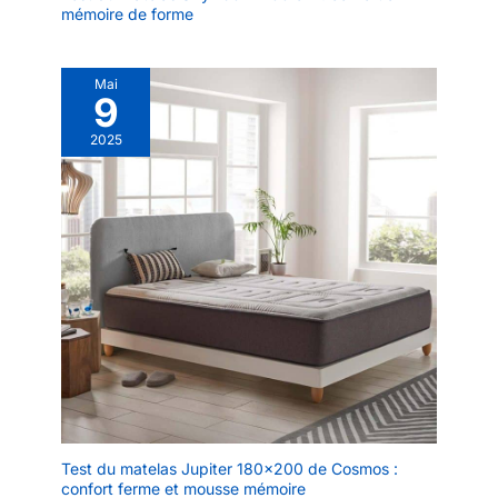
pas assez haut pendant
mémoire de forme
l'utilisation, veuillez contacter le
service clientèle pour obtenir un
booster coussin en mousse
supplémentaire (d'une hauteur
Mai
d'environ 0,8inch / 2cm)
9
2025
Test du matelas Jupiter 180×200 de Cosmos :
confort ferme et mousse mémoire