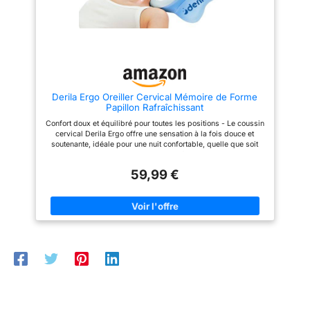
n’est pas lavable. Matériaux
indéformable en cas
testés et sûrs (pour peaux
d'utilisation intensive. La
sensibles) : housse certifiée
douceur de l'oreiller cervical
OEKO-TEX Standard 100 ; noyau
peut également être ajustée en
en mousse à mémoire de forme
détectant la température
CertiPUR-US (faibles
corporelle du dormeur afin de
émissions, sans substances
fournir un soutien sur mesure
nocives connues) ; matériaux
tout au long de la nuit
conformes au règlement
【Conception des Accoudoirs】
Derila Ergo Oreiller Cervical Mémoire de Forme
REACH. À l’ouverture, une
Cet oreiller pour le cou HOMCA
Papillon Rafraîchissant
légère odeur typique de la
possède des accoudoirs
mousse à mémoire de forme est
cannelés sur les côtés des deux
Confort doux et équilibré pour toutes les positions - Le coussin
normale ; laisser aérer pendant
coins. Lorsque vous êtes
cervical Derila Ergo offre une sensation à la fois douce et
24–48 h. Achat serein,
allongé sur le dos, mettez vos
soutenante, idéale pour une nuit confortable, quelle que soit
assistance en français :
mains dans les rainures pour
votre position. Cet oreiller convient parfaitement aux dormeurs
contactez-nous à tout moment
faciliter l’endormissement.
sur le côté, sur le dos ou sur le ventre. Oreiller mémoire de
— nous répondons sous 24 h.
Quelle que soit la direction dans
59,99 €
forme durable - Fabriqué en oreiller mémoire de forme haute
Retour facile selon les
laquelle vous vous tournez, vos
qualité, ce coussin mémoire de forme en design oreiller
politiques d’Amazon. Une idée
bras peuvent se reposer
papillon conserve sa forme au fil du temps et assure un confort
cadeau utile et attentionnée pour
confortablement dans les
constant tout au long de la nuit. Soutien adapté au cou et aux
ceux qui tiennent à la qualité du
renfoncements. Les bras
épaules - Grâce à sa conception en oreiller cervical et coussin
sommeil.
s'enroulent vers l'avant autour
cervical, la mousse à mémoire de forme s’adapte naturellement
de deux coins pour un soutien
aux contours du cou et des épaules, faisant de ce modèle un
parfait et pour dormir
excellent oreiller cervicales pour un confort quotidien. Oreiller
confortablement sur le ventre
rafraîchissant et respirant - Cet oreiller rafraîchissant combine
【Respirant et Facile
mousse à mémoire de forme et design respirant afin d’offrir
d'Entretien】 Noyau d'oreiller en
une sensation agréable toute la nuit. Parfait pour ceux qui
mousse à mémoire enveloppé
recherchent des oreillers confortables et bien ventilés. Format
dans des taies d'oreiller
pratique pour la maison et les voyages - Avec ses dimensions
intérieures et extérieures. La