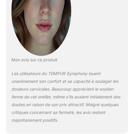
d'accoutumance : le
matériau TEMPUR est
sensible à la
température et
s'adapte lentement à
la forme, au poids et
à la chaleur de votre
corps Nettoyage et
entretien : la housse
peut être lavée à 60
Mon avis sur ce produit
°C et assure une
sensation de
Les utilisateurs du TEMPUR Symphony louent
sommeil fraîche
unanimement son confort et sa capacité à soulager les
Garantie de 3 ans :
douleurs cervicales. Beaucoup apprécient le soutien
TEMPUR offre une
garantie de 3 ans
ferme de cet oreiller, même s’ils avaient initialement des
pour une qualité
doutes en raison de son prix attractif. Malgré quelques
durable et un
critiques concernant sa fermeté, les avis restent
sommeil réparateur
majoritairement positifs.