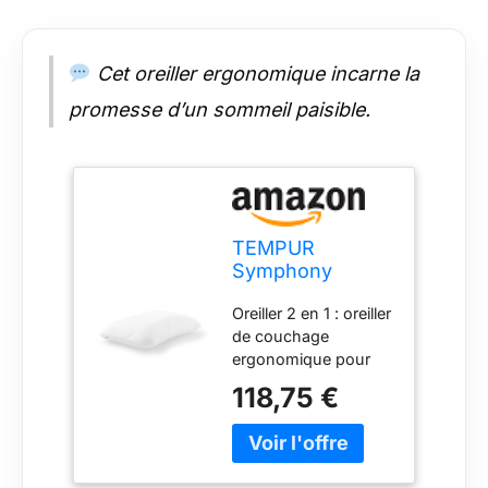
Cet oreiller ergonomique incarne la
promesse d’un sommeil paisible.
TEMPUR
Symphony
Oreiller S (63 x
Oreiller 2 en 1 : oreiller
43 x 11 cm),
de couchage
Oreiller de
ergonomique pour
Soutien de la
les personnes
Nuque
118,75 €
dormant sur le côté
Ergonomique en
et le dos Confort
Mousse à
pour les personnes
mémoire de
dormant sur le côté :
Forme pour Les