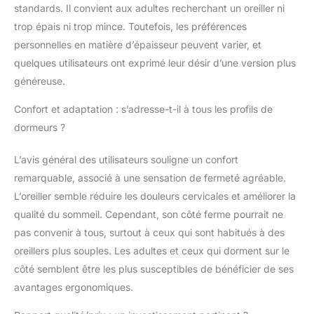
standards. Il convient aux adultes recherchant un oreiller ni
Garantie de 3 ans :
trop épais ni trop mince. Toutefois, les préférences
TEMPUR offre une
garantie de 3 ans pour
personnelles en matière d’épaisseur peuvent varier, et
une qualité durable et
quelques utilisateurs ont exprimé leur désir d’une version plus
un sommeil réparateur
généreuse.
Confort et adaptation : s’adresse-t-il à tous les profils de
dormeurs ?
L’avis général des utilisateurs souligne un confort
remarquable, associé à une sensation de fermeté agréable.
L’oreiller semble réduire les douleurs cervicales et améliorer la
qualité du sommeil. Cependant, son côté ferme pourrait ne
pas convenir à tous, surtout à ceux qui sont habitués à des
oreillers plus souples. Les adultes et ceux qui dorment sur le
côté semblent être les plus susceptibles de bénéficier de ses
avantages ergonomiques.