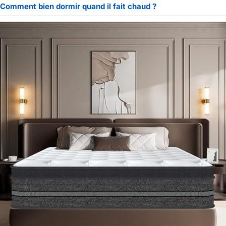
cadeau idéal. Sa
Comment bien dormir quand il fait chaud ?
polyvalence, son design
élégant et ses effets
puissants en font un
cadeau unique et
précieux qui suscitera la
curiosité de tous. De
plus, notre service client
convivial garantit une
expérience fluide et une
satisfaction client.