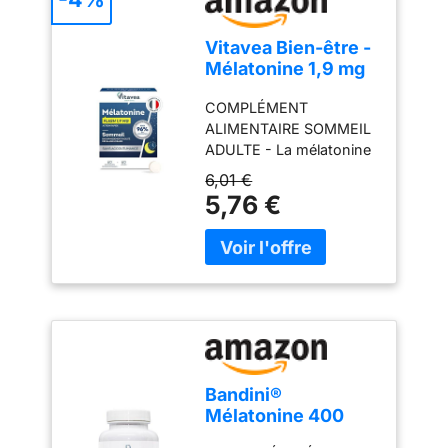
Vitavea Bien-être -
Mélatonine 1,9 mg
Sommeil
COMPLÉMENT
Endormissement -
ALIMENTAIRE SOMMEIL
Cure 2 mois
ADULTE - La mélatonine
est reconnue et
6,01 €
plébiscitée pour
5,76 €
contribuer à réduire le
temps
d'endormissement.
Vitavea propose une
formule hautement
dosée en mélatonine,
sans accoutumance
pour faciliter
l'endormissement et
Bandini®
réduire les effets du
Mélatonine 400
décalage horaire (jetlag)
Comprimés, pure
FACILITE