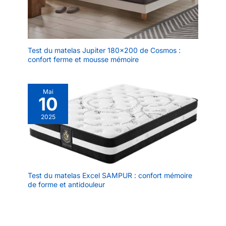
chaleureuse crée une
imite le motif et la couleur
ambiance confortable et
du bois, et non du bois
apaisante, ajoutant une
touche de chaleur à
votre maison et facilitant
Test du matelas Jupiter 180×200 de Cosmos :
vos déplacements
confort ferme et mousse mémoire
nocturnes. Que ce soit
dans votre chambre à
coucher, votre salon,
Mai
votre bureau ou même
10
pendant vos séances de
2025
yoga ou de méditation,
ce diffuseur s'adapte
parfaitement et améliore
n'importe quel
environnement. Matériau
sans danger et sans
Test du matelas Excel SAMPUR : confort mémoire
BPA: Notre diffuseur est
de forme et antidouleur
fabriqué à partir de
matériaux sans BPA sûrs.
Avec l'arrêt automatique,
notre diffuseur donne la