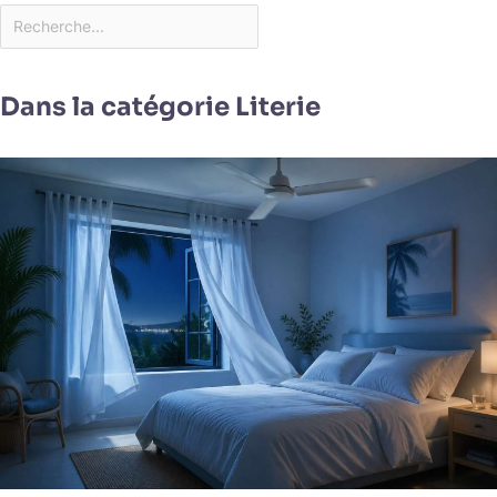
priorité à la sécurité.
Profitez des bienfaits de
l'aromathérapie en toute
tranquillité d'esprit, que
Dans la catégorie Literie
ce soit pour soulager le
stress, favoriser la
détente, améliorer le
sommeil ou stimuler
l'humeur. Notre diffuseur
exploite le pouvoir de
l'aromathérapie pour
vous aider à créer
l'atmosphère souhaitée
et promouvoir votre
bien-être global. Idée
cadeau parfaite avec un
service client convivial :
Vous cherchez un
cadeau réfléchi ? Notre
diffuseur nordique
compact est un choix de