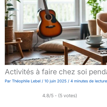
Activités à faire chez soi pen
Par
Théophile Lebel
/
10 juin 2025
/
4 minutes de lecture
4.8/5 - (5 votes)