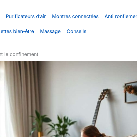
Purificateurs d’air
Montres connectées
Anti ronfleme
ettes bien-être
Massage
Conseils
nt le confinement