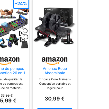
-24%
he de pompes
Amonax Roue
onction 26 en 1
Abdominale
our usage
Convertible 3 en 1
au de qualité : la
Efficace Core Trainer -
mestique,
pour Abdos et
he de pompes est
Conception portable et
me de fitness,
Musculation Maison
quée en matériau
légère pour
l, poitrine,
ec d'excellentes
l'entraînement des
exercices
33,99 €
ristiques de haute
abdominaux dans le
30,99 €
sculaires,
5,99 €
ance et de bonne
gymnase ou simplement à
quipement
cité, la poignée
la maison. Développez la
ssionnel pour