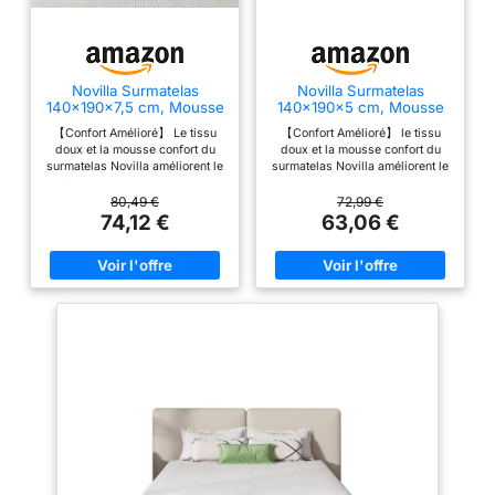
Novilla Surmatelas
Novilla Surmatelas
140x190x7,5 cm, Mousse
140x190x5 cm, Mousse
Mémoire Forme Gel,
Mémoire Forme Gel,
【Confort Amélioré】 Le tissu
【Confort Amélioré】 le tissu
Housse Lavable
Housse Lavable
doux et la mousse confort du
doux et la mousse confort du
surmatelas Novilla améliorent le
surmatelas Novilla améliorent le
confort de votre ancien matelas.
confort de votre ancien matelas.
Ajoutez ce surmatelas et
Ajoutez ce surmatelas et
80,49 €
72,99 €
profitez d'un meilleur confort
profitez d'un meilleur confort
74,12 €
63,06 €
dès la première nuit 【Sommeil
dès la première nuit 【Sommeil
Confortable】La mousse à
Confortable】La mousse à
mémoire de forme en gel vous
mémoire de forme en gel vous
garde à une température
garde à une température idéale
adaptée toute la nuit. La mousse
toute la nuit. La mousse souple
souple et douce pour la peau
et douce pour la peau vous
vous offre un environnement de
offre un environnement de
sommeil reposant 【Fixation
sommeil reposant 【Fixation
Stable】Les 4 coins du
Stable】Les 4 coins du
surmatelas Novilla sont équipés
surmatelas Novilla sont équipés
de bandes élastiques pour le
de bandes élastiques pour le
fixer solidement au matelas. Le
fixer solidement au matelas. Le
tissu à picots au dos assure un
tissu à picots au dos assure un
maintien 【Housse Lavable en
maintien 【Housse Lavable en
Machine】 Amovible et lavable
Machine】 Amovible et lavable
en machine à 60°C, dotée d'une
en machine à 60°C, dotée d'une