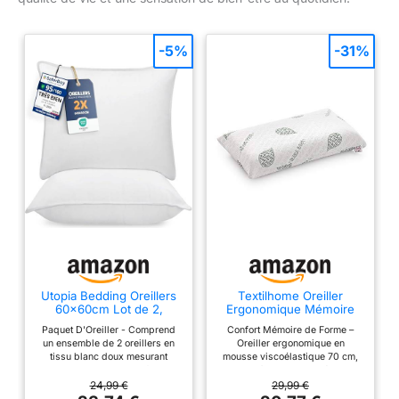
-5%
-31%
Utopia Bedding Oreillers
Textilhome Oreiller
60x60cm Lot de 2,
Ergonomique Mémoire
Coussins de Lit Blanc
de Forme 70 cm Aloe
Paquet D'Oreiller - Comprend
Confort Mémoire de Forme –
Vera
un ensemble de 2 oreillers en
Oreiller ergonomique en
tissu blanc doux mesurant
mousse viscoélastique 70 cm,
60x60 cm. Doux et Confortable
s’adapte à la nuque et réduit les
- Des oreillers de qualité avec
tensions cervicales. Mousse
24,99 €
29,99 €
fibres de poly assurent un
Viscoélastique Premium –