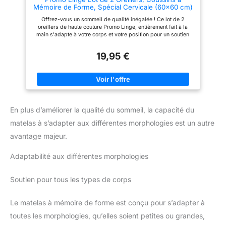
Mémoire de Forme, Spécial Cervicale (60x60 cm)
Offrez-vous un sommeil de qualité inégalée ! Ce lot de 2
oreillers de haute couture Promo Linge, entièrement fait à la
main s'adapte à votre corps et votre position pour un soutien
efficace que vous dormiez sur le ventre, sur le dos, ou sur le
côté, l'oreiller vous accompagnera agréablement durant toutes
19,95 €
vos nuits. Dormir comme un bébé avec ces oreillers de taille
60 x 60 cm, forme carrée standard qui se gonfle et ne s’aplatit
pas avec le temps Le Garnissage des oreillers est de la
Mousse à mémoire de forme qui saura soulager vos
cervicales, celle-ci reprend sa forme initiale pour un soutien
parfait à tout moment de la nuit et vous apportez un sommeil
profond. Hygiène optimale avec une enveloppe en Microfibres
En plus d’améliorer la qualité du sommeil, la capacité du
Anti Bactérien, Anti-Acarien, Anti Transpirant et peut limiter le
Ronflement. Lavable en machine à froid en mode délicat,
matelas à s’adapter aux différentes morphologies est un autre
séchage à l’air surtout pas au sèche-linge.
avantage majeur.
Adaptabilité aux différentes morphologies
Soutien pour tous les types de corps
Le matelas à mémoire de forme est conçu pour s’adapter à
toutes les morphologies, qu’elles soient petites ou grandes,