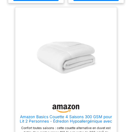
siliconées. Les tissus
della temperatura, la trapunta
extrêmement doux avec
garantisce il massimo comfort
remplissage en fibres
durante il sonno tutto l'anno.
siliconées offrent une sensation
[FINITION DE HAUTE
agréable et confortable. Lavage
QUALITÉ] – Les coutures
en machine sur cycle délicat à
renforcées et la finition précise
l'eau froide, peut également être
garantissent une longue durée
séché au soleil ou au sèche-
de vie de la couette. Le matériau
linge. Nos couettes / édredons
de la couverture conserve sa
sont recommandés pour
forme et reste doux même après
l'automne et l'hiver dans les
de fréquents lavages, sans
pièces à températures
moyennes ou froides.
perdre en qualité.
[RÉPARTITION UNIFORME] –
Grâce au matelassage spécial,
le remplissage de la couverture
reste uniformément réparti, sans
glisser ni s'agglomérer. Ainsi, la
couverture épaisse reste
durablement stable en forme et
assure une isolation thermique
uniforme.
[ENTRETIEN
FACILE & PARTICULIÈREMENT
CONFORTABLE] – La couette
peut être facilement lavée en
machine, ce qui permet de la
Amazon Basics Couette 4 Saisons 300 GSM pour
garder toujours hygiéniquement
Lit 2 Personnes - Édredon Hypoallergénique avec
propre. Le matériau doux et
Garnissage Alternatif au Duvet, 220 x 240 cm,
respectueux de la peau procure
Confort toutes saisons : cette couette alternative en duvet est
Blanc
une sensation agréable sur la