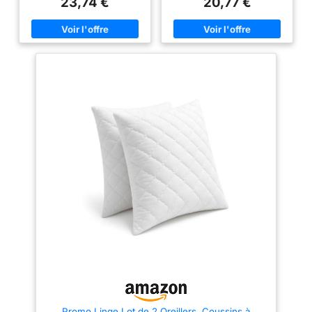
23,74 €
20,77 €
confort maximal dans toutes les
Matériau de haute qualité,
positions de sommeil
adaptatif et thermorégulé,
Construction Sans Déplacement
assure un soutien optimal nuit
- La construction sans
après nuit. Tissu Aloe Vera
déplacement offre un excellent
Écologique – Housse douce,
soutien pour une bonne nuit de
hypoallergénique et
sommeil car elle garantit que la
respectueuse de la peau, idéale
tête du dormeur reste
pour un sommeil réparateur.
constamment soutenue sans
Housse Pratique Lavable –
glisser par en dessous Choix
Équipée d’une double fermeture
Ideal - Les oreillers sont idéaux
éclair pour un entretien facile,
pour les personnes qui dorment
lavable en machine à 30º Santé
sur le ventre ; les oreillers sont
et Bien-être – Convient aux
beaucoup plus moelleux, mais
personnes souffrant de
plus denses et confortables
douleurs cervicales, offre un
pour dormir Emballage
confort durable et une meilleure
Comprimé - Les oreillers sont
qualité de sommeil.
emballés sous forme
comprimée; l'ouverture de la
pellicule plastique fera gonfler
les oreillers; veuillez prévoir 24
heures pour qu'ils gonflent
complètement
Promo Linge Lot de 2 Oreillers, Coussins à