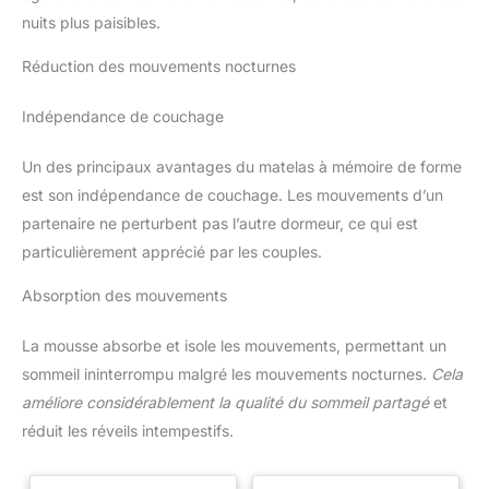
forme en gel peut absorber l'excès de chaleur du corps,
nuits plus paisibles.
permettant au corps de maintenir une température confortable
pendant le sommeil. La mousse confortable épaisse offre un
Réduction des mouvements nocturnes
meilleur soutien au corps, favorisant un sommeil profond.
●【Un Produit Plein De Sécurité】 Le surmatelas 140x190 cm
Novilla a passé les certifications strictes OEKO-TEX et
CertiPUR-US, le tissu est doux pour la peau et fiable, l'éponge
Indépendance de couchage
ne dégage aucune odeur, vous permettant d'utiliser avec plus
de confiance et de dormir plus paisiblement. ●【Certifié &
Fiable】 Le surmatelas a passé les certifications rigoureuses
Un des principaux avantages du matelas à mémoire de forme
Oeko-Tex (voir les détails dans la section “caractéristiques
est son indépendance de couchage. Les mouvements d’un
durables” ci-dessous) et CertiPUR-US (voir les détails en
recherchant “Novilla” sur le site officiel de CertiPUR).
partenaire ne perturbent pas l’autre dormeur, ce qui est
particulièrement apprécié par les couples.
Absorption des mouvements
La mousse absorbe et isole les mouvements, permettant un
sommeil ininterrompu malgré les mouvements nocturnes.
Cela
améliore considérablement la qualité du sommeil partagé
et
réduit les réveils intempestifs.