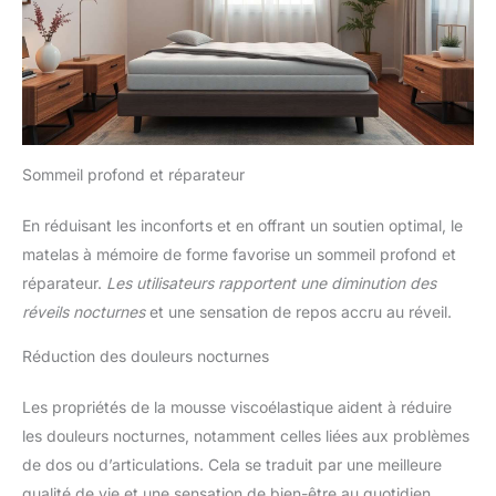
détaillées et les outils
nécessaires. Chaque pièce est
clairement étiquetée et
numérotée, ce qui rend
l’assemblage extrêmement
facile. Si vous recevez le
produit avec des dommages,
des pièces manquantes ou
d'autres problèmes, n'hésitez
pas à nous contacter et nous
ferons de notre mieux pour vous
Sommeil profond et réparateur
fournir immédiatement une
solution efficace.
En réduisant les inconforts et en offrant un soutien optimal, le
matelas à mémoire de forme favorise un sommeil profond et
réparateur.
Les utilisateurs rapportent une diminution des
réveils nocturnes
et une sensation de repos accru au réveil.
Réduction des douleurs nocturnes
Les propriétés de la mousse viscoélastique aident à réduire
les douleurs nocturnes, notamment celles liées aux problèmes
de dos ou d’articulations. Cela se traduit par une meilleure
qualité de vie et une sensation de bien-être au quotidien.