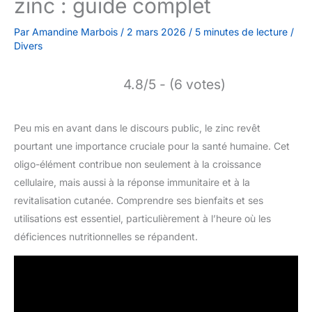
zinc : guide complet
Par
Amandine Marbois
/
2 mars 2026
/
5 minutes de lecture
/
Divers
4.8/5 - (6 votes)
Peu mis en avant dans le discours public, le zinc revêt
pourtant une importance cruciale pour la santé humaine. Cet
oligo-élément contribue non seulement à la croissance
cellulaire, mais aussi à la réponse immunitaire et à la
revitalisation cutanée. Comprendre ses bienfaits et ses
utilisations est essentiel, particulièrement à l’heure où les
déficiences nutritionnelles se répandent.