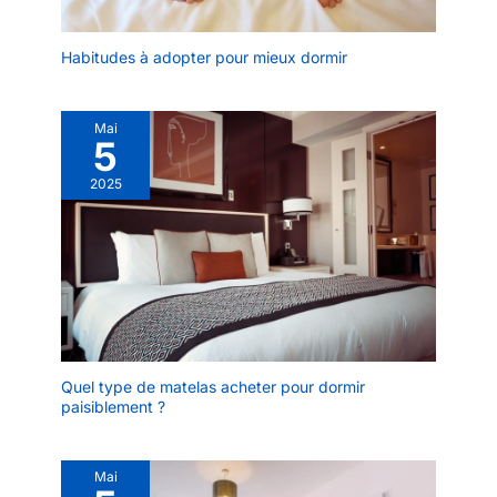
Habitudes à adopter pour mieux dormir
Mai
5
2025
Quel type de matelas acheter pour dormir
paisiblement ?
Mai