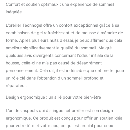
Confort et soutien optimaux : une expérience de sommeil
un environnement de
sommeil frais et
inégalée
rafraîchissant, parfait
pour les dormeurs
L’oreiller Technogel offre un confort exceptionnel grâce à sa
chauds. Soutien
combinaison de gel rafraîchissant et de mousse à mémoire de
ergonomique pour
forme. Après plusieurs nuits d’essai, je peux affirmer que cela
soulager le cou et les
épaules : conçu avec
améliore significativement la qualité du sommeil. Malgré
une forme profilée, cet
quelques avis divergents concernant l’odeur initiale de la
oreiller favorise un bon
housse, celle-ci ne m’a pas causé de désagrément
alignement de la colonne
personnellement. Cela dit, il est indéniable que cet oreiller joue
vertébrale, réduisant les
douleurs au cou et aux
un rôle clé dans l’obtention d’un sommeil profond et
épaules pour une nuit de
réparateur.
sommeil plus confortable
et plus favorable. Profils
Design ergonomique : un allié pour votre bien-être
polyvalents pour les
personnes dormant sur
L’un des aspects qui distingue cet oreiller est son design
le ventre et le dos :
ergonomique. Ce produit est conçu pour offrir un soutien idéal
offrant une fermeté
pour votre tête et votre cou, ce qui est crucial pour ceux
moyenne et différents