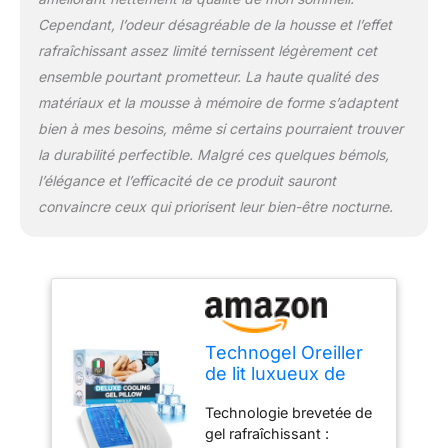
Soulagement de la
Cependant, l’odeur désagréable de la housse et l’effet
mousse à mémoire de
rafraîchissant assez limité ternissent légèrement cet
forme : la combinaison
ensemble pourtant prometteur. La haute qualité des
de Technogel et de
matériaux et la mousse à mémoire de forme s’adaptent
mousse à mémoire de
forme s'adapte à votre
bien à mes besoins, même si certains pourraient trouver
corps, répartissant
la durabilité perfectible. Malgré ces quelques bémols,
uniformément la
l’élégance et l’efficacité de ce produit sauront
pression et réduisant
convaincre ceux qui priorisent leur bien-être nocturne.
l'inconfort aux points de
pression, vous assurant
un réveil rafraîchi.
Matériaux
hypoallergéniques et
sûrs : fabriqué à partir de
mousse à mémoire de
Technogel Oreiller
forme certifiée CertiPUR-
de lit luxueux de
US et de gel certifié
luxe épais de 14,7
Oeko-Tex, cet oreiller est
Technologie brevetée de
cm avec gel
non toxique, inodore et
gel rafraîchissant :
rafraîchissant et
hypoallergénique, offrant