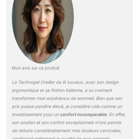
ergonomique pour
soulager le cou et les
épaules : conçu avec
une forme profilée, cet
oreiller favorise un bon
alignement de la colonne
vertébrale, réduisant les
douleurs au cou et aux
épaules pour une nuit de
sommeil plus confortable
et plus favorable. Profils
Mon avis sur ce produit
polyvalents pour les
personnes dormant sur
Le Technogel Oreiller de lit luxueux, avec son design
le ventre et le dos :
ergonomique et sa finition italienne, a su vraiment
offrant une fermeté
transformer mon expérience de sommeil. Bien que son
moyenne et différents
prix puisse paraître élevé, je considère cela comme un
profils, l'oreiller est idéal
pour les personnes
investissement pour un
confort incomparable
. En effet,
dormant sur le ventre et
son soutien et son confort exceptionnels m’ont permis
le dos, offrant un soutien
de réduire considérablement mes douleurs cervicales,
équilibré sans
améliorant nettement la qualité de mon sommeil.
compromettre le confort.