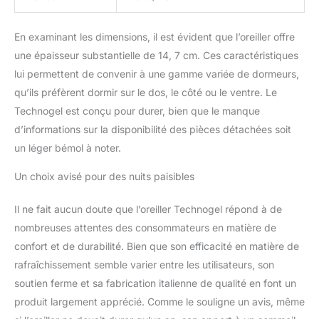
mousse à mémoire de
forme certifiée CertiPUR-
US et de gel certifié
En examinant les dimensions, il est évident que l’oreiller offre
Oeko-Tex, cet oreiller est
une épaisseur substantielle de 14, 7 cm. Ces caractéristiques
non toxique, inodore et
lui permettent de convenir à une gamme variée de dormeurs,
hypoallergénique, offrant
un environnement de
qu’ils préfèrent dormir sur le dos, le côté ou le ventre. Le
sommeil propre et sûr.
Technogel est conçu pour durer, bien que le manque
Housse lavable et
d’informations sur la disponibilité des pièces détachées soit
respirante : livrée avec
un léger bémol à noter.
une housse amovible et
lavable qui améliore la
Un choix avisé pour des nuits paisibles
respirabilité et la
circulation de l'air,
Il ne fait aucun doute que l’oreiller Technogel répond à de
assurant une expérience
de sommeil fraîche et
nombreuses attentes des consommateurs en matière de
hygiénique chaque nuit.
confort et de durabilité. Bien que son efficacité en matière de
Fabriqué en Italie -
rafraîchissement semble varier entre les utilisateurs, son
Qualité supérieure -
soutien ferme et sa fabrication italienne de qualité en font un
Fièrement fabriqué en
Italie en utilisant une
produit largement apprécié. Comme le souligne un avis, même
technologie de pointe,