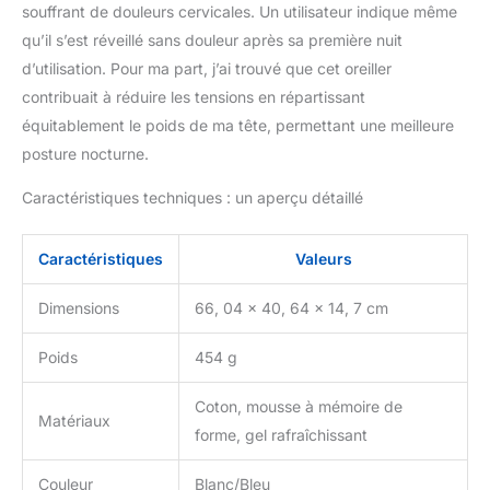
profils, l'oreiller est idéal
souffrant de douleurs cervicales. Un utilisateur indique même
pour les personnes
qu’il s’est réveillé sans douleur après sa première nuit
dormant sur le ventre et
d’utilisation. Pour ma part, j’ai trouvé que cet oreiller
le dos, offrant un soutien
contribuait à réduire les tensions en répartissant
équilibré sans
compromettre le confort.
équitablement le poids de ma tête, permettant une meilleure
Soulagement de la
posture nocturne.
mousse à mémoire de
forme : la combinaison
Caractéristiques techniques : un aperçu détaillé
de Technogel et de
mousse à mémoire de
Caractéristiques
Valeurs
forme s'adapte à votre
corps, répartissant
Dimensions
66, 04 x 40, 64 x 14, 7 cm
uniformément la
pression et réduisant
l'inconfort aux points de
Poids
454 g
pression, vous assurant
un réveil rafraîchi.
Coton, mousse à mémoire de
Matériaux
Matériaux
forme, gel rafraîchissant
hypoallergéniques et
sûrs : fabriqué à partir de
Couleur
Blanc/Bleu