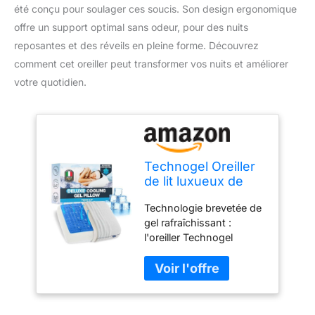
été conçu pour soulager ces soucis. Son design ergonomique
offre un support optimal sans odeur, pour des nuits
reposantes et des réveils en pleine forme. Découvrez
comment cet oreiller peut transformer vos nuits et améliorer
votre quotidien.
Technogel Oreiller
de lit luxueux de
luxe épais de 14,7
Technologie brevetée de
cm avec gel
gel rafraîchissant :
rafraîchissant et
l'oreiller Technogel
mousse à mémoire
Deluxe dispose d'un gel
de forme - Design
rafraîchissant avancé qui
ergonomique, sans
évacue activement la
odeur, standard
chaleur de votre tête et
de votre cou, assurant