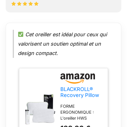
Cet oreiller est idéal pour ceux qui
valorisent un soutien optimal et un
design compact.
BLACKROLL®
Recovery Pillow
en Set avec
FORME
Housse Climate
ERGONOMIQUE :
supplémentaire -
L'oreiller HWS
Oreiller
soutient efficacement
orthopédique