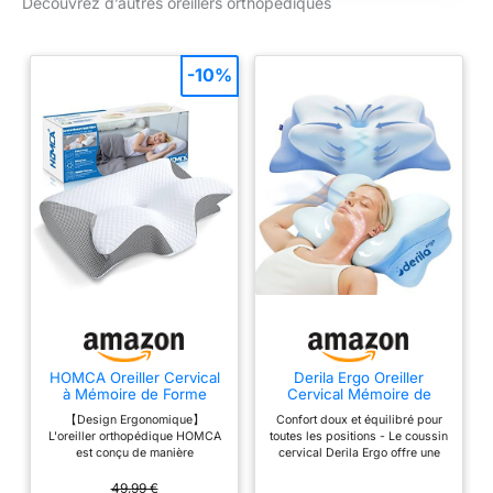
Découvrez d’autres oreillers orthopédiques
l'oreiller en mousse à
mémoire de forme
souple est idéal pour
les personnes
-10%
dormant sur le côté,
sur le ventre et sur le
dos IDÉAL POUR
VOYAGE : Le coussin
confortable peut être
rangé dans le sac de
voyage fourni pour
économiser de
l’espace, afin qu’il
soit toujours avec
vous en voyage.
Mousse à mémoire
de forme : fabriqué
HOMCA Oreiller Cervical
Derila Ergo Oreiller
à Mémoire de Forme
Cervical Mémoire de
en mousse à
pour Tous Les Dormeurs,
Forme Papillon
mémoire de forme
【Design Ergonomique】
Confort doux et équilibré pour
Gris
Rafraîchissant
L'oreiller orthopédique HOMCA
toutes les positions - Le coussin
confortable en
est conçu de manière
cervical Derila Ergo offre une
viscose, l'oreiller
ergonomique pour soutenir
sensation à la fois douce et
toutes les positions de sommeil.
soutenante, idéale pour une nuit
cervical s'adapte à la
49,99 €