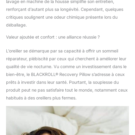
résistante à la saleté et
lavage en machine de la housse simplifie son entretien,
housse de coussin
renforçant d’autant plus sa longévité. Cependant, quelques
Climate
critiques soulignent une odeur chimique présente lors du
supplémentaire, taie
déballage.
d'oreiller lavable à 40
°C, 50 cm x 30 cm x 11
Valeur ajoutée et confort : une alliance réussie ?
cm, fabriqué en
Allemagne
L’oreiller se démarque par sa capacité à offrir un sommeil
réparateur, plébiscité par ceux qui cherchent à améliorer leur
qualité de vie nocturne. Vu comme un investissement dans le
bien-être, le BLACKROLL® Recovery Pillow s’adresse à ceux
prêts à investir dans leur santé. Pourtant, la souplesse du
produit peut ne pas satisfaire tout le monde, notamment ceux
habitués à des oreillers plus fermes.