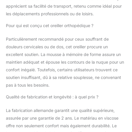
peut être rangé dans le
apprécient sa facilité de transport, retenu comme idéal pour
sac de voyage fourni
les déplacements professionnels ou de loisirs.
pour économiser de
l’espace, afin qu’il soit
Pour qui est conçu cet oreiller orthopédique ?
toujours avec vous en
voyage. Mousse à
Particulièrement recommandé pour ceux souffrant de
mémoire de forme :
fabriqué en mousse à
douleurs cervicales ou de dos, cet oreiller procure un
mémoire de forme
excellent soutien. La mousse à mémoire de forme assure un
confortable en viscose,
maintien adéquat et épouse les contours de la nuque pour un
l'oreiller cervical
confort inégalé. Toutefois, certains utilisateurs trouvent ce
s'adapte à la position
naturelle du sommeil et
soutien insuffisant, dû à sa relative souplesse, ne convenant
est extrêmement
pas à tous les besoins.
indéformable.
CONTENU DU COLIS :
Qualité de fabrication et longévité : à quel prix ?
BLACKROLL
RECOVERY PILLOW
La fabrication allemande garantit une qualité supérieure,
SET, oreiller
assurée par une garantie de 2 ans. Le matériau en viscose
ergonomique avec
offre non seulement confort mais également durabilité. Le
housse de coussin