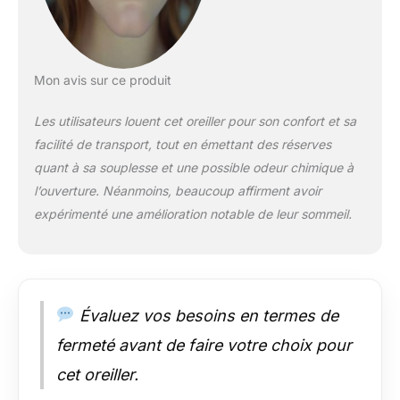
économiser de
l’espace, afin qu’il
soit toujours avec
vous en voyage.
Mousse à mémoire
Mon avis sur ce produit
de forme : fabriqué
en mousse à
Les utilisateurs louent cet oreiller pour son confort et sa
mémoire de forme
facilité de transport, tout en émettant des réserves
confortable en
quant à sa souplesse et une possible odeur chimique à
viscose, l'oreiller
cervical s'adapte à la
l’ouverture. Néanmoins, beaucoup affirment avoir
position naturelle du
expérimenté une amélioration notable de leur sommeil.
sommeil et est
extrêmement
indéformable.
CONTENU DU COLIS
: BLACKROLL
Évaluez vos besoins en termes de
RECOVERY PILLOW
SET, oreiller
fermeté avant de faire votre choix pour
ergonomique avec
cet oreiller.
housse de coussin
résistante à la saleté