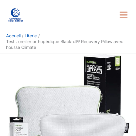
Aller
Rechercher
au
contenu
Accueil
Literie
Test : oreiller orthopédique Blackroll® Recovery Pillow avec
housse Climate