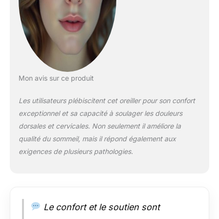
opératoire. Hauteur
et angle
personnalisables :
grâce à son design
innovant et à ses
options réglables,
nos coussins de coin
de lit vous offrent la
Mon avis sur ce produit
flexibilité de choisir la
hauteur et l'angle les
Les utilisateurs plébiscitent cet oreiller pour son confort
plus appropriés.
exceptionnel et sa capacité à soulager les douleurs
Vous pouvez choisir
entre 22,9 cm ou
dorsales et cervicales. Non seulement il améliore la
30,5 cm de
qualité du sommeil, mais il répond également aux
profondeur, offrant
exigences de plusieurs pathologies.
une configuration de
sommeil sur mesure
pour répondre à vos
besoins spécifiques
et améliorer
Le confort et le soutien sont
l'alignement du
corps. Mousse à