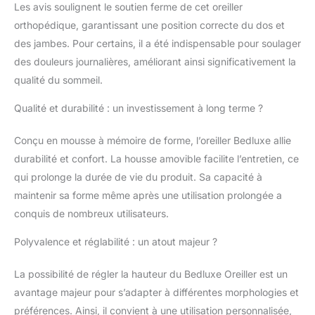
de choisir la hauteur et
Les avis soulignent le soutien ferme de cet oreiller
l'angle les plus
orthopédique, garantissant une position correcte du dos et
appropriés. Vous
des jambes. Pour certains, il a été indispensable pour soulager
pouvez choisir entre
des douleurs journalières, améliorant ainsi significativement la
22,9 cm ou 30,5 cm de
profondeur, offrant une
qualité du sommeil.
configuration de
sommeil sur mesure
Qualité et durabilité : un investissement à long terme ?
pour répondre à vos
besoins spécifiques et
Conçu en mousse à mémoire de forme, l’oreiller Bedluxe allie
améliorer l'alignement
durabilité et confort. La housse amovible facilite l’entretien, ce
du corps. Mousse à
qui prolonge la durée de vie du produit. Sa capacité à
mémoire de forme
maintenir sa forme même après une utilisation prolongée a
fabriquée avec
précision : plongez
conquis de nombreux utilisateurs.
dans le luxe avec notre
mousse à mémoire de
Polyvalence et réglabilité : un atout majeur ?
forme de qualité
supérieure. Fabriquées
La possibilité de régler la hauteur du Bedluxe Oreiller est un
avec une base haute
avantage majeur pour s’adapter à différentes morphologies et
résilience 30D et une
préférences. Ainsi, il convient à une utilisation personnalisée,
couche supérieure à