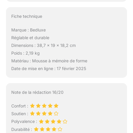
oreillers n'importe où
dans votre maison
avec facilité. Conseils :
Fiche technique
pour garantir une
performance et un
Marque : Bedluxe
confort optimaux,
Réglable et durable
laissez le coussin
triangulaire s'étendre
Dimensions : 38,7 x 19 x 18,2 cm
naturellement dans un
Poids : 2,19 kg
endroit bien ventilé
Matériau : Mousse à mémoire de forme
pendant 12 à 24 heures
Date de mise en ligne : 17 février 2025
après réception. Le
temps d'extension
peut varier, la patience
pendant 24 à 48
Note de la rédaction 16/20
heures assure un
soutien complet.
Confort :
Maintenir la propreté en
Soutien :
lavant régulièrement la
housse amovible.
Polyvalence :
Durabilité :