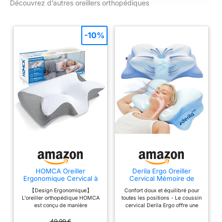
Découvrez d’autres oreillers orthopédiques
de sommeil inégalée.
corps comme la tête,
Confort amélioré et
le dos ou les jambes.
soulagement de la
Il offre un confort
-10%
douleur : dites adieu
ferme et est
à l'inconfort. Nos
particulièrement
oreillers compensés
bénéfique pour la
sont très efficaces
récupération post-
pour traiter des
opératoire. Hauteur
problèmes tels que le
et angle
reflux acide, le
personnalisables :
ronflement, les maux
grâce à son design
de dos et les
innovant et à ses
douleurs cervicales,
options réglables,
tout en favorisant
nos coussins de coin
une bonne circulation
de lit vous offrent la
sanguine. Profitez
flexibilité de choisir la
HOMCA Oreiller
Derila Ergo Oreiller
d'un sommeil plus
hauteur et l'angle les
Ergonomique Cervical à
Cervical Mémoire de
confortable et sans
Mémoire de Forme, Gris,
Forme Papillon
plus appropriés.
【Design Ergonomique】
Confort doux et équilibré pour
douleur pour un
60x40x12/14cm
Rafraîchissant
Vous pouvez choisir
L'oreiller orthopédique HOMCA
toutes les positions - Le coussin
repos et une
est conçu de manière
cervical Derila Ergo offre une
entre 22,9 cm ou
relaxation ultimes.
ergonomique pour soutenir
sensation à la fois douce et
30,5 cm de
toutes les positions de sommeil.
soutenante, idéale pour une nuit
49,99 €