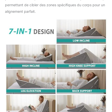
rebond lent 40D, nos
permettant de cibler des zones spécifiques du corps pour un
cales triangulaires
alignement parfait.
offrent une durabilité
inébranlable et un
soutien exceptionnel.
Sentez la mousse
réagir aux contours de
votre corps, libérant la
pression pour une
expérience de sommeil
inégalée. Confort
amélioré et
soulagement de la
douleur : dites adieu à
l'inconfort. Nos oreillers
compensés sont très
efficaces pour traiter
des problèmes tels que
le reflux acide, le
ronflement, les maux
de dos et les douleurs