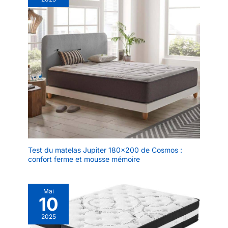
que vous pouvez
utiliser les oreillers
n'importe où dans
votre maison avec
facilité. Conseils :
pour garantir une
performance et un
confort optimaux,
laissez le coussin
triangulaire s'étendre
naturellement dans
un endroit bien
ventilé pendant 12 à
24 heures après
Test du matelas Jupiter 180×200 de Cosmos :
réception. Le temps
confort ferme et mousse mémoire
d'extension peut
varier, la patience
pendant 24 à 48
Mai
10
heures assure un
soutien complet.
2025
Maintenir la propreté