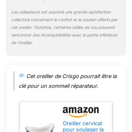
vous chaque matin
un endroit frais et
en vous sentant
ventilé pendant 3 à 5
Les utilisateurs ont exprimé une grande satisfaction
rafraîchi, rajeuni.
jours. Si pour une
collective concernant le confort et le soutien offerts par
Expérimentez un
raison quelconque
repos opulent avec
cet oreiller. Toutefois, certaines tailles de cou peuvent
vous n'êtes pas
des oreillers en
rencontrer des incompatibilités avec la partie inférieure
satisfait de notre
mousse à mémoire
coussin de nuque,
de l’oreiller.
de forme ultra doux :
contactez-nous.
notre oreiller de
positionnement
latéral est fabriqué en
mousse à mémoire
Cet oreiller de Crisgo pourrait être la
de forme certifiée
CertiPUR-US et
clé pour un sommeil réparateur.
Oeko-Tex pour
garantir sécurité et
respect de
l'environnement.
L'oreiller contour a
une capacité
Oreiller cervical
remarquable de
pour soulager la
rebond en seulement