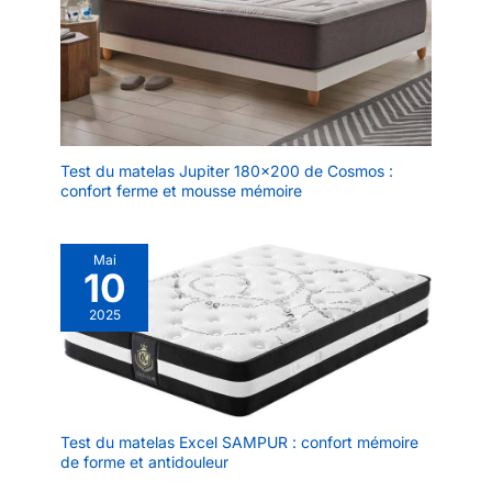
noyau en mousse à
et imaginez la touche
mémoire de forme ne
délicate d'une soie –
peut pas être lavé.
comme une brise sur
Remarque : les
votre peau pendant
oreillers en mousse à
que vous dormez.
mémoire de forme
C'est exactement ce
auront une très
que propose notre
légère odeur après
Test du matelas Jupiter 180×200 de Cosmos :
housse amovible de
confort ferme et mousse mémoire
avoir traversé un
coussin
environnement de
rafraîchissant.
transport à haute
Choisissez l'oreiller
température et
Mai
cervical Crisgo plus
10
hermétique. C'est un
qu'une nécessité de
phénomène normal.
2025
literie, il révolutionne
Après réception,
le sommeil pour un
veuillez le placer dans
confort et une paix
un endroit frais et
ultimes. Sauveur du
ventilé pendant 3 à 5
sommeil où
jours. Si pour une
commence un
Test du matelas Excel SAMPUR : confort mémoire
raison quelconque
sommeil réparateur :
de forme et antidouleur
vous n'êtes pas
vous vous retournez
satisfait de notre