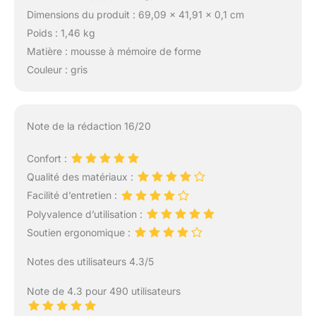
gardant au frais et
Dimensions du produit : 69,09 x 41,91 x 0,1 cm
rafraîchi pendant la
Poids : 1,46 kg
nuit. Fermez les yeux et
Matière : mousse à mémoire de forme
imaginez la touche
Couleur : gris
délicate d'une soie –
comme une brise sur
votre peau pendant
que vous dormez.
Note de la rédaction 16/20
C'est exactement ce
que propose notre
Confort :
housse amovible de
coussin rafraîchissant.
Qualité des matériaux :
Choisissez l'oreiller
Facilité d’entretien :
cervical Crisgo plus
Polyvalence d’utilisation :
qu'une nécessité de
Soutien ergonomique :
literie, il révolutionne le
sommeil pour un
Notes des utilisateurs 4.3/5
confort et une paix
ultimes. Sauveur du
Note de 4.3 pour 490 utilisateurs
sommeil où commence
un sommeil réparateur :