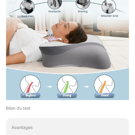
soutien ferme tout au
long de la nuit.
Choisissez l'oreiller
ergonomique Crisgo et
profitez d'un sommeil
sain et confortable. 【2
hauteurs dans un
oreiller pour tout style
de sommeil】Le
sommeil est un voyage
précieux, et notre
oreiller cervical à deux
hauteurs est là pour
garantir qu'il est lisse et
rajeunissant. L'oreiller
orthopédique Crisgo
dispose de 2 hauteurs
Bilan du test
différentes (hauteur : 14
cm / 10 cm) des deux
côtés au choix. Peu
Avantages
importe la façon dont