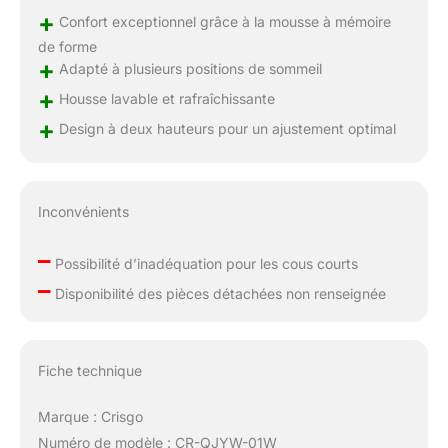
vous vous reposez, sur
+
Confort exceptionnel grâce à la mousse à mémoire
le côté, sur le dos, sur
le ventre ou avec un
de forme
+
oreiller bas, notre
Adapté à plusieurs positions de sommeil
oreiller ergonomique
+
Housse lavable et rafraîchissante
est ce qu'il vous faut.
+
Design à deux hauteurs pour un ajustement optimal
Ajustez sans effort à
votre hauteur idéale.
Choisissez l'oreiller
contour Crisgo et
Inconvénients
profitez d'un sommeil
réparateur Taies
–
d'oreiller fraîches,
Possibilité d’inadéquation pour les cous courts
confortables et
–
Disponibilité des pièces détachées non renseignée
lavables : le coussin de
positionnement latéral
Crisgo est livré avec
une taie d'oreiller en
Fiche technique
soie glacée douce pour
la peau qui réduit la
Marque : Crisgo
chaleur et évacue
Numéro de modèle : CR-QJYW-01W
l'humidité, vous