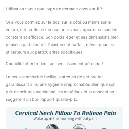
opulent avec des
Utilisation : pour quel type de dormeur convient-il ?
oreillers en mousse à
mémoire de forme ultra
Que vous dormiez sur le dos, sur le côté ou même sur le
doux : notre oreiller de
positionnement latéral
ventre, cet oreiller est conçu pour vous apporter un soutien
est fabriqué en mousse
constant et efficace. Son poids léger et ses dimensions bien
à mémoire de forme
pensées participent à l’ajustement parfait, même pour les
certifiée CertiPUR-US
utilisateurs aux particularités spécifiques.
et Oeko-Tex pour
garantir sécurité et
Durabilité et entretien : un investissement pérenne ?
respect de
l'environnement.
La housse amovible facilite l’entretien de cet oreiller,
L'oreiller contour a une
capacité remarquable
garantissant ainsi une hygiène irréprochable. Bien que son
de rebond en
prix ne soit pas mentionné, les matériaux et la conception
seulement 5 secondes.
suggèrent un bon rapport qualité-prix.
Cela signifie que vous
obtenez un niveau de
confort incroyable,
avec un toucher doux
qui offre toujours un