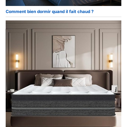
oreiller idéal pour
dormir sur le côté, ne
Comment bien dormir quand il fait chaud ?
cherchez pas plus
loin. Plongez dans un
monde de sommeil
confortable avec le
coussin de nuque
Crisgo Conseils : le
noyau en mousse à
mémoire de forme ne
peut pas être lavé.
Remarque : les
oreillers en mousse à
mémoire de forme
auront une très
légère odeur après
avoir traversé un
environnement de
transport à haute
température et
hermétique. C'est un
phénomène normal.