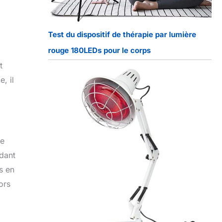
Test du dispositif de thérapie par lumière
rouge 180LEDs pour le corps
t
, il
ne
rdant
s en
ors