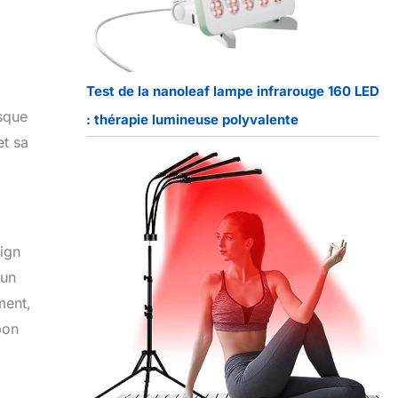
Test de la nanoleaf lampe infrarouge 160 LED
asque
: thérapie lumineuse polyvalente
et sa
ign
 un
ment,
bon