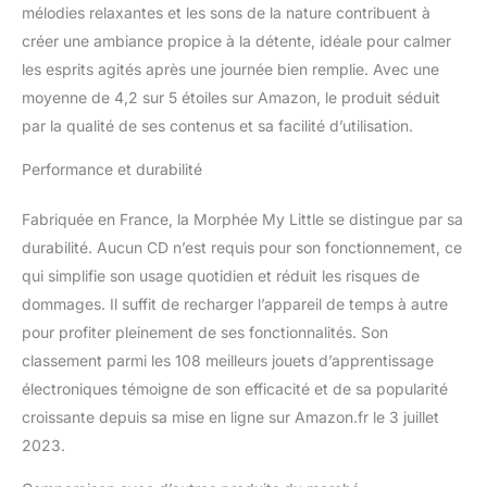
mélodies relaxantes et les sons de la nature contribuent à
Morphée propose toutes
ses séances dans 4
créer une ambiance propice à la détente, idéale pour calmer
langues : français,
les esprits agités après une journée bien remplie. Avec une
anglais, espagnol et
moyenne de 4,2 sur 5 étoiles sur Amazon, le produit séduit
allemand.
UN
par la qualité de ses contenus et sa facilité d’utilisation.
CADEAU QUI A DU SENS
●● Mon Petit Morphée
Performance et durabilité
est la box cadeau enfant
idéale à offrir comme
cadeau de naissance, à
Fabriquée en France, la Morphée My Little se distingue par sa
un anniversaire ou en
durabilité. Aucun CD n’est requis pour son fonctionnement, ce
cadeau de noël. C’est un
qui simplifie son usage quotidien et réduit les risques de
cadeau original pour une
dommages. Il suffit de recharger l’appareil de temps à autre
fille ou un garçon de 3 à
pour profiter pleinement de ses fonctionnalités. Son
10 ans.
classement parmi les 108 meilleurs jouets d’apprentissage
électroniques témoigne de son efficacité et de sa popularité
croissante depuis sa mise en ligne sur Amazon.fr le 3 juillet
2023.