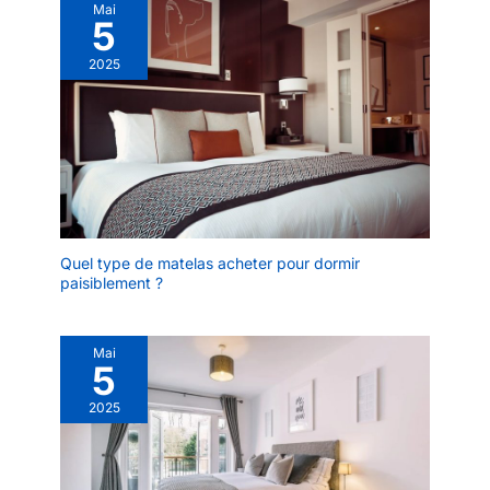
Mai
5
2025
Quel type de matelas acheter pour dormir
paisiblement ?
Mai
5
2025