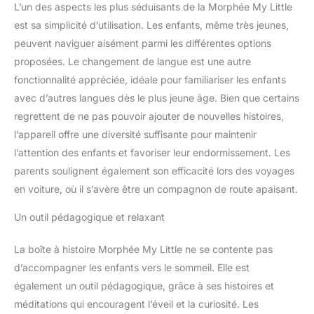
L’un des aspects les plus séduisants de la Morphée My Little
méditation guidée et 16
est sa simplicité d’utilisation. Les enfants, même très jeunes,
sons de la nature. Ces
histoires et séances ont
peuvent naviguer aisément parmi les différentes options
été réalisées par des
proposées. Le changement de langue est une autre
professionnels de la
fonctionnalité appréciée, idéale pour familiariser les enfants
relaxation chez l’enfant.
avec d’autres langues dès le plus jeune âge. Bien que certains
SANS ONDES ET
regrettent de ne pas pouvoir ajouter de nouvelles histoires,
SANS ECRAN ●● Mon
Petit Morphée est 100%
l’appareil offre une diversité suffisante pour maintenir
déconnecté pour
l’attention des enfants et favoriser leur endormissement. Les
améliorer profondément
parents soulignent également son efficacité lors des voyages
le sommeil des enfants
en voiture, où il s’avère être un compagnon de route apaisant.
de 3 à 10 ans. Il
fonctionne sans
Un outil pédagogique et relaxant
smartphone ni
application mobile. Il ne
dispose pas d’écran et
La boîte à histoire Morphée My Little ne se contente pas
ne diffuse ni ondes, ni
d’accompagner les enfants vers le sommeil. Elle est
lumière bleue.
également un outil pédagogique, grâce à ses histoires et
CONTIENT 4
méditations qui encouragent l’éveil et la curiosité. Les
LANGUES ●● Mon Petit