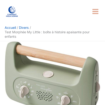
Aller
Rechercher
au
contenu
Accueil
Divers
Test Morphée My Little : boîte à histoire apaisante pour
enfants