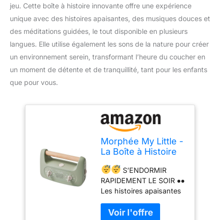
jeu. Cette boîte à histoire innovante offre une expérience
unique avec des histoires apaisantes, des musiques douces et
des méditations guidées, le tout disponible en plusieurs
langues. Elle utilise également les sons de la nature pour créer
un environnement serein, transformant l’heure du coucher en
un moment de détente et de tranquillité, tant pour les enfants
que pour vous.
Morphée My Little -
La Boîte à Histoire
qui Révolutionne le
S’ENDORMIR
Sommeil des
RAPIDEMENT LE SOIR ●●
Enfants - Histoires
Les histoires apaisantes
Apaisantes,
et les séances de
Musiques Douces,
méditation guidées ont
Méditations