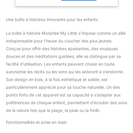
été réalisées par des
Guidées - Sons de
sophrologues. Elles
la Nature (Français,
génèrent une détente
Anglais, Espagnol,
Une boîte à histoires innovante pour les enfants
profonde permettant un
Allemand)
endormissement rapide
et serein des enfants de
La boîte à histoire Morphée My Little s’impose comme un allié
3 à 10 ans.
indispensable pour l’heure du coucher des plus jeunes.
RETROUVER LE CALME
Conçue pour offrir des histoires apaisantes, des musiques
EN JOURNÉE ●● Mon
douces et des méditations guidées, elle se distingue par sa
Petit Morphée favorise
les retours au calme en
facilité d’utilisation. Les enfants peuvent choisir en toute
journée. Ses séances de
autonomie les récits ou les sons qui les aideront à s’endormir.
méditation guidées et
Son design en bois, à la fois esthétique et solide, est
ses histoires apaisantes
particulièrement apprécié pour sa touche naturelle. Un des
développent sa
concentration et sa
points forts de cet appareil est sa capacité à s’adapter aux
confiance.
192
préférences de chaque enfant, permettant d’écouter des sons
HISTOIRES AUDIO ●●
de la nature tels que la plage, la pluie ou la forêt.
Mon Petit Morphée
contient 128 histoires
Fonctionnalités et prise en main
apaisantes, 16 musiques
douces, 32 séances de