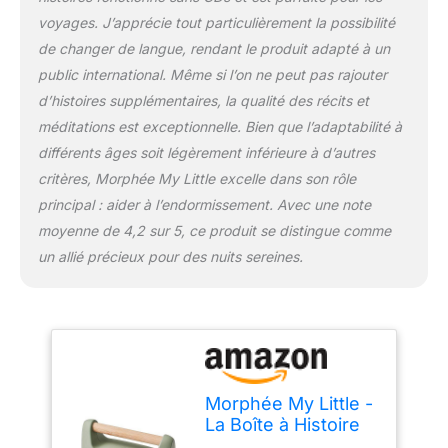
SANS ONDES ET
voyages. J’apprécie tout particulièrement la possibilité
SANS ECRAN ●● Mon
Petit Morphée est 100%
de changer de langue, rendant le produit adapté à un
déconnecté pour
public international. Même si l’on ne peut pas rajouter
améliorer profondément
d’histoires supplémentaires, la qualité des récits et
le sommeil des enfants
méditations est exceptionnelle. Bien que l’adaptabilité à
de 3 à 10 ans. Il
fonctionne sans
différents âges soit légèrement inférieure à d’autres
smartphone ni
critères, Morphée My Little excelle dans son rôle
application mobile. Il ne
principal : aider à l’endormissement. Avec une note
dispose pas d’écran et
moyenne de 4,2 sur 5, ce produit se distingue comme
ne diffuse ni ondes, ni
lumière bleue.
un allié précieux pour des nuits sereines.
CONTIENT 4
LANGUES ●● Mon Petit
Morphée propose toutes
ses séances dans 4
langues : français,
anglais, espagnol et
Morphée My Little -
allemand.
UN
La Boîte à Histoire
CADEAU QUI A DU SENS
qui Révolutionne le
●● Mon Petit Morphée