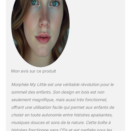
RETROUVER LE CALME
EN JOURNÉE ●● Mon
Petit Morphée favorise
les retours au calme en
journée. Ses séances de
méditation guidées et
ses histoires apaisantes
développent sa
concentration et sa
confiance.
192
HISTOIRES AUDIO ●●
Mon Petit Morphée
Mon avis sur ce produit
contient 128 histoires
apaisantes, 16 musiques
Morphée My Little est une véritable révolution pour le
douces, 32 séances de
sommeil des enfants. Son design en bois est non
méditation guidée et 16
seulement magnifique, mais aussi très fonctionnel,
sons de la nature. Ces
offrant une utilisation facile qui permet aux enfants de
histoires et séances ont
été réalisées par des
choisir en toute autonomie entre histoires apaisantes,
professionnels de la
musiques douces et sons de la nature. Cette boîte à
relaxation chez l’enfant.
histoires fonctionne sans CDs et est parfaite pour les