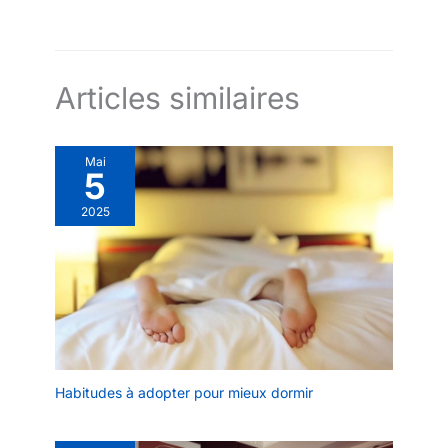
activer la veilleuse / Minuterie / Mémoire interne pouvant
Morphée est le cadeau idéal à
contenir 100 histoires de 4 minutes et 35 mélodies de 3
offrir comme cadeau de
minutes / Fonctionne avec 4 piles LR6 fournies ou adaptateur
naissance, à un anniversaire ou
secteur inclus
en cadeau de noël. Inspiré et
réalisé par des experts du
sommeil chez l'enfant, c’est un
Articles similaires
cadeau original pour une fille ou
un garçon de 3 à 10 ans.
Mai
5
2025
Habitudes à adopter pour mieux dormir