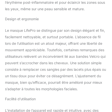
(français non garanti).
l’érythème post-inflammatoire et pour éclaircir les zones sous
Thérapie par lumière
les yeux, même sur une peau sensible et mature.
douce : notre masque de
luminothérapie à LED
Design et ergonomie
utilise une
luminothérapie douce et
Le masque LifePro se distingue par son design élégant et fin,
naturelle pour pénétrer
facilement nettoyable, et surtout portable. L’absence de fil
dans la peau et stimuler
lors de l’utilisation est un atout majeur, offrant une liberté de
l'activité cellulaire, ce qui
conduit à une peau
mouvement appréciable. Toutefois, certaines remarques des
rajeunie et saine – sans
utilisateurs relèvent un inconvénient lié aux bandes Velcro qui
produits chimiques
peuvent s’accrocher dans les cheveux. Une solution simple
agressifs ni procédures
consiste à remplacer ces sangles par des lacets plus épais ou
invasives. Pratique,
portable et confortable :
un tissu doux pour éviter ce désagrément. L’ajustement du
ce masque à lumière
masque, bien qu’efficace, pourrait être amélioré pour mieux
rouge est léger et
s’adapter à toutes les morphologies faciales.
respirant et donc super
confortable à porter.
Facilité d’utilisation
Emportez-les avec vous
en voyage, complétez
L’installation de l’appareil est rapide et intuitive, avec des
votre routine de soins de