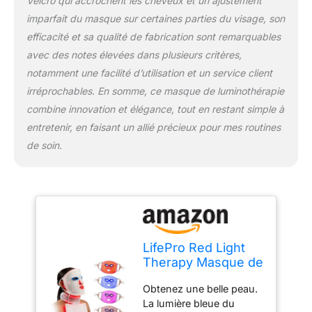
Velcro qui accrochent les cheveux et un ajustement
rouge est léger et
imparfait du masque sur certaines parties du visage, son
respirant et donc super
efficacité et sa qualité de fabrication sont remarquables
confortable à porter.
Emportez-les avec vous
avec des notes élevées dans plusieurs critères,
en voyage, complétez
notamment une facilité d’utilisation et un service client
votre routine de soins de
irréprochables. En somme, ce masque de luminothérapie
la peau ou laissez le
combine innovation et élégance, tout en restant simple à
masque ouvert pendant
entretenir, en faisant un allié précieux pour mes routines
que vous regardez la
télévision ou vous
de soin.
détendez avec votre livre
préféré
LifePro Red Light
Therapy Masque de
luminothérapie à
Obtenez une belle peau.
LED avec 3
La lumière bleue du
couleurs pour le