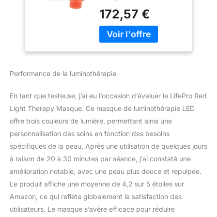
taches disgracieuses et
Appareil de soins
172,57 €
vous donne confiance
de la peau portable
en vous pour montrer
pour les visages à
votre rayonnement
domicile
naturel de la peau. Dites
adieu aux ridules et
rajeunissez votre peau :
Performance de la luminothérapie
la lumière rouge stimule
la circulation sanguine,
En tant que testeuse, j’ai eu l’occasion d’évaluer le LifePro Red
aidant à réduire les
signes du vieillissement
Light Therapy Masque. Ce masque de luminothérapie LED
et à garder une peau
offre trois couleurs de lumière, permettant ainsi une
jeune. Profitez d'une
personnalisation des soins en fonction des besoins
peau saine et équilibrée -
spécifiques de la peau. Après une utilisation de quelques jours
La lumière verte favorise
à raison de 20 à 30 minutes par séance, j’ai constaté une
votre flux lymphatique et
équilibre les peaux
amélioration notable, avec une peau plus douce et repulpée.
grasses - pour une
Le produit affiche une moyenne de 4,2 sur 5 étoiles sur
brillance fraîche et
Amazon, ce qui reflète globalement la satisfaction des
éclatante. Un manuel
utilisateurs. Le masque s’avère efficace pour réduire
d'utilisation est inclus