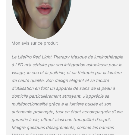
votre flux lymphatique et
équilibre les peaux
grasses - pour une
brillance fraîche et
éclatante. Un manuel
d'utilisation est inclus
(français non garanti).
Mon avis sur ce produit
Thérapie par lumière
douce : notre masque de
Le LifePro Red Light Therapy Masque de luminothérapie
luminothérapie à LED
utilise une
à LED m’a séduite par son intégration astucieuse pour le
luminothérapie douce et
visage, le cou et la poitrine, et sa thérapie par la lumière
naturelle pour pénétrer
de haute qualité. Son design élégant et sa facilité
dans la peau et stimuler
d’utilisation en font un appareil de soins de la peau à
l'activité cellulaire, ce qui
conduit à une peau
domicile particulièrement attrayant. J’apprécie sa
rajeunie et saine – sans
multifonctionnalité grâce à la lumière pulsée et son
produits chimiques
autonomie prolongée, tout en étant accompagnée d’une
agressifs ni procédures
garantie à vie, offrant ainsi une tranquillité d’esprit.
invasives. Pratique,
portable et confortable :
Malgré quelques désagréments, comme les bandes
ce masque à lumière