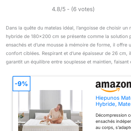
4.8/5 - (6 votes)
Dans la quête du matelas idéal, l’angoisse de choisir un 
hybride de 180×200 cm se présente comme la solution pa
ensachés et d’une mousse à mémoire de forme, il offre u
confort ciblées. Respirant et d’une épaisseur de 26 cm, 
garantit un équilibre entre souplesse et maintien, faisant 
-9%
Hiepunos Mat
Hybride, Mate
H3 Moyenne Fe
Décompression co
Parfait
ensachés indépend
au corps, s’adapt