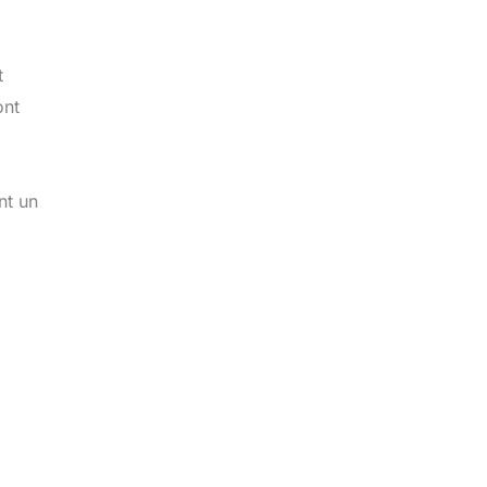
t
ont
nt un