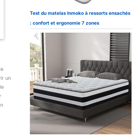
Test du matelas Inmoko à ressorts ensachés
: confort et ergonomie 7 zones
de
ir un
le
r
en