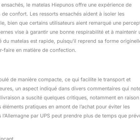
Pour prolonger la durée de vie de votre matelas, il est
ensachés, le matelas Hiepunos offre une expérience de
retourner tête-bêche tous les 3 à 6 mois. Cela évitera toute
de confort. Les ressorts ensachés aident à isoler les
e due à une force unilatérale prolongée et assurera un bon
e, bien que certains utilisateurs aient remarqué une percep
nes vise à garantir une bonne respirabilité et à maintenir 
é du matelas est rapide, puisqu’il reprend sa forme originell
r-faire en matière de confection.
ulé de manière compacte, ce qui facilite le transport et
s heures, un aspect indiqué dans divers commentaires qui not
 livraison a suscité quelques critiques, notamment en raison
 éléments pratiques en amont de l’achat pour éviter les
s l’Allemagne par UPS peut prendre plus de temps que prév
incant