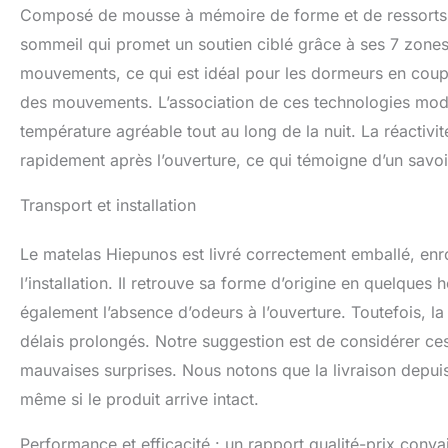
heures. Conseil : 
Composé de mousse à mémoire de forme et de ressorts 
recommandé de le 
sommeil qui promet un soutien ciblé grâce à ses 7 zones 
déformation local
maintien.
mouvements, ce qui est idéal pour les dormeurs en coupl
des mouvements. L’association de ces technologies moder
température agréable tout au long de la nuit. La réactivit
rapidement après l’ouverture, ce qui témoigne d’un savoi
Transport et installation
Le matelas Hiepunos est livré correctement emballé, enro
l’installation. Il retrouve sa forme d’origine en quelque
également l’absence d’odeurs à l’ouverture. Toutefois, la
délais prolongés. Notre suggestion est de considérer ces
mauvaises surprises. Nous notons que la livraison depui
même si le produit arrive intact.
Performance et efficacité : un rapport qualité-prix conva