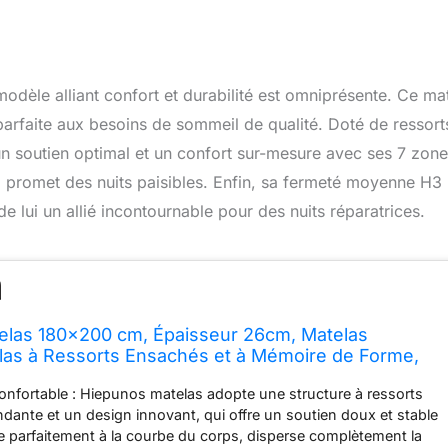
modèle alliant confort et durabilité est omniprésente. Ce ma
rfaite aux besoins de sommeil de qualité. Doté de ressort
n soutien optimal et un confort sur-mesure avec ses 7 zon
il promet des nuits paisibles. Enfin, sa fermeté moyenne H3
de lui un allié incontournable pour des nuits réparatrices.
elas 180x200 cm, Épaisseur 26cm, Matelas
las à Ressorts Ensachés et à Mémoire de Forme,
rme, 7 Zones de Confort, Respirant, Soutien
nfortable : Hiepunos matelas adopte une structure à ressorts
ante et un design innovant, qui offre un soutien doux et stable
e parfaitement à la courbe du corps, disperse complètement la