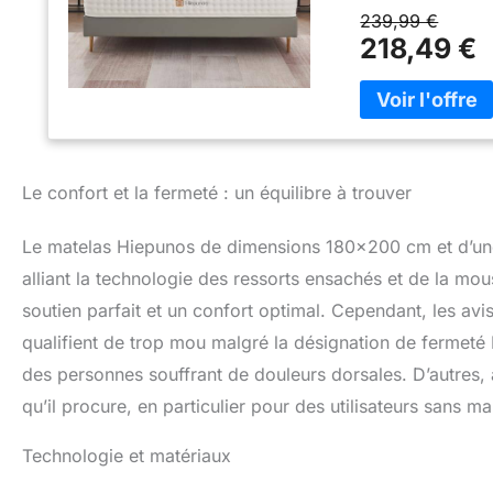
pression de toutes
239,99 €
types de corps et
218,49 €
décompression, v
confortablement :
renforcés, chacu
empêchant efficac
lorsque votre part
paisiblement. Tiss
Le confort et la fermeté : un équilibre à trouver
biologique tricoté
pour la peau et pe
structure en nid d
Le matelas Hiepunos de dimensions 180×200 cm et d’un
et d’absorber l’h
alliant la technologie des ressorts ensachés et de la m
long de la nuit. C
soutien parfait et un confort optimal. Cependant, les avi
dans les ont été s
Standard 100 Oek
qualifient de trop mou malgré la désignation de fermet
CertiPUR-American
des personnes souffrant de douleurs dorsales. D’autres, a
protection après
boîte sous vide. A
qu’il procure, en particulier pour des utilisateurs sans 
Veuillez placer l
retrouvera sa for
Technologie et matériaux
équipe de service