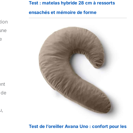
Test : matelas hybride 28 cm à ressorts
ensachés et mémoire de forme
tion
une
e
ent
 de
u,
Test de l’oreiller Avana Uno : confort pour les