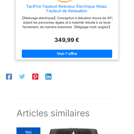
185cm. Assemblage
la télévision en toute sérénité.
TactFire Fauteuil Releveur Électrique Relax,
requis
STRUCTURE ROBUSTE : Conçu
Fauteuil de Relaxation
avec des panneaux
multicouches et une structure en
【Relevage électrique】Conception à élévation douce de 45°,
acier, ce fauteuil de relaxation
aidant les personnes âgées et à mobilité réduite à se lever
offre robustesse et stabilité
facilement, de manière autonome 【Réglage multi-angles】
supérieure. Il supporte une
Inclinaison électrique de 90° à 160°, avec repose-pieds
charge max. recommandée de
extensible, idéal pour lire, se reposer ou regarder un film
158 kg et convient aux
349,99 €
【Massage et chauffage】8 points de massage vibrants +
personnes mesurant de 150 à
fonction chauffante, soulageant les douleurs dorsales et la
190 cm, pour que chacun trouve
fatigue musculaire 【Sac de rangemen】Ce fauteuil de
facilement sa position idéale.
massage relaxant est livré avec un sac de rangement intégré
DIMENSIONS PARFAITES &
qui peut être utilisé pour ranger des télécommandes, des
MONTAGE RAPIDE : Avec des
magazines ou d'autres objets 【Design ergonomique】Tissu
dimensions totales de 69l x 91P
en lin respirant, rembourrage épais, porte-gobelets et poche
x 106H cm (en position
latérale pour un rangement pratique 【Assemblage rapide】
verticale), ce fauteuil releveur
Livré en 2 colis, pas besoin d'outils, montage simple en
électrique trouve facilement sa
quelques étapes
place dans le salon, la chambre
ou le bureau. Son installation est
rapide et facile, grâce à des
éléments bien identifiés et des
instructions claires, sans aucun
outil requis.
Articles similaires
Mai