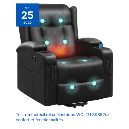
Mai
25
2025
Test du fauteuil relax électrique WOLTU SKS62sz :
confort et fonctionnalités