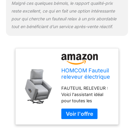
FAUTEUIL ÉLECTRIQUE :
Malgré ces quelques bémols, le rapport qualité-prix
Dim. totales (droit) : 79l x
reste excellent, ce qui en fait une option intéressante
89P x 104H cm ; - Dim.
pour qui cherche un fauteuil relax à un prix abordable
totales (relevé) : 79L x
tout en bénéficiant d’un service après-vente réactif.
89l x 138H cm ;- Dim.
position inclinée : 150L x
79l x 90H cm ; - Charge
max. recommandée : 150
kg - Convient à une
hauteur d'utilisateur : ≤
185cm. Assemblage
HOMCOM Fauteuil
requis
releveur électrique
Fauteuil Relax
FAUTEUIL RELEVEUR :
inclinable avec
Voici l'assistant idéal
Massage 8 Points
pour toutes les
et Chauffant,
personnes qui ont
télécommande,
besoin d'une attention
Ressorts ensachés,
particulière ! La
dim. 79L x 89l x
télécommande permet
104H cm Gris Clair
de régler l'inclinaison du