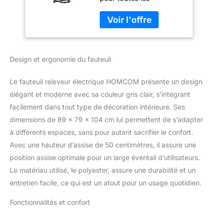
et Chauffant,
personnes qui ont
télécommande,
besoin d'une attention
Ressorts ensachés,
particulière ! La
dim. 79L x 89l x
télécommande permet
104H cm Gris Clair
de régler l'inclinaison du
Design et ergonomie du fauteuil
siège de ce fauteuil de
relaxation électrique
jusqu'à 45° et d'obtenir
Le fauteuil releveur électrique HOMCOM présente un design
une position droite sans
élégant et moderne avec sa couleur gris clair, s’intégrant
pression sur les
facilement dans tout type de décoration intérieure. Ses
articulations MASSAGE
dimensions de 89 x 79 x 104 cm lui permettent de s’adapter
RELAXANT : Équipé de 8
points de massage
à différents espaces, sans pour autant sacrifier le confort.
vibrants ciblant le dos,
Avec une hauteur d’assise de 50 centimètres, il assure une
les lombaires, les cuisses
position assise optimale pour un large éventail d’utilisateurs.
et les jambes, d'un
Le matériau utilisé, le polyester, assure une durabilité et un
chauffage lombaire et de
4 modes de massage
entretien facile, ce qui est un atout pour un usage quotidien.
pour la relaxation
Fonctionnalités et confort
DOSSIER INCLINABLE :
La télécommande du