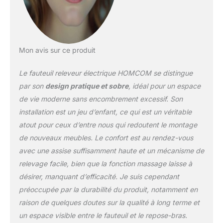
chauffage lombaire et de
4 modes de massage
pour la relaxation
DOSSIER INCLINABLE :
La télécommande du
Mon avis sur ce produit
fauteuil électrique
inclinable permet
Le fauteuil releveur électrique HOMCOM se distingue
d'incliner le dossier
par son
design pratique et sobre
, idéal pour un espace
(jusqu'à 160°), de relever
de vie moderne sans encombrement excessif. Son
le repose-pieds et de
installation est un jeu d’enfant, ce qui est un véritable
profiter d'un moment de
détente GRAND
atout pour ceux d’entre nous qui redoutent le montage
CONFORT : Le siège du
de nouveaux meubles. Le confort est au rendez-vous
fauteuil relax de salon est
avec une assise suffisamment haute et un mécanisme de
rembourré avec de la
relevage facile, bien que la fonction massage laisse à
mousse (densité
24kg/m³) et recouvert
désirer, manquant d’efficacité. Je suis cependant
d'un revêtement
préoccupée par la durabilité du produit, notamment en
synthétique pour un
raison de quelques doutes sur la qualité à long terme et
maximum de confort
un espace visible entre le fauteuil et le repose-bras.
SPÉCIFICATIONS DU