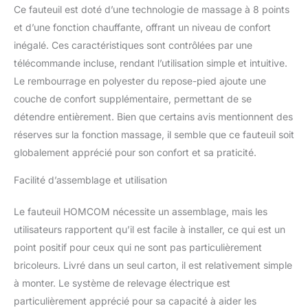
fauteuil électrique
Ce fauteuil est doté d’une technologie de massage à 8 points
inclinable permet
et d’une fonction chauffante, offrant un niveau de confort
d'incliner le dossier
inégalé. Ces caractéristiques sont contrôlées par une
(jusqu'à 160°), de relever
télécommande incluse, rendant l’utilisation simple et intuitive.
le repose-pieds et de
profiter d'un moment de
Le rembourrage en polyester du repose-pied ajoute une
détente GRAND
couche de confort supplémentaire, permettant de se
CONFORT : Le siège du
détendre entièrement. Bien que certains avis mentionnent des
fauteuil relax de salon est
réserves sur la fonction massage, il semble que ce fauteuil soit
rembourré avec de la
mousse (densité
globalement apprécié pour son confort et sa praticité.
24kg/m³) et recouvert
Facilité d’assemblage et utilisation
d'un revêtement
synthétique pour un
maximum de confort
Le fauteuil HOMCOM nécessite un assemblage, mais les
SPÉCIFICATIONS DU
utilisateurs rapportent qu’il est facile à installer, ce qui est un
FAUTEUIL ÉLECTRIQUE :
point positif pour ceux qui ne sont pas particulièrement
Dim. totales (droit) : 79l x
bricoleurs. Livré dans un seul carton, il est relativement simple
89P x 104H cm ; - Dim.
totales (relevé) : 79L x
à monter. Le système de relevage électrique est
89l x 138H cm ;- Dim.
particulièrement apprécié pour sa capacité à aider les