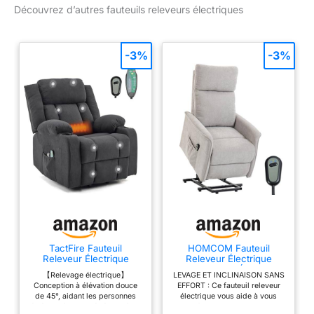
Découvrez d’autres fauteuils releveurs électriques
siège de ce fauteuil de
relaxation électrique
jusqu'à 45° et d'obtenir
une position droite sans
-3%
-3%
pression sur les
articulations MASSAGE
RELAXANT : Équipé de 8
points de massage
vibrants ciblant le dos,
les lombaires, les cuisses
et les jambes, d'un
chauffage lombaire et de
4 modes de massage
pour la relaxation
DOSSIER INCLINABLE :
La télécommande du
fauteuil électrique
TactFire Fauteuil
HOMCOM Fauteuil
Releveur Électrique
Releveur Électrique
inclinable permet
Relax, Fauteuil de
Fauteuil Relax Électrique
d'incliner le dossier
【Relevage électrique】
LEVAGE ET INCLINAISON SANS
Relaxation
Gris Clair
Conception à élévation douce
EFFORT : Ce fauteuil releveur
(jusqu'à 160°), de relever
de 45°, aidant les personnes
électrique vous aide à vous
le repose-pieds et de
âgées et à mobilité réduite à se
lever facilement en soulevant