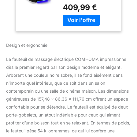
être réglé de 90 degrés à
Recliner Sofa with 2
409,99 €
165 degrés via la
Porte-gobelets Noir
télécommande, et vous
pouvez profiter d'un
massage gratuit sous
n'importe quel angle. Les
5 modes du fauteuil
Design et ergonomie
inclinable et le massage
lombaire en 2 points
Le fauteuil de massage électrique COMHOMA impressionne
vous procureront une
détente totale et un
dès le premier regard par son design moderne et élégant.
soulagement du stress.
Arborant une couleur noire sobre, il se fond aisément dans
Robuste et Durable:
n’importe quel intérieur, que ce soit dans un salon
rempli d'éponge haute
contemporain ou une salle de cinéma maison. Les dimensions
densité et de tissu en
généreuses de 157,48 x 86,36 x 111,76 cm offrent un espace
cuir, offrant un grand
confort. Le cadre robuste
confortable pour se détendre. Le fauteuil est équipé de deux
et la base en métal
porte-gobelets, un atout indéniable pour ceux qui aiment
rendent ce fauteuil
profiter d’une boisson tout en se relaxant. En termes de poids,
inclinable simple plus
le fauteuil pèse 54 kilogrammes, ce qui lui confère une
stable en position