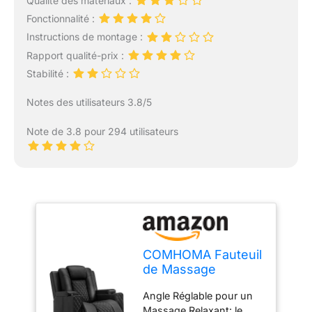
Qualité des matériaux :
Fonctionnalité :
Instructions de montage :
Rapport qualité-prix :
Stabilité :
Notes des utilisateurs 3.8/5
Note de 3.8 pour 294 utilisateurs
COMHOMA Fauteuil
de Massage
Electrique Eclairage
Angle Réglable pour un
LED Sofa Châssis
Massage Relaxant: le