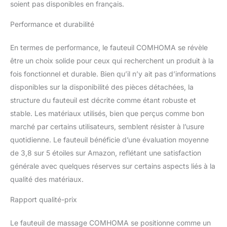
soient pas disponibles en français.
créer une ambiance, 2
porte-gobelets et des
Performance et durabilité
poches de rangement
pour contenir vos
En termes de performance, le fauteuil COMHOMA se révèle
boissons, magazines et
être un choix solide pour ceux qui recherchent un produit à la
télécommandes,
économisant ainsi de
fois fonctionnel et durable. Bien qu’il n’y ait pas d’informations
l'espace. Il est fabriqué
disponibles sur la disponibilité des pièces détachées, la
en cuir PU durable et est
structure du fauteuil est décrite comme étant robuste et
très facile à nettoyer
stable. Les matériaux utilisés, bien que perçus comme bon
lorsque de l'eau se
renverse sur la chaise.
marché par certains utilisateurs, semblent résister à l’usure
Facile à Assembler: ce
quotidienne. Le fauteuil bénéficie d’une évaluation moyenne
fauteuil inclinable élimine
de 3,8 sur 5 étoiles sur Amazon, reflétant une satisfaction
le besoin de lire un
générale avec quelques réserves sur certains aspects liés à la
manuel compliqué
pendant de longues
qualité des matériaux.
périodes car il est livré
Rapport qualité-prix
avec des instructions
claires et concises et une
vidéo d'installation pour
Le fauteuil de massage COMHOMA se positionne comme un