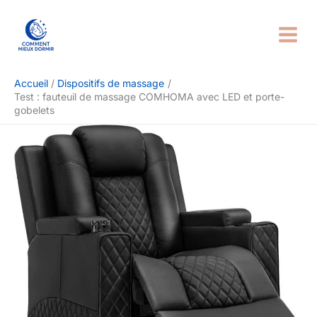
Aller
Rechercher
au
contenu
Accueil
Dispositifs de massage
Test : fauteuil de massage COMHOMA avec LED et porte-
gobelets