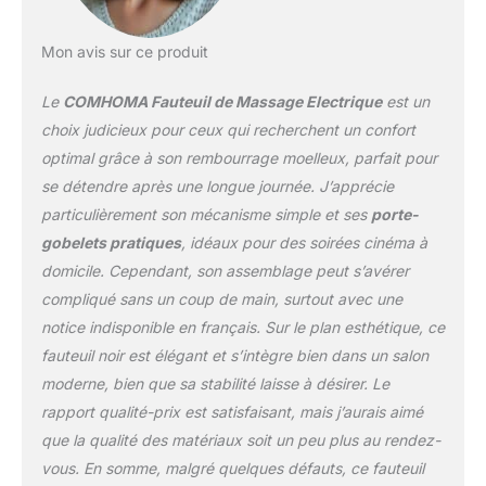
stable en position
couchée, suffisamment
Mon avis sur ce produit
durable pour résister à
de lourdes charges et
Le
COMHOMA Fauteuil de Massage Electrique
est un
rester en bon état
pendant longtemps.Les
choix judicieux pour ceux qui recherchent un confort
coussins et le cadre du
optimal grâce à son rembourrage moelleux, parfait pour
fauteuil sont en bois
se détendre après une longue journée. J’apprécie
certifié FSC. Design
particulièrement son mécanisme simple et ses
porte-
Moderne Unique: conçu
avec une texture de
gobelets pratiques
, idéaux pour des soirées cinéma à
dossier, un support de
domicile. Cependant, son assemblage peut s’avérer
coussin de haute qualité
compliqué sans un coup de main, surtout avec une
et des accoudoirs épais,
notice indisponible en français. Sur le plan esthétique, ce
il est idéal pour une
utilisation dans votre
fauteuil noir est élégant et s’intègre bien dans un salon
salle de cinéma maison,
moderne, bien que sa stabilité laisse à désirer. Le
votre salon, votre salle
rapport qualité-prix est satisfaisant, mais j’aurais aimé
de réception et d'autres
que la qualité des matériaux soit un peu plus au rendez-
scénarios d'utilisation.
Polyvalent et Facile à
vous. En somme, malgré quelques défauts, ce fauteuil