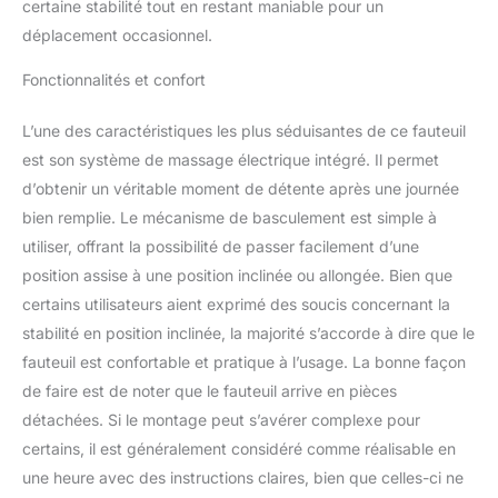
couchée, suffisamment
certaine stabilité tout en restant maniable pour un
durable pour résister à
déplacement occasionnel.
de lourdes charges et
rester en bon état
Fonctionnalités et confort
pendant longtemps.Les
coussins et le cadre du
L’une des caractéristiques les plus séduisantes de ce fauteuil
fauteuil sont en bois
est son système de massage électrique intégré. Il permet
certifié FSC. Design
d’obtenir un véritable moment de détente après une journée
Moderne Unique: conçu
avec une texture de
bien remplie. Le mécanisme de basculement est simple à
dossier, un support de
utiliser, offrant la possibilité de passer facilement d’une
coussin de haute qualité
position assise à une position inclinée ou allongée. Bien que
et des accoudoirs épais,
certains utilisateurs aient exprimé des soucis concernant la
il est idéal pour une
utilisation dans votre
stabilité en position inclinée, la majorité s’accorde à dire que le
salle de cinéma maison,
fauteuil est confortable et pratique à l’usage. La bonne façon
votre salon, votre salle
de faire est de noter que le fauteuil arrive en pièces
de réception et d'autres
détachées. Si le montage peut s’avérer complexe pour
scénarios d'utilisation.
Polyvalent et Facile à
certains, il est généralement considéré comme réalisable en
Nettoyer: comprend des
une heure avec des instructions claires, bien que celles-ci ne
lumières LED bleues pour