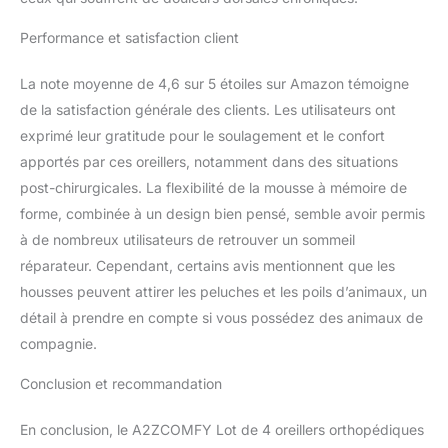
aimez Conseils : le
coussin de lit est emballé
Performance et satisfaction client
dans un emballage
compressé, veuillez le
La note moyenne de 4,6 sur 5 étoiles sur Amazon témoigne
placer dans un
de la satisfaction générale des clients. Les utilisateurs ont
environnement bien
ventilé avant utilisation,
exprimé leur gratitude pour le soulagement et le confort
et attendre patiemment
apportés par ces oreillers, notamment dans des situations
pendant 24 à 72 heures
post-chirurgicales. La flexibilité de la mousse à mémoire de
pour qu'il s'élargisse
forme, combinée à un design bien pensé, semble avoir permis
complètement. Le temps
à de nombreux utilisateurs de retrouver un sommeil
d'expansion de l'oreiller
compensé varie en
réparateur. Cependant, certains avis mentionnent que les
fonction de
housses peuvent attirer les peluches et les poils d’animaux, un
l'environnement.
détail à prendre en compte si vous possédez des animaux de
Remarque : il est
compagnie.
recommandé de placer
les 6 coussins
Conclusion et recommandation
compensés contre la tête
de lit au milieu du lit pour
l'utilisation.
En conclusion, le A2ZCOMFY Lot de 4 oreillers orthopédiques