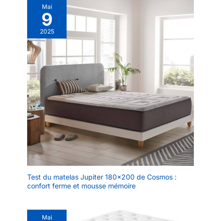
Mai
9
2025
Test du matelas Jupiter 180×200 de Cosmos :
confort ferme et mousse mémoire
Mai