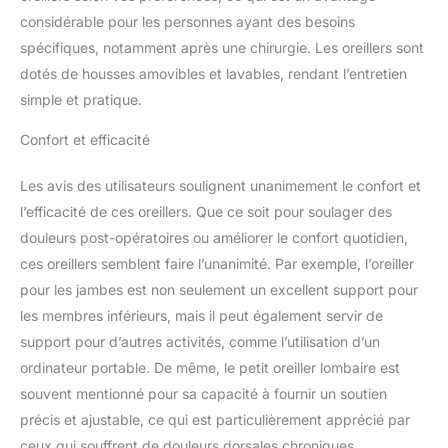
différentes formes pour
considérable pour les personnes ayant des besoins
répondre aux besoins de
spécifiques, notamment après une chirurgie. Les oreillers sont
la vie quotidienne. Cet
dotés de housses amovibles et lavables, rendant l’entretien
ensemble de coussins
simple et pratique.
est portable et convient
pour une utilisation sur
Confort et efficacité
les lits, les canapés et
même le sol. Améliorez
votre santé : si vous êtes
Les avis des utilisateurs soulignent unanimement le confort et
à la recherche d'articles
l’efficacité de ces oreillers. Que ce soit pour soulager des
qui peuvent aider à
douleurs post-opératoires ou améliorer le confort quotidien,
améliorer votre santé, le
ces oreillers semblent faire l’unanimité. Par exemple, l’oreiller
coussin A2ZCOMFY 4
pièces sera un excellent
pour les jambes est non seulement un excellent support pour
choix. Cet oreiller
les membres inférieurs, mais il peut également servir de
compensé pour dormir
support pour d’autres activités, comme l’utilisation d’un
peut aider à obtenir un
ordinateur portable. De même, le petit oreiller lombaire est
sommeil confortable.
souvent mentionné pour sa capacité à fournir un soutien
Choisissez cet oreiller
favorisant la santé pour
précis et ajustable, ce qui est particulièrement apprécié par
quelqu'un que vous
ceux qui souffrent de douleurs dorsales chroniques.