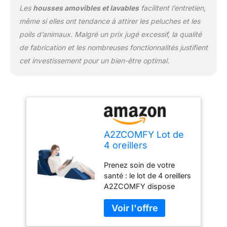
différentes formes pour
Les
housses amovibles et lavables
facilitent l’entretien,
répondre aux besoins de
même si elles ont tendance à attirer les peluches et les
la vie quotidienne. Cet
poils d’animaux. Malgré un prix jugé excessif, la qualité
ensemble de coussins
de fabrication et les nombreuses fonctionnalités justifient
est portable et convient
pour une utilisation sur
cet investissement pour un bien-être optimal.
les lits, les canapés et
même le sol. Améliorez
votre santé : si vous êtes
à la recherche d'articles
qui peuvent aider à
améliorer votre santé, le
coussin A2ZCOMFY 4
A2ZCOMFY Lot de
pièces sera un excellent
4 oreillers
choix. Cet oreiller
orthopédiques en
Prenez soin de votre
compensé pour dormir
mousse à mémoire
santé : le lot de 4 oreillers
peut aider à obtenir un
de forme réglable
A2ZCOMFY dispose
sommeil confortable.
pour dormir, post-
d'un design incurvé
Choisissez cet oreiller
chirurgie,
ergonomique pour
favorisant la santé pour
soulagement de la
soulager le reflux acide,
quelqu'un que vous
douleur au cou, au