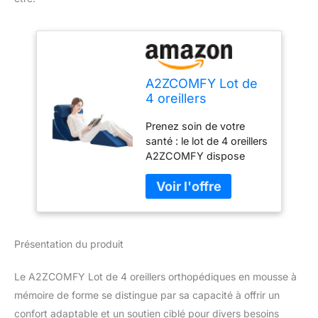
A2ZCOMFY Lot de
4 oreillers
orthopédiques en
Prenez soin de votre
mousse à mémoire
santé : le lot de 4 oreillers
de forme réglable
A2ZCOMFY dispose
pour dormir, post-
d'un design incurvé
chirurgie,
ergonomique pour
soulagement de la
soulager le reflux acide,
douleur au cou, au
les brûlures d'estomac,
dos, aux genoux et
le cou, le dos, les
aux jambes, oreiller
Présentation du produit
épaules et les douleurs
en mousse à
aux jambes, les crampes
musculaires, les
Le A2ZCOMFY Lot de 4 oreillers orthopédiques en mousse à
ronflements, etc. Ce
mémoire de forme se distingue par sa capacité à offrir un
coussin de lit est
confort adaptable et un soutien ciblé pour divers besoins