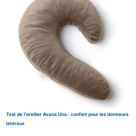
Test de l’oreiller Avana Uno : confort pour les dormeurs
latéraux