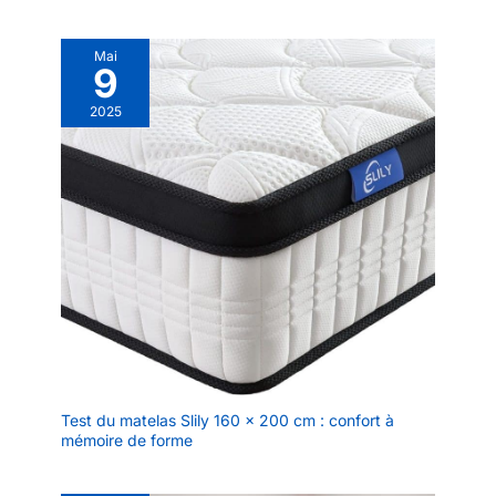
l'environnement.
Sommeil Doux 】: l'oreiller est
fabriqué en tissu polyester
Remarque : il est
respirant, vous permettant de
recommandé de placer
Mai
profiter d'un environnement de
9
les 6 coussins
sommeil sec et confortable toute
la nuit.
compensés contre la tête
2025
de lit au milieu du lit pour
l'utilisation.
Test du matelas Slily 160 x 200 cm : confort à
mémoire de forme