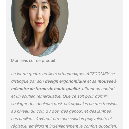
récupération post-
opératoire. MATÉRIAUX
DE HAUTE QUALITÉ :
l'oreiller orthopédique
utilise de la mousse à
mémoire de forme haute
densité pour plus de
confort et un soutien
solide. La housse douce
et respirante est
Mon avis sur ce produit
amovible et lavable pour
un entretien quotidien
Le lot de quatre oreillers orthopédiques A2ZCOMFY se
facile, et le fond
distingue par son
design ergonomique
et sa
mousse à
antidérapant empêche
mémoire de forme de haute qualité
, offrant un confort
les mouvements. Design
et un soutien remarquable. Que ce soit pour dormir,
multifonction : le coussin
de corps est composé
soulager des douleurs post-chirurgicales ou des tensions
de quatre parties
au niveau du cou, du dos, des genoux et des jambes,
ergonomiques qui
ces oreillers s’avèrent être une solution polyvalente et
peuvent être combinées
réglable, améliorant indéniablement le confort quotidien.
de manière flexible dans