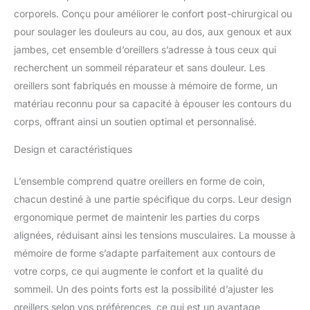
également idéal pour la
corporels. Conçu pour améliorer le confort post-chirurgical ou
récupération post-
opératoire. MATÉRIAUX
pour soulager les douleurs au cou, au dos, aux genoux et aux
DE HAUTE QUALITÉ :
jambes, cet ensemble d’oreillers s’adresse à tous ceux qui
l'oreiller orthopédique
recherchent un sommeil réparateur et sans douleur. Les
utilise de la mousse à
oreillers sont fabriqués en mousse à mémoire de forme, un
mémoire de forme haute
densité pour plus de
matériau reconnu pour sa capacité à épouser les contours du
confort et un soutien
corps, offrant ainsi un soutien optimal et personnalisé.
solide. La housse douce
et respirante est
Design et caractéristiques
amovible et lavable pour
un entretien quotidien
L’ensemble comprend quatre oreillers en forme de coin,
facile, et le fond
chacun destiné à une partie spécifique du corps. Leur design
antidérapant empêche
ergonomique permet de maintenir les parties du corps
les mouvements. Design
multifonction : le coussin
alignées, réduisant ainsi les tensions musculaires. La mousse à
de corps est composé
mémoire de forme s’adapte parfaitement aux contours de
de quatre parties
votre corps, ce qui augmente le confort et la qualité du
ergonomiques qui
sommeil. Un des points forts est la possibilité d’ajuster les
peuvent être combinées
de manière flexible dans
oreillers selon vos préférences, ce qui est un avantage