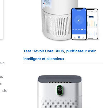
Test : levoit Core 300S, purificateur d’air
intelligent et silencieux
eux
es
un
ande