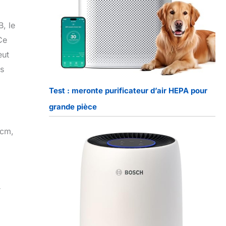
B, le
Ce
eut
rs
Test : meronte purificateur d’air HEPA pour
grande pièce
 cm,
r