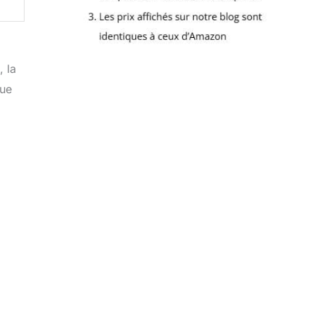
, la
que