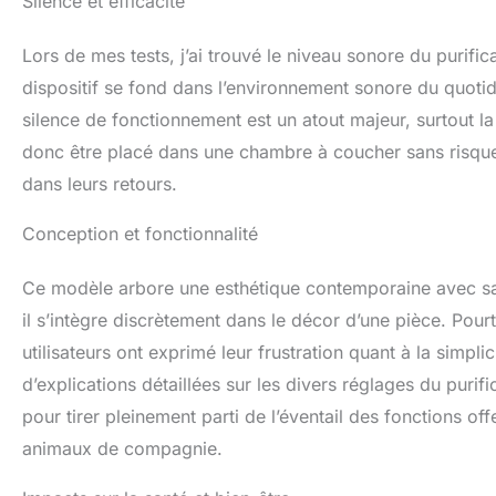
Silence et efficacité
l'air pour garant
pas la détente ou 
PAR APPLICATION】
Lors de mes tests, j’ai trouvé le niveau sonore du purifi
de choc. Câble a
dispositif se fond dans l’environnement sonore du quoti
le climat de votre
silence de fonctionnement est un atout majeur, surtout la
réglage du minuteu
FILTRES & REMPLA
donc être placé dans une chambre à coucher sans risque d
(HEPA + charbon) 
dans leurs retours.
d'utilisation/jour
≤10 secondes et d
Conception et fonctionnalité
réinitialisation du
temps de le chan
D'ARÔMES & JEU】A
Ce modèle arbore une esthétique contemporaine avec sa 
votre parfum préf
il s’intègre discrètement dans le décor d’une pièce. Pourt
odeurs des animaux
utilisateurs ont exprimé leur frustration quant à la simplic
flux d'air pour f
parfait pour les p
d’explications détaillées sur les divers réglages du purifi
30 JOURS RETOUR
pour tirer pleinement parti de l’éventail des fonctions o
30 jours de retour
animaux de compagnie.
fabricant et suppo
produit.