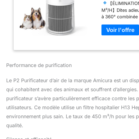
【ÉLIMINATION
M³/H】Dites adieu a
à 360° combinée à
les poils et les 
flottants en 1 he
une amélioration
plafond de 3 m.
CHARBON ACTIF P
médical) capture
acariens de la pou
Performance de purification
sources d'odeurs t
taux d'éliminatio
Le P2 Purificateur d’air de la marque Amicura est un di
les personnes sou
【MODE AUTOM
qui cohabitent avec des animaux et souffrent d’allergies
Le Mode Auto déte
purificateur s’avère particulièrement efficace contre les 
odeurs) et ajuste
utilisateurs. Ce modèle utilise un filtre hospitalier H13 H
couleur montre im
capteur de lumièr
environnement plus sain. Le taux de 450 m³/h pour les pa
ininterrompu.
qualité.
d'un sommeil rép
bruissement de fe