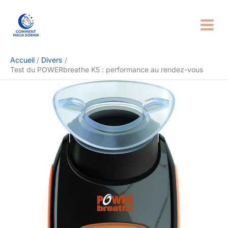
Aller
Rechercher
au
contenu
Accueil
Divers
Test du POWERbreathe K5 : performance au rendez-vous