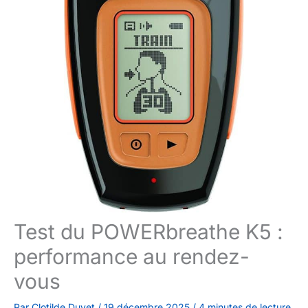
Test du POWERbreathe K5 :
performance au rendez-
vous
Par
Clotilde Duvet
/
19 décembre 2025
/
4 minutes de lecture