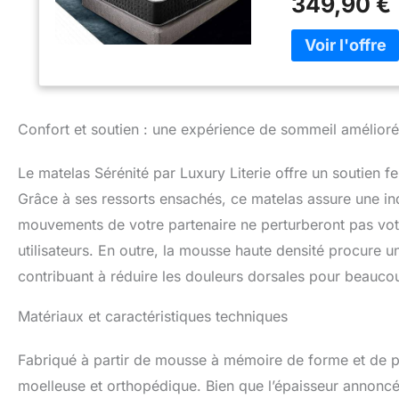
349,90 €
à ses 10 zones de
point de votre m
matelas est fabriq
meilleure qualité
viscoélastiques q
individuel et un 
soulager les doul
Confort et soutien : une expérience de sommeil amélior
COMPOSITION MU
différentes: Mous
Le matelas Sérénité par Luxury Literie offre un soutien 
Soft Magestic H.R
ouverte pour une
Grâce à ses ressorts ensachés, ce matelas assure une i
H.R. La combinai
mouvements de votre partenaire ne perturberont pas vot
anatomique et or
utilisateurs. En outre, la mousse haute densité procure u
une touche douce 
anti acariens et a
contribuant à réduire les douleurs dorsales pour beauc
plus lourd (lombai
Incorpore 4 poign
Matériaux et caractéristiques techniques
EXPÉDITION ET G
mesures d'hygiè
Fabriqué à partir de mousse à mémoire de forme et de po
SON EFFICACITÉ S
nocives. Certific
moelleuse et orthopédique. Bien que l’épaisseur annoncée