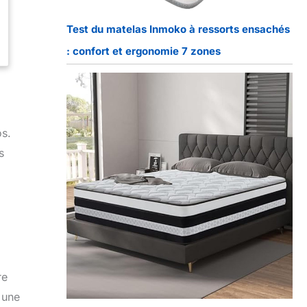
Test du matelas Inmoko à ressorts ensachés
: confort et ergonomie 7 zones
os.
s
re
 une