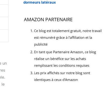
dormeurs latéraux
e un
res
èle.
 le