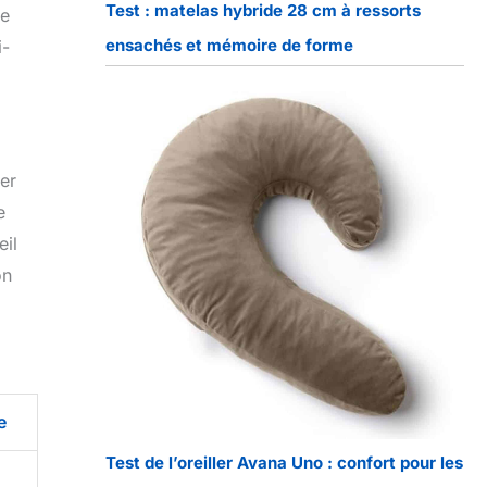
Test : matelas hybride 28 cm à ressorts
te
ensachés et mémoire de forme
i-
ver
e
eil
on
e
Test de l’oreiller Avana Uno : confort pour les