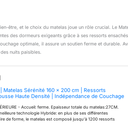
en-être, et le choix du matelas joue un rôle crucial. Le Mat
entes des dormeurs exigeants grâce à ses ressorts ensachés
uchage optimale, il assure un soutien ferme et durable. A
des nuits paisibles.
 | Matelas Sérénité 160 x 200 cm | Ressorts
ousse Haute Densité | Indépendance de Couchage
me et Durable | 27cm
IEURE - Accueil: ferme. Epaisseur totale du matelas:27CM.
meilleure technologie Hybride: en plus de ses différentes
e de forme, le matelas est composé jusqu'à 1200 ressorts
us procurent une indépendance de couchage excellente et ajouté