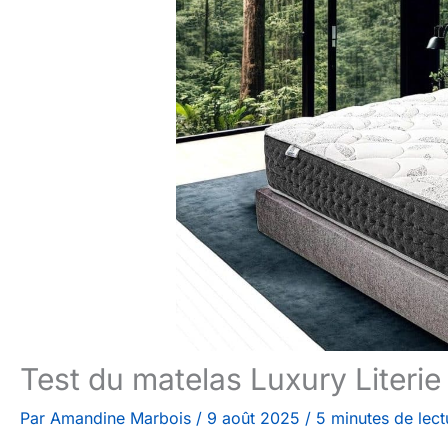
Test du matelas Luxury Literie 
Par
Amandine Marbois
/
9 août 2025
/
5 minutes de lect