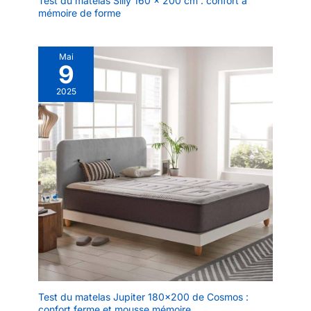
Test du matelas Slily 160 x 200 cm : confort à
en ligne Inofia est à votre
mémoire de forme
disposition
rapidement.Le matelas
est scellé sous vide et
Mai
9
soigneusement roule
dans une boîte, ce qui le
2025
rend petit et facile à
transporter.
Test du matelas Jupiter 180×200 de Cosmos :
confort ferme et mousse mémoire