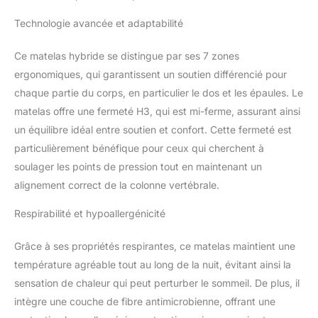
douceur et le
rafraîchissement. Notre
Technologie avancée et adaptabilité
matelas moussse à
noyaux de ressorts
Ce matelas hybride se distingue par ses 7 zones
pocket garantit une
ergonomiques, qui garantissent un soutien différencié pour
aération optimale et un
flux d'air correct pour
chaque partie du corps, en particulier le dos et les épaules. Le
des conditions de
matelas offre une fermeté H3, qui est mi-ferme, assurant ainsi
sommeil idéales à toute
un équilibre idéal entre soutien et confort. Cette fermeté est
température. De plus, il
particulièrement bénéfique pour ceux qui cherchent à
est allergique,
antibactérien et résistant.
soulager les points de pression tout en maintenant un
Avec une certification
alignement correct de la colonne vertébrale.
Oeko-Tex, il est idéal
pour les allergiques.
Respirabilité et hypoallergénicité
【𝐎𝐩𝐭𝐢𝐦𝐚𝐥 𝐂𝐨𝐧𝐟𝐨𝐫𝐭】 — Le
matelas Ace Hybrid est
Grâce à ses propriétés respirantes, ce matelas maintient une
doté de deux couches
température agréable tout au long de la nuit, évitant ainsi la
de confort, conçu pour
sensation de chaleur qui peut perturber le sommeil. De plus, il
ceux qui préfèrent la
sensation ferme d'un
intègre une couche de fibre antimicrobienne, offrant une
matelas en mousse