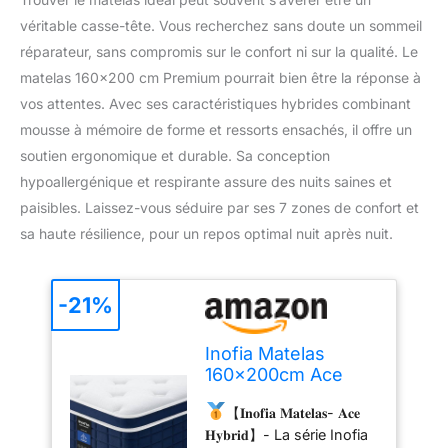
véritable casse-tête. Vous recherchez sans doute un sommeil
réparateur, sans compromis sur le confort ni sur la qualité. Le
matelas 160×200 cm Premium pourrait bien être la réponse à
vos attentes. Avec ses caractéristiques hybrides combinant
mousse à mémoire de forme et ressorts ensachés, il offre un
soutien ergonomique et durable. Sa conception
hypoallergénique et respirante assure des nuits saines et
paisibles. Laissez-vous séduire par ses 7 zones de confort et
sa haute résilience, pour un repos optimal nuit après nuit.
-21%
Inofia Matelas
160×200cm Ace
Hybrid Matelas 26
【𝐈𝐧𝐨𝐟𝐢𝐚 𝐌𝐚𝐭𝐞𝐥𝐚𝐬- 𝐀𝐜𝐞
cm H3 Ferme avec
𝐇𝐲𝐛𝐫𝐢𝐝】- La série Inofia
Mousse à Mémoire