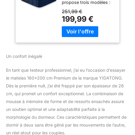
propose trois modèles :
de Forme
Ace Hybrid Firm， Ace
Respirante et
251,99 €
Hybrid et Ace Hybrid Pro.
Ressorts Ensachés
199,99 €
Le matelas Ace Hybrid de
Indépendants, 7
160 x 200 cm a une
Zones
hauteur de 26 cm et une
Ergonomique,
fermeté H3 ! Notre
Confort Extra pour
matelas Inofia Ace
Adultes et Enfants
Hybrid offre un
Un confort inégalé
environnement de
sommeil aéré et adapté
En tant que testeur professionnel, j’ai eu l’occasion d’essayer
aux constitutions
le matelas 160×200 cm Premium de la marque YIDATONG.
allergiques et est équipé
de technologies à faible
Dès la première nuit, j’ai été frappé par son épaisseur de 26
bruit et à faible vibration.
cm, qui promet un confort exceptionnel. La combinaison de
【𝐄𝐫𝐠𝐨𝐧𝐨𝐦𝐢𝐪𝐮𝐞 &
mousse à mémoire de forme et de ressorts ensachés assure
𝐚𝐥𝐥𝐞𝐫𝐠è𝐧𝐞-𝐟𝐫𝐢𝐞𝐧𝐝𝐥𝐲】- Des
un soutien optimal et une adaptabilité parfaite à la
conditions de sommeil
parfaites grâce au tissu
morphologie du dormeur. Ces caractéristiques permettent de
spécial Tencel qui offre à
dormir à deux sans être gêné par les mouvements de l’autre,
la fois la transpiration, la
un réel atout pour les couples.