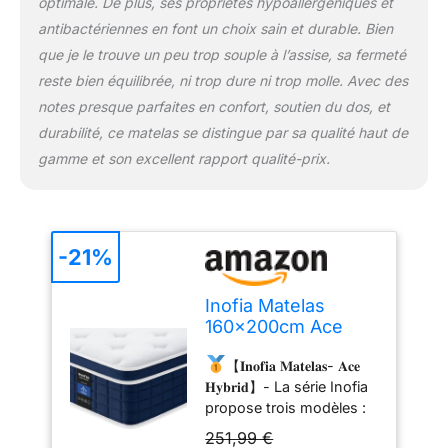
optimale. De plus, ses propriétés hypoallergéniques et
ceux qui préfèrent la
antibactériennes en font un choix sain et durable. Bien
sensation ferme d'un
que je le trouve un peu trop souple à l’assise, sa fermeté
matelas en mousse
mémoire.La couche
reste bien équilibrée, ni trop dure ni trop molle. Avec des
inférieure StabilFoam,
notes presque parfaites en confort, soutien du dos, et
associée à une mousse
durabilité, ce matelas se distingue par sa qualité haut de
de soutien haute densité
gamme et son excellent rapport qualité-prix.
et un système de
ressorts ensachés
individuels, assure un
soutien uniforme de la
colonne vertébrale,
-21%
évitant l'affaissement et
les déformations pour
Inofia Matelas
une durabilité accrue.
160×200cm Ace
【Besta-ressorts &
Hybrid Matelas 26
Noyau 7 Zones】 Le
【𝐈𝐧𝐨𝐟𝐢𝐚 𝐌𝐚𝐭𝐞𝐥𝐚𝐬- 𝐀𝐜𝐞
cm H3 Ferme avec
matelas Ace Hybride
𝐇𝐲𝐛𝐫𝐢𝐝】- La série Inofia
Mousse à Mémoire
combine des ressorts
propose trois modèles :
de Forme
ensachés Besta et un
Ace Hybrid Firm， Ace
Respirante et
noyau ergonomique 7
251,99 €