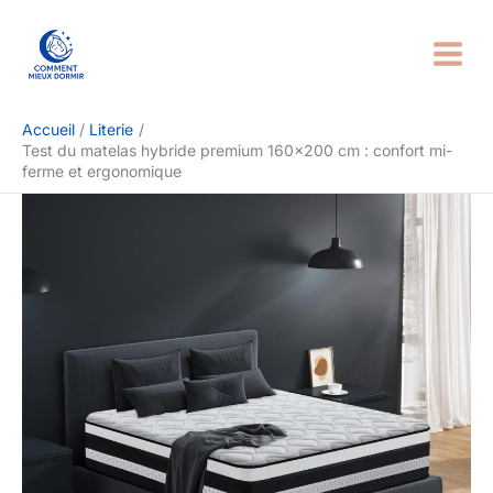
Aller
Rechercher
au
contenu
Accueil
Literie
Test du matelas hybride premium 160×200 cm : confort mi-
ferme et ergonomique