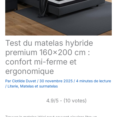
Test du matelas hybride
premium 160×200 cm :
confort mi-ferme et
ergonomique
Par
Clotilde Duvet
/
30 novembre 2025
/
4 minutes de lecture
/
Literie
,
Matelas et surmatelas
4.9/5 - (10 votes)
Trouver le matelas idéal peut souvent s’avérer être un