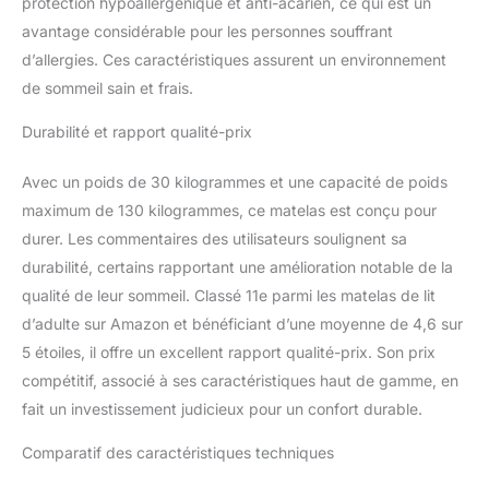
protection hypoallergénique et anti-acarien, ce qui est un
mémoire.La couche
avantage considérable pour les personnes souffrant
inférieure StabilFoam,
d’allergies. Ces caractéristiques assurent un environnement
associée à une mousse
de soutien haute densité
de sommeil sain et frais.
et un système de
ressorts ensachés
Durabilité et rapport qualité-prix
individuels, assure un
soutien uniforme de la
Avec un poids de 30 kilogrammes et une capacité de poids
colonne vertébrale,
maximum de 130 kilogrammes, ce matelas est conçu pour
évitant l'affaissement et
durer. Les commentaires des utilisateurs soulignent sa
les déformations pour
durabilité, certains rapportant une amélioration notable de la
une durabilité accrue.
【Besta-ressorts &
qualité de leur sommeil. Classé 11e parmi les matelas de lit
Noyau 7 Zones】 Le
d’adulte sur Amazon et bénéficiant d’une moyenne de 4,6 sur
matelas Ace Hybride
5 étoiles, il offre un excellent rapport qualité-prix. Son prix
combine des ressorts
compétitif, associé à ses caractéristiques haut de gamme, en
ensachés Besta et un
noyau ergonomique 7
fait un investissement judicieux pour un confort durable.
zones pour un soutien
anatomique précis. Sa
Comparatif des caractéristiques techniques
structure mousse-