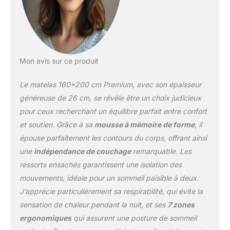
parfaites grâce au tissu
spécial Tencel qui offre à
la fois la transpiration, la
douceur et le
rafraîchissement. Notre
matelas moussse à
Mon avis sur ce produit
noyaux de ressorts
pocket garantit une
Le matelas 160×200 cm Premium, avec son épaisseur
aération optimale et un
flux d'air correct pour
généreuse de 26 cm, se révèle être un choix judicieux
des conditions de
pour ceux recherchant un équilibre parfait entre confort
sommeil idéales à toute
et soutien. Grâce à sa
mousse à mémoire de forme
, il
température. De plus, il
épouse parfaitement les contours du corps, offrant ainsi
est allergique,
antibactérien et résistant.
une
indépendance de couchage
remarquable. Les
Avec une certification
ressorts ensachés garantissent une isolation des
Oeko-Tex, il est idéal
mouvements, idéale pour un sommeil paisible à deux.
pour les allergiques.
J’apprécie particulièrement sa respirabilité, qui évite la
【𝐎𝐩𝐭𝐢𝐦𝐚𝐥 𝐂𝐨𝐧𝐟𝐨𝐫𝐭】 — Le
sensation de chaleur pendant la nuit, et ses
7 zones
matelas Ace Hybrid est
doté de deux couches
ergonomiques
qui assurent une posture de sommeil
de confort, conçu pour