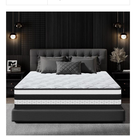
si jamais vous avez des
questions ou des
problèmes, notre service
en ligne Inofia est à votre
disposition
rapidement.Le matelas
est scellé sous vide et
soigneusement roule
dans une boîte, ce qui le
rend petit et facile à
transporter.