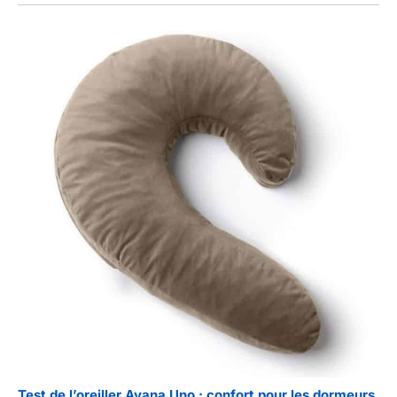
Test de l’oreiller Avana Uno : confort pour les dormeurs