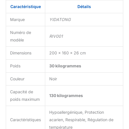
ressorts haute résilience
Caractéristique
Détails
offre élasticité ciblée et
adaptabilité, éliminant
Marque
YIDATONG
bruits/vibrations. Conçu
pour un alignement
Numéro de
vertébral optimal, il
RIV001
convient aux adeptes de
modèle
matelas ferme à mémoire
de forme, garantissant
Dimensions
200 x 160 x 26 cm
confort orthopédique et
durabilité sans
Poids
30 kilogrammes
affaissement.
【𝐄𝐬𝐬𝐚𝐢
𝐝'𝐞𝐬𝐬𝐚𝐢】 Avec notre
Couleur
Noir
période d'essai de 100
nuits sans risque, nous
Capacité de
pouvons être sûr que le
130 kilogrammes
matelas 160x200 cm
poids maximum
avec une hauteur de 26
cm et une fermeté H3
Hypoallergénique, Protection
memoire de forme vous
Caractéristiques
acarien, Respirable, Régulation de
convient parfaitement.Et
température