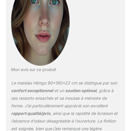
rester confortable à tout
moment Soutien et
Relaxation : le matelas
est conçu avec des
ressorts ensachés
renforcés à 7-
zones,conception
ergonomique pour
soulager la pression
corporelle une nuit de
sommeil réparatrice
Sommeil Confortable :
Mon avis sur ce produit
Ce matelas à ressorts est
conçu avec des ressorts
Le matelas Hiimgo 90x190x22 cm se distingue par son
individuels pour que
confort exceptionnel
et un
soutien optimal
, grâce à
vous ne soyez pas
ses ressorts ensachés et sa mousse à mémoire de
dérangé lorsque votre
forme. J’ai particulièrement apprécié son excellent
partenaire se retourne ou
se réveille, afin que vous
rapport qualité/prix
, ainsi que la rapidité de livraison et
puissiez profiter d'un
l’absence d’odeur désagréable à l’ouverture. La finition
sommeil confortable
est soignée, bien que j’aie remarqué une légère
chaque nuit Test de