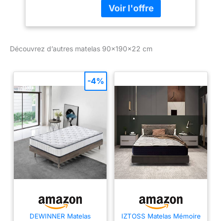
première qualité et de
plusieurs couches de
mousse de haute qualité,
qui a la capacité
Découvrez d’autres matelas 90x190x22 cm
d'absorber la chaleur et
de réduire la pression,
vous permettant, ainsi
qu'à votre famille, de
-4%
rester confortable à tout
moment Soutien et
Relaxation : le matelas
est conçu avec des
ressorts ensachés
renforcés à 7-
zones,conception
ergonomique pour
soulager la pression
corporelle une nuit de
sommeil réparatrice
Sommeil Confortable :
Ce matelas à ressorts est
DEWINNER Matelas
IZTOSS Matelas Mémoire