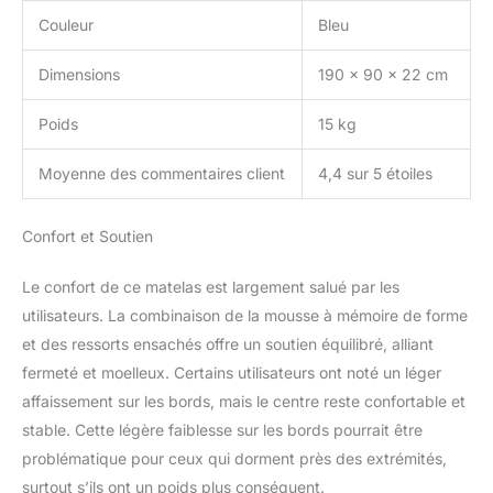
dérangé lorsque votre
Couleur
Bleu
partenaire se retourne ou
se réveille, afin que vous
Dimensions
190 x 90 x 22 cm
puissiez profiter d'un
sommeil confortable
Poids
15 kg
chaque nuit Test de
Matelas de 100 Jours -
Moyenne des commentaires client
4,4 sur 5 étoiles
Testez nos matelas à
ressorts ensachés sans
aucun risque, ce qui
Confort et Soutien
vous laisse le temps de
vous habituer à votre
Le confort de ce matelas est largement salué par les
nouveau matelas. De
utilisateurs. La combinaison de la mousse à mémoire de forme
plus, 30 jours de retour
sans poser de questions
et des ressorts ensachés offre un soutien équilibré, alliant
Remarque : le matelas
fermeté et moelleux. Certains utilisateurs ont noté un léger
rebondira lorsque vous
affaissement sur les bords, mais le centre reste confortable et
ouvrirez l'emballage à
stable. Cette légère faiblesse sur les bords pourrait être
l'aide des outils fournis.
Veuillez attendre 48 à 72
problématique pour ceux qui dorment près des extrémités,
heures pour que le
surtout s’ils ont un poids plus conséquent.