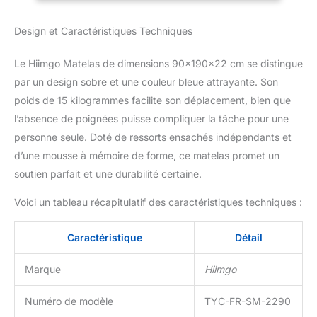
mousse de haute qualité,
qui a la capacité
Design et Caractéristiques Techniques
d'absorber la chaleur et
de réduire la pression,
vous permettant, ainsi
Le Hiimgo Matelas de dimensions 90x190x22 cm se distingue
qu'à votre famille, de
par un design sobre et une couleur bleue attrayante. Son
rester confortable à tout
poids de 15 kilogrammes facilite son déplacement, bien que
moment Soutien et
l’absence de poignées puisse compliquer la tâche pour une
Relaxation : le matelas
est conçu avec des
personne seule. Doté de ressorts ensachés indépendants et
ressorts ensachés
d’une mousse à mémoire de forme, ce matelas promet un
renforcés à 7-
soutien parfait et une durabilité certaine.
zones,conception
ergonomique pour
Voici un tableau récapitulatif des caractéristiques techniques :
soulager la pression
corporelle une nuit de
Caractéristique
Détail
sommeil réparatrice
Sommeil Confortable :
Marque
Hiimgo
Ce matelas à ressorts est
conçu avec des ressorts
individuels pour que
Numéro de modèle
TYC-FR-SM-2290
vous ne soyez pas