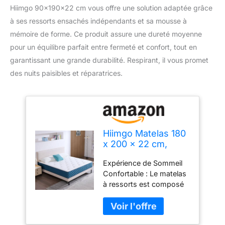
Hiimgo 90x190x22 cm vous offre une solution adaptée grâce
à ses ressorts ensachés indépendants et sa mousse à
mémoire de forme. Ce produit assure une dureté moyenne
pour un équilibre parfait entre fermeté et confort, tout en
garantissant une grande durabilité. Respirant, il vous promet
des nuits paisibles et réparatrices.
Hiimgo Matelas 180
x 200 x 22 cm,
Ressorts Ensachés
Expérience de Sommeil
et Mémoire de
Confortable : Le matelas
Forme
à ressorts est composé
d'un tissu tricoté de
première qualité et de
plusieurs couches de