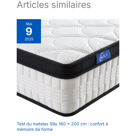
Ne pas appuyer sur le matelas
Articles similaires
lors de son dépliage, afin
d’éviter tout risque de blessure
lié à son rebond soudain.
Mai
9
2025
Test du matelas Slily 160 x 200 cm : confort à
mémoire de forme