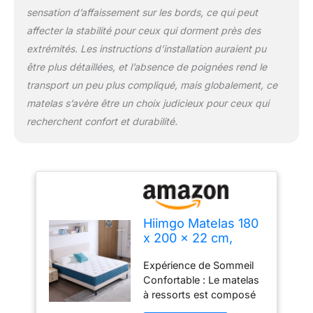
sensation d’affaissement sur les bords, ce qui peut
Matelas de 100 Jours -
Testez nos matelas à
affecter la stabilité pour ceux qui dorment près des
ressorts ensachés sans
extrémités. Les instructions d’installation auraient pu
aucun risque, ce qui
être plus détaillées, et l’absence de poignées rend le
vous laisse le temps de
transport un peu plus compliqué, mais globalement, ce
vous habituer à votre
nouveau matelas. De
matelas s’avère être un choix judicieux pour ceux qui
plus, 30 jours de retour
recherchent confort et durabilité.
sans poser de questions
Remarque : le matelas
rebondira lorsque vous
ouvrirez l'emballage à
l'aide des outils fournis.
Veuillez attendre 48 à 72
heures pour que le
Hiimgo Matelas 180
matelas récupère
x 200 x 22 cm,
complètement avant
Ressorts Ensachés
utilisation
Expérience de Sommeil
et Mémoire de
Confortable : Le matelas
Forme
à ressorts est composé
d'un tissu tricoté de