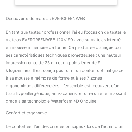
zones de confort
Rembourré à Effet
différenciées et un effet
Massant Tissu
massant unique. Cette
Hypoallergénique
Découverte du matelas EVERGREENWEB
innovation permet un
alignement parfait de la
En tant que testeur professionnel, j’ai eu l’occasion de tester le
colonne vertébrale et un
matelas EVERGREENWEB 120×190 avec surmatelas intégré
soutien personnalisé à
chaque partie du corps.
en mousse à mémoire de forme. Ce produit se distingue par
Idéal pour tout type de
ses caractéristiques techniques prometteuses : une hauteur
sommier ou de lit.
impressionnante de 25 cm et un poids léger de 9
Housse blanche, Oreiller
kilogrammes. Il est conçu pour offrir un confort optimal grâce
cervical en Mousse à
Mémoire de Forme
à sa mousse à mémoire de forme et à ses 7 zones
GRATUIT
d'une
ergonomiques différenciées. L’ensemble est recouvert d’un
valeur de 30€!- Modèle
tissu hypoallergénique, anti-acariens, et offre un effet massant
BIG FASHION MEMORY
grâce à sa technologie Waterfoam 4D Ondulée.
Matelas 25 cm de
hauteur avec Double
Confort et ergonomie
face en Mousse à
Mémoire de Forme et
Le confort est l’un des critères principaux lors de l’achat d’un
Mousse d’Eau