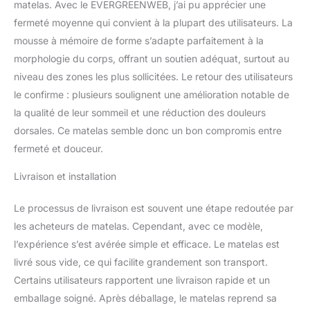
Orthopédique.
matelas. Avec le EVERGREENWEB, j’ai pu apprécier une
Certification CE
–
fermeté moyenne qui convient à la plupart des utilisateurs. La
Certifié OEKO-TEX
mousse à mémoire de forme s’adapte parfaitement à la
Standard 100 Classe 1 et
morphologie du corps, offrant un soutien adéquat, surtout au
ISO 9001. Nos produits
sont garantis sans
niveau des zones les plus sollicitées. Le retour des utilisateurs
substances nocives pour
le confirme : plusieurs soulignent une amélioration notable de
la santé et
la qualité de leur sommeil et une réduction des douleurs
l'environnement, avec
dorsales. Ce matelas semble donc un bon compromis entre
une attention particulière
portée à la sécurité des
fermeté et douceur.
enfants.
Surmatelas
Indéformable et Auto-
Livraison et installation
Modelante grâce à un
traitement spécial de la
Le processus de livraison est souvent une étape redoutée par
Mousse à Mémoire de
les acheteurs de matelas. Cependant, avec ce modèle,
forme, garantissant un
l’expérience s’est avérée simple et efficace. Le matelas est
équilibre parfait entre
livré sous vide, ce qui facilite grandement son transport.
confort et soutien du
corps. La Mousse à
Certains utilisateurs rapportent une livraison rapide et un
Mémoire de forme
emballage soigné. Après déballage, le matelas reprend sa
s'adapte parfaitement à