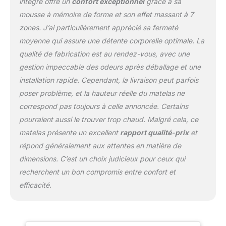
intégré offre un
confort exceptionnel
grâce à sa
Certification CE
–
mousse à mémoire de forme et son effet massant à 7
Certifié OEKO-TEX
zones. J’ai particulièrement apprécié sa fermeté
Standard 100 Classe 1 et
moyenne qui assure une détente corporelle optimale. La
ISO 9001. Nos produits
sont garantis sans
qualité de fabrication est au rendez-vous, avec une
substances nocives pour
gestion impeccable des odeurs après déballage et une
la santé et
installation rapide. Cependant, la livraison peut parfois
l'environnement, avec
poser problème, et la hauteur réelle du matelas ne
une attention particulière
portée à la sécurité des
correspond pas toujours à celle annoncée. Certains
enfants.
Surmatelas
pourraient aussi le trouver trop chaud. Malgré cela, ce
Indéformable et Auto-
matelas présente un excellent
rapport qualité-prix
et
Modelante grâce à un
répond généralement aux attentes en matière de
traitement spécial de la
dimensions. C’est un choix judicieux pour ceux qui
Mousse à Mémoire de
forme, garantissant un
recherchent un bon compromis entre confort et
équilibre parfait entre
efficacité.
confort et soutien du
corps. La Mousse à
Mémoire de forme
s'adapte parfaitement à