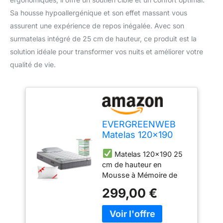
Sa housse hypoallergénique et son effet massant vous
assurent une expérience de repos inégalée. Avec son
surmatelas intégré de 25 cm de hauteur, ce produit est la
solution idéale pour transformer vos nuits et améliorer votre
qualité de vie.
EVERGREENWEB
Matelas 120x190
avec Surmatelas
Matelas 120x190 25
intégré en Mousse
cm de hauteur en
à Mémoire de
Mousse à Mémoire de
Forme 7 Zones
Forme avec Surmatelas à
Ergonomique, 25
299,00 €
fermeté Moyenne.
cm de hauteur +
Propriétés orthopédiques
Oreiller GRATUIT
Auto-modelantes avec 7
Housse Blanc