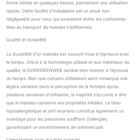
forme initiale en quelques heures, permettant une utilisation
la colonne vertébrale -
rapide. Cette facilité d’installation est un atout non
idéal contre les douleurs
cervicales et les maux de
négligeable pour ceux qui souhaitent éviter les contraintes
dos.
Housse offre un
liées au transport de matelas traditionnels.
Effet Massant, avec une
Enveloppe Respirante,
Qualité et durabilité
Hypoallergénique et
Anti-Acariens. Matelas
La durabilité d’un matelas est souvent mise à l’épreuve avec
équipé de 4 poignées
le temps. Grâce à la technologie utilisée et aux matériaux de
latérales pour faciliter le
qualité, le EVERGREENWEB semble bien résister à l’épreuve
déplacement. Matelas
Orthopédique à 7 zones
du temps. Bien que certains utilisateurs aient remarqué une
de confort différenciées,
légère variation dans la perception de la fermeté après
adapté à un poids
plusieurs semaines d’utilisation, la majorité s’accorde à dire
jusqu'à 130 kg par
que le matelas conserve ses propriétés initiales. Le tissu
personne, Fermeté
Moyenne.
100%
hypoallergénique et anti-acariens constitue également un
Fabriqué en Italie.
avantage pour les personnes souffrant d’allergies,
Matelas expédié et livré
garantissant un environnement de sommeil sain.
roulé et emballé sous
vide dans un élégant
Comparaison avec d’autres produits