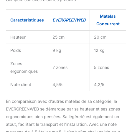
coffret, Facile à
transporter. Une fois
déballé, le matelas
Matelas
Caractéristiques
EVERGREENWEB
reprendra sa forme
Concurrent
initiale en 72 heures.
Garantie 2 ans
Hauteur
25 cm
20 cm
EVERGREENWEB
MATERASSI & BEDS
Poids
9 kg
12 kg
Zones
7 zones
5 zones
ergonomiques
Note client
4,5/5
4,2/5
En comparaison avec d’autres matelas de sa catégorie, le
EVERGREENWEB se démarque par sa hauteur et ses zones
ergonomiques bien pensées. Sa légèreté est également un
atout, facilitant le transport et l’installation. Avec une note
moyenne de 4,5 étoiles sur 5, il s’agit d’un choix solide pour