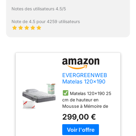
Notes des utilisateurs 4.5/5
Note de 4.5 pour 4259 utilisateurs
EVERGREENWEB
Matelas 120x190
avec Surmatelas
Matelas 120x190 25
intégré en Mousse
cm de hauteur en
à Mémoire de
Mousse à Mémoire de
Forme 7 Zones
Forme avec Surmatelas à
Ergonomique, 25
299,00 €
fermeté Moyenne.
cm de hauteur +
Propriétés orthopédiques
Oreiller GRATUIT
Auto-modelantes avec 7
Housse Blanc