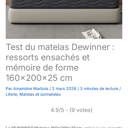
Test du matelas Dewinner :
ressorts ensachés et
mémoire de forme
160x200x25 cm
Par
Amandine Marbois
/
2 mars 2026
/
3 minutes de lecture
/
Literie
,
Matelas et surmatelas
4.9/5 - (9 votes)
Le DEWINNER Matelas 160x200x25cm
, grâce à ses
ressorts