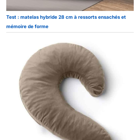
Test : matelas hybride 28 cm à ressorts ensachés et
mémoire de forme