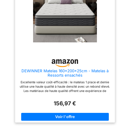
respirant assure une bonne
long de la nuit. Confort
reposantes Fraîcheur
circulation de l’air, offre un
ergonomique à 7 zones : notre
et confort continus :
toucher frais et léger, et se retire
matelas 160x200 est composé
facilement pour un lavage en
de 10 couches de mousse haute
la mousse confort
machine. Votre matelas reste
densité et de ressorts
respirante et
propre et frais au quotidien
ensachés. Il assure une
Livraison pratique : Livré
répartition uniforme de votre
respirante assure que
enroulé et compressé, ce
poids de la tête aux pieds.
le matelas est
matelas 2 personnes est
Bénéficiez d'un alignement
toujours sec et frais,
pratique à transporter. Après
parfait de la colonne vertébrale,
déballage, laissez-le reposer
que vous dormiez sur le dos,
les fibres
72 heures pour qu’il reprenne
sur le côté ou sur le ventre. Ce
climaltérantes
sa forme Essai de 30 nuits :
matelas à fermeté moyenne
Chaque personne ayant ses
garantit une expérience de
améliorent la
propres habitudes de sommeil,
sommeil sur mesure pour un
ventilation et la
nous vous conseillons de
confort ultime. MATÉRIAUX
respirabilité, tandis
DEWINNER Matelas 160x200x25cm - Matelas à
garder votre matelas au moins 2
SÛRS ET FIABLES – Fabriqué à
Ressorts ensachés
semaines pour vous adapter.
partir de matériaux certifiés
que la structure à
Vous bénéficiez 30 nuits
CertiPUR-US et OEKO-TEX
Excellente valeur coût-efficacité : le matelas 1 place et demie
ressorts ensachés
d’essai pour vérifier s’il répond
STANDARD 100, ce matelas
utilise une haute qualité à haute densité avec un rebond élevé.
à vos besoins
répond à des normes de
favorise efficacement
Les matériaux de haute qualité offrent une expérience de
sécurité strictes en matière de
la circulation de l'air,
sommeil parfaite Améliore la qualité du sommeil : les matelas à
durabilité, de performances et
ressorts ensachés Dewinner sont équipés de ressorts
améliorant encore le
de composition des matériaux.
156,97 €
ensachés ; chaque ressort fonctionne de manière indépendante
Le tissu de surface respirant et
confort et le sec.
pour isoler efficacement les interférences du mouvement et
la couche de mousse ondulée
réduire le bruit lorsque vous tournez tout en offrant un soutien
Créez un
contribuent à améliorer la
scientifique. Gr ce à la mousse douce et confortable, vous
circulation de l'air et la gestion
environnement de
pourrez profiter d'une sensation de luxe comme si vous étiez
de l'humidité, créant ainsi un
repos frais et sûr
dans les nuages Soutien parfait : un matelas de texture
environnement de sommeil plus