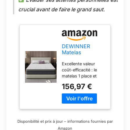
crucial avant de faire le grand saut.
DEWINNER
Matelas
160x200x25cm -
Excellente valeur
Matelas à
coût-efficacité : le
Ressorts
matelas 1 place et
ensachés
demie utilise une
156,97 €
haute qualité à haute
densité avec un
rebond élevé. Les
matériaux de haute
qualité offrent une
expérience de
Disponibilité et prix à jour – informations fournies par
sommeil parfaite
Amazon