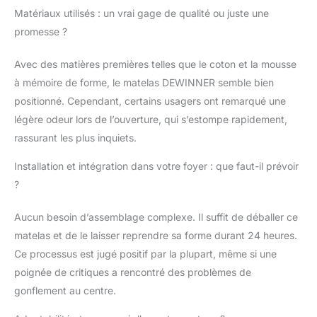
un soutien scientifique.
Matériaux utilisés : un vrai gage de qualité ou juste une
Gr ce à la mousse
promesse ?
douce et confortable,
vous pourrez profiter
Avec des matières premières telles que le coton et la mousse
d'une sensation de
luxe comme si vous
à mémoire de forme, le matelas DEWINNER semble bien
étiez dans les nuages
positionné. Cependant, certains usagers ont remarqué une
Soutien parfait : un
légère odeur lors de l’ouverture, qui s’estompe rapidement,
matelas de texture
rassurant les plus inquiets.
modérée offre un
soutien solide. Conçu
Installation et intégration dans votre foyer : que faut-il prévoir
de façon ergonomique
?
pour soulager le stress
physique. Les 7 zones
de soutien
Aucun besoin d’assemblage complexe. Il suffit de déballer ce
différenciées de ce
matelas et de le laisser reprendre sa forme durant 24 heures.
matelas vous offriront
Ce processus est jugé positif par la plupart, même si une
des nuits longues et
poignée de critiques a rencontré des problèmes de
reposantes Fraîcheur
et confort continus : la
gonflement au centre.
mousse confort