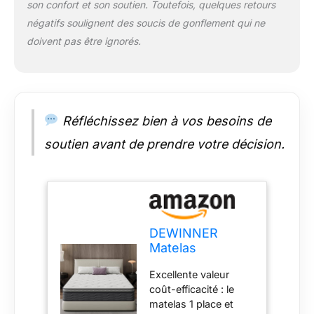
son confort et son soutien. Toutefois, quelques retours
Soutien parfait : un
négatifs soulignent des soucis de gonflement qui ne
matelas de texture
modérée offre un
doivent pas être ignorés.
soutien solide.
Conçu de façon
ergonomique pour
soulager le stress
physique. Les 7
Réfléchissez bien à vos besoins de
zones de soutien
soutien avant de prendre votre décision.
différenciées de ce
matelas vous
offriront des nuits
longues et
reposantes Fraîcheur
et confort continus :
DEWINNER
la mousse confort
Matelas
respirante et
160x200x25cm -
respirante assure que
Excellente valeur
Matelas à
le matelas est
coût-efficacité : le
Ressorts
toujours sec et frais,
matelas 1 place et
ensachés
les fibres