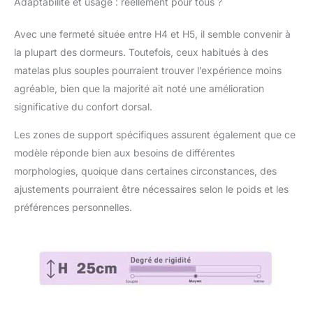
respirante et respirante
Adaptabilité et usage : réellement pour tous ?
assure que le matelas
est toujours sec et
Avec une fermeté située entre H4 et H5, il semble convenir à
frais, les fibres
la plupart des dormeurs. Toutefois, ceux habitués à des
climaltérantes
matelas plus souples pourraient trouver l’expérience moins
améliorent la ventilation
agréable, bien que la majorité ait noté une amélioration
et la respirabilité, tandis
que la structure à
significative du confort dorsal.
ressorts ensachés
favorise efficacement la
Les zones de support spécifiques assurent également que ce
circulation de l'air,
modèle réponde bien aux besoins de différentes
améliorant encore le
morphologies, quoique dans certaines circonstances, des
confort et le sec. Créez
ajustements pourraient être nécessaires selon le poids et les
un environnement de
repos frais et sûr pour
préférences personnelles.
profiter d'une
expérience de sommeil
confortable sans la
chaleur étouffante
Emballage à vide : tous
nos matelas sont
enroulés et mis sous