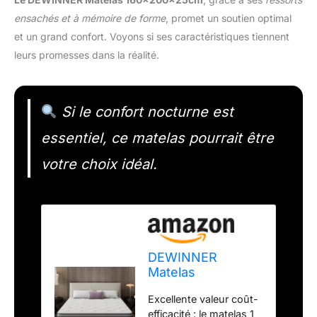
ensachés et à mémoire de forme
, promet un soutien optimal
et un grand confort. Voyons si ses caractéristiques tiennent
leurs promesses dans la réalité.
Si le confort nocturne est
essentiel, ce matelas pourrait être
votre choix idéal.
DEWINNER
Matelas
160x200x25cm -
Excellente valeur coût-
Matelas à
efficacité : le matelas 1
Ressorts