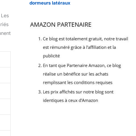
dormeurs latéraux
 Les
riés
nnent