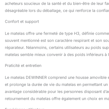
utilisation bilatér
acheteurs soucieux de la santé et du bien-être de leur fa
laissé reposer env
désagréable lors du déballage, ce qui renforce la confianc
maximale (18 cm d
optimal.
Confort et support
Le matelas offre une fermeté de type H3, définie comme f
souvent mentionné est son caractère respirant et son so
réparateur. Néanmoins, certains utilisateurs au poids sup
matelas semble mieux convenir à des poids inférieurs à 
Praticité et entretien
Le matelas DEWINNER comprend une housse amovible et la
et prolonge la durée de vie du matelas en permettant un n
avantage considérable pour les personnes disposant d’a
retournement du matelas offre également un choix en ma