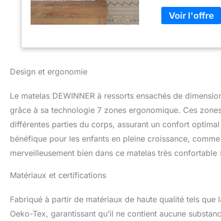
le ventre. Les bo
durabilité. Housse
doux pour la peau,
permettant au mate
l'humidité. La co
ce qui le rend plu
température d'eau
Design et ergonomie
supérieure pour u
technologie 7 zo
Le matelas DEWINNER à ressorts ensachés de dimension
morphologie. Le s
hanches et la colo
grâce à sa technologie 7 zones ergonomique. Ces zones
dorment sur le côt
différentes parties du corps, assurant un confort optimal
les matelas à res
bénéfique pour les enfants en pleine croissance, comme 
OEKO-TEX 100 (1
a été testé pour l
merveilleusement bien dans ce matelas très confortable 
catégorie 1 (norme
les bébés, offre 
Matériaux et certifications
écologique. Matér
qualité et des ma
Fabriqué à partir de matériaux de haute qualité tels que 
qui offrent une me
les plis et la for
Oeko-Tex, garantissant qu’il ne contient aucune substance