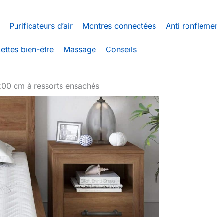
Purificateurs d’air
Montres connectées
Anti ronfleme
ettes bien-être
Massage
Conseils
200 cm à ressorts ensachés