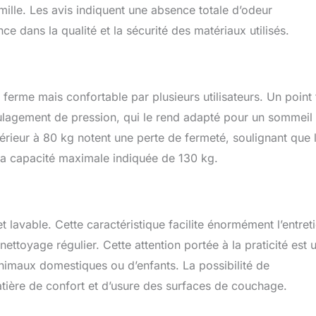
ale. Conseils pratiques : Après le déballage, le matelas doit être
mille. Les avis indiquent une absence totale d’odeur
iron 24 heures pour se dilater complètement et atteindre sa taille
e dans la qualité et la sécurité des matériaux utilisés.
e hauteur). Cela garantit un confort maximal et un soutien
erme mais confortable par plusieurs utilisateurs. Un point 
ulagement de pression, qui le rend adapté pour un sommeil
érieur à 80 kg notent une perte de fermeté, soulignant que 
la capacité maximale indiquée de 130 kg.
vable. Cette caractéristique facilite énormément l’entret
ettoyage régulier. Cette attention portée à la praticité est 
nimaux domestiques ou d’enfants. La possibilité de
tière de confort et d’usure des surfaces de couchage.