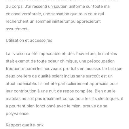
Certification CE
–
du corps. J’ai ressenti un soutien uniforme sur toute ma
Certifié OEKO-TEX
colonne vertébrale, une sensation que tous ceux qui
Standard 100 Classe 1 et
ISO 9001. Nos produits
recherchent un sommeil ininterrompu apprécieront
sont garantis sans
assurément.
substances nocives pour
la santé et
Utilisation et accessoires
l'environnement, avec
une attention particulière
La livraison a été impeccable et, dès l’ouverture, le matelas
portée à la sécurité des
était exempt de toute odeur chimique, une préoccupation
enfants.
Surmatelas
fréquente parmi les nouveaux produits en mousse. Le fait que
Indéformable et Auto-
Modelante grâce à un
deux oreillers de qualité soient inclus sans surcoût est un
traitement spécial de la
atout indéniable. Ils ont été particulièrement appréciés pour
Mousse à Mémoire de
leur contribution à une nuit de repos complète. Bien que le
forme, garantissant un
matelas ne soit pas idéalment conçu pour les lits électriques, il
équilibre parfait entre
confort et soutien du
a pourtant bien fonctionné avec le mien, preuve de sa
corps. La Mousse à
polyvalence.
Mémoire de forme
s'adapte parfaitement à
Rapport qualité-prix