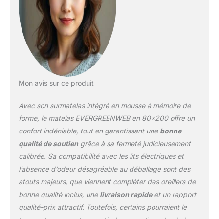
sommier ou de lit.
Housse blanche, Oreiller
cervical en Mousse à
Mémoire de Forme
GRATUIT
d'une
valeur de 30€!- Modèle
BIG FASHION MEMORY
Matelas 25 cm de
Mon avis sur ce produit
hauteur avec Double
face en Mousse à
Avec son surmatelas intégré en mousse à mémoire de
Mémoire de Forme et
Mousse d’Eau
forme, le matelas EVERGREENWEB en 80×200 offre un
Orthopédique.
confort indéniable, tout en garantissant une
bonne
Certification CE
–
qualité de soutien
grâce à sa fermeté judicieusement
Certifié OEKO-TEX
calibrée. Sa compatibilité avec les lits électriques et
Standard 100 Classe 1 et
ISO 9001. Nos produits
l’absence d’odeur désagréable au déballage sont des
sont garantis sans
atouts majeurs, que viennent compléter des oreillers de
substances nocives pour
bonne qualité inclus, une
livraison rapide
et un rapport
la santé et
qualité-prix attractif. Toutefois, certains pourraient le
l'environnement, avec