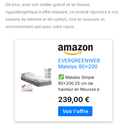
De plus, avec son oreiller gratuit et sa housse
hypoallergénique à effet massant, ce produit répondra à vos
besoins de détente et de confort, tout en assurant un
environnement sain pour votre repos.
EVERGREENWEB
Matelas 80x200
avec Surmatelas
Matelas Simple
intégré en Mousse
80x200 25 cm de
à Mémoire de
hauteur en Mousse à
Forme 7 Zones
Mémoire de Forme avec
Ergonomique, 25
239,00 €
Surmatelas à fermeté
cm de hauteur +
Moyenne. Propriétés
Oreiller GRATUIT,
orthopédiques Auto-
Housse Blanc
modelantes avec 7
Rembourré à Effet
zones de confort
Massant Tissu