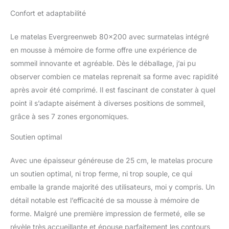
différenciées et un effet
Hypoallergénique
Confort et adaptabilité
massant unique. Cette
innovation permet un
Le matelas Evergreenweb 80×200 avec surmatelas intégré
alignement parfait de la
en mousse à mémoire de forme offre une expérience de
colonne vertébrale et un
soutien personnalisé à
sommeil innovante et agréable. Dès le déballage, j’ai pu
chaque partie du corps.
observer combien ce matelas reprenait sa forme avec rapidité
Idéal pour tout type de
après avoir été comprimé. Il est fascinant de constater à quel
sommier ou de lit.
point il s’adapte aisément à diverses positions de sommeil,
Housse blanche, Oreiller
cervical en Mousse à
grâce à ses 7 zones ergonomiques.
Mémoire de Forme
GRATUIT
d'une
Soutien optimal
valeur de 30€!- Modèle
BIG FASHION MEMORY
Avec une épaisseur généreuse de 25 cm, le matelas procure
Matelas 25 cm de
un soutien optimal, ni trop ferme, ni trop souple, ce qui
hauteur avec Double
emballe la grande majorité des utilisateurs, moi y compris. Un
face en Mousse à
détail notable est l’efficacité de sa mousse à mémoire de
Mémoire de Forme et
Mousse d’Eau
forme. Malgré une première impression de fermeté, elle se
Orthopédique.
révèle très accueillante et épouse parfaitement les contours