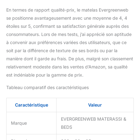
la colonne vertébrale -
idéal contre les douleurs
En termes de rapport qualité-prix, le matelas Evergreenweb
cervicales et les maux de
se positionne avantageusement avec une moyenne de 4, 4
dos.
Housse offre un
étoiles sur 5, confirmant sa satisfaction générale auprès des
Effet Massant, avec une
Enveloppe Respirante,
consommateurs. Lors de mes tests, j’ai apprécié son aptitude
Hypoallergénique et
à convenir aux préférences variées des utilisateurs, que ce
Anti-Acariens. Matelas
soit par la différence de texture de ses bords ou par la
équipé de 4 poignées
manière dont il garde au frais. De plus, malgré son classement
latérales pour faciliter le
déplacement. Matelas
relativement modeste dans les ventes d’Amazon, sa qualité
Orthopédique à 7 zones
est indéniable pour la gamme de prix.
de confort différenciées,
adapté à un poids
Tableau comparatif des caractéristiques
jusqu'à 130 kg par
personne, Fermeté
Caractéristique
Valeur
Moyenne.
100%
Fabriqué en Italie.
Matelas expédié et livré
EVERGREENWEB MATERASSI &
Marque
roulé et emballé sous
BEDS
vide dans un élégant
coffret, Facile à