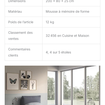
Dimensions
200 x 80 x 25 cm
transporter. Une fois
déballé, le matelas
Matériau
Mousse à mémoire de forme
reprendra sa forme
initiale en 72 heures.
Poids de l’article
12 kg
Garantie 2 ans
EVERGREENWEB
Classement des
MATERASSI & BEDS
32 456 en Cuisine et Maison
ventes
Commentaires
4, 4 sur 5 étoiles
clients