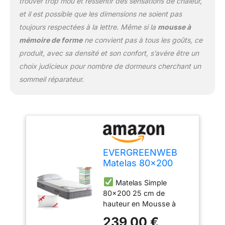
une attention particulière
trouver trop mou et ressentir des sensations de chaleur,
portée à la sécurité des
et il est possible que les dimensions ne soient pas
enfants.
Surmatelas
toujours respectées à la lettre. Même si la
mousse à
Indéformable et Auto-
mémoire de forme
ne convient pas à tous les goûts, ce
Modelante grâce à un
produit, avec sa densité et son confort, s’avère être un
traitement spécial de la
Mousse à Mémoire de
choix judicieux pour nombre de dormeurs cherchant un
forme, garantissant un
sommeil réparateur.
équilibre parfait entre
confort et soutien du
corps. La Mousse à
Mémoire de forme
s'adapte parfaitement à
la colonne vertébrale -
idéal contre les douleurs
EVERGREENWEB
cervicales et les maux de
Matelas 80x200
dos.
Housse offre un
avec Surmatelas
Effet Massant, avec une
Matelas Simple
intégré en Mousse
Enveloppe Respirante,
80x200 25 cm de
à Mémoire de
Hypoallergénique et
hauteur en Mousse à
Forme 7 Zones
Anti-Acariens. Matelas
Mémoire de Forme avec
Ergonomique, 25
239,00 €
équipé de 4 poignées
Surmatelas à fermeté