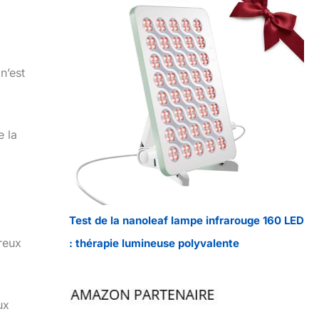
n’est
e la
Test de la nanoleaf lampe infrarouge 160 LED
reux
: thérapie lumineuse polyvalente
ux