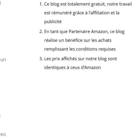
i
 un
l
reo