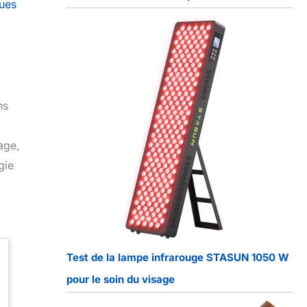
ues
ns
age,
gie
Test de la lampe infrarouge STASUN 1050 W
pour le soin du visage