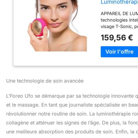
Luminothérap
Cryothérapie,
APPAREIL DE LUM
Des Soins De 
technologies intel
visage T-Sonic,
masque beauté ant
159,56 €
visage T-Sonic po
UFO. APPAREIL LE
conçue pour cibler
soins de la pea
CONCENTRÉ Les ro
formules premium,
masques actifs U
Une technologie de soin avancée
préprogrammées p
selon vos préfére
L’Foreo Ufo se démarque par sa technologie innovante qu
et le massage. En tant que journaliste spécialisée en beau
révolutionner notre routine de soin. La luminothérapie ro
collagène et atténuer les signes de l’âge. De plus, la fo
une meilleure absorption des produits de soin. Enfin, la 