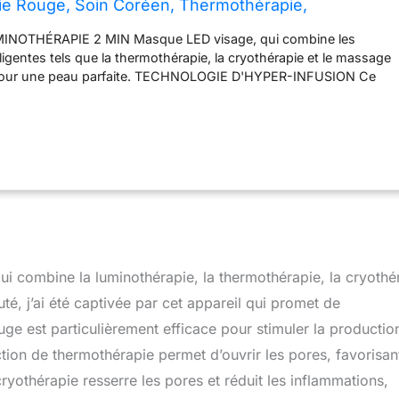
ie Rouge, Soin Coréen, Thermothérapie,
 Massage Visage, Hydratant, Absorption Supérieure
INOTHÉRAPIE 2 MIN Masque LED visage, qui combine les
La Peau, Fuchsia
ligentes tels que la thermothérapie, la cryothérapie et le massage
 pour une peau parfaite. TECHNOLOGIE D'HYPER-INFUSION Ce
i-âge fusionne la thermothérapie, la cryothérapie et le massage
ur améliorer l'absorption du masque soin hydratation activé par
D POUR LES SOINS DU VISAGE La thérapie par lumière LED est
 les besoins de la peau, améliorer et obtenir des résultats de
u de niveau professionnel SOIN VISAGE PREMIUM PROPRE ET
utines de masques de luminothérapie s'associent à des
 naturelles et cliniquement prouvées. Compatible avec les
FO. SOINS PERSONNALISABLES Utilisez les routines
our compléter chaque masque coréen ou personnalisez les
nces et enregistrez les paramètres pour une utilisation manuelle.
i combine la luminothérapie, la thermothérapie, la cryothé
té, j’ai été captivée par cet appareil qui promet de
uge est particulièrement efficace pour stimuler la productio
nction de thermothérapie permet d’ouvrir les pores, favorisan
cryothérapie resserre les pores et réduit les inflammations,