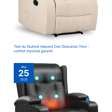
un coup d'œil, ce qui vous
permet de changer les
programmes de massage d'un
léger toucher des doigts :
confort instantané à portée de
main. [Services professionnels]
: nous avons conçu cet élégant
fauteuil de massage, avec des
lignes épurées et une palette de
couleurs minimaliste, pour
s'assurer qu'il s'intègre
parfaitement dans la décoration
Test du fauteuil relaxant Don Descanso Trevi :
de votre maison. En outre, nous
confort maximal garanti
avons une équipe de service
client dédiée. Votre satisfaction
est notre plus grande
motivation.
Mai
25
2025