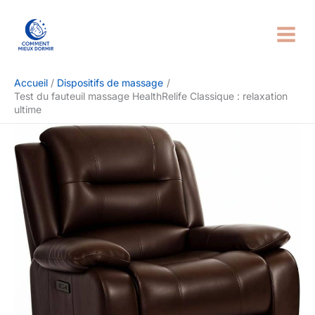
Aller
Rechercher
au
contenu
Accueil
Dispositifs de massage
Test du fauteuil massage HealthRelife Classique : relaxation
ultime