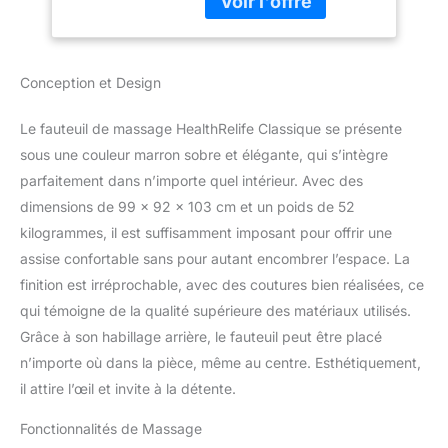
ce fauteuil se transforme
Touche, Marron
en une position allongée
confortable. Détendez-
vous et plongez dans un
Conception et Design
monde de calme et de
relaxation, tandis que le
stress quotidien
Le fauteuil de massage HealthRelife Classique se présente
s'évapore tout
sous une couleur marron sobre et élégante, qui s’intègre
simplement. 【Massage
parfaitement dans n’importe quel intérieur. Avec des
du dos sans vibrations】
dimensions de 99 x 92 x 103 cm et un poids de 52
Profitez d'un massage
du dos apaisant sans
kilogrammes, il est suffisamment imposant pour offrir une
vibrations gênantes.
assise confortable sans pour autant encombrer l’espace. La
Notre technologie de
finition est irréprochable, avec des coutures bien réalisées, ce
massage avancée cible
qui témoigne de la qualité supérieure des matériaux utilisés.
précisément les points
de pression pour
Grâce à son habillage arrière, le fauteuil peut être placé
soulager les tensions et
n’importe où dans la pièce, même au centre. Esthétiquement,
détendre les muscles.
il attire l’œil et invite à la détente.
Vivez une sensation de
bien-être qui vous aide à
Fonctionnalités de Massage
oublier le stress de la