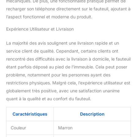
mécaniques. De plus, une fonctionnalité pratique permet de
du massage, sans avoir
à attendre d'autres
recharger son téléphone directement sur le fauteuil, ajoutant à
livraisons. 【Dossier
l’aspect fonctionnel et moderne du produit.
pliable avec fonction de
massage réglable】
Expérience Utilisateur et Livraison
Ouvrez le dossier pour
vivre une expérience de
La majorité des avis soulignent une livraison rapide et un
massage plus intense. La
service client de qualité. Cependant, certains clients ont
direction des têtes de
rencontré des difficultés avec la livraison à domicile, le fauteuil
massage est également
réglable, vous
étant parfois déposé au pied de l’immeuble. Cela peut poser
permettant de choisir
problème, notamment pour les personnes ayant des
entre un massage dans
restrictions physiques. Malgré cela, l’expérience utilisateur est
le sens des aiguilles
globalement très positive, avec une satisfaction unanime
d'une montre ou dans le
sens inverse des aiguilles
quant à la qualité et au confort du fauteuil.
d'une montre.
Caractéristiques
Description
Couleur
Marron