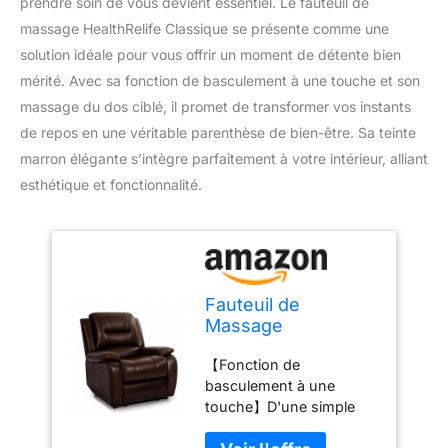
prendre soin de vous devient essentiel. Le fauteuil de
massage HealthRelife Classique se présente comme une
solution idéale pour vous offrir un moment de détente bien
mérité. Avec sa fonction de basculement à une touche et son
massage du dos ciblé, il promet de transformer vos instants
de repos en une véritable parenthèse de bien-être. Sa teinte
marron élégante s’intègre parfaitement à votre intérieur, alliant
esthétique et fonctionnalité.
Fauteuil de
Massage
HealthRelife
【Fonction de
Classique avec
basculement à une
Massage du Dos,
touche】D'une simple
Fonction de
pression sur un bouton,
Basculement à une