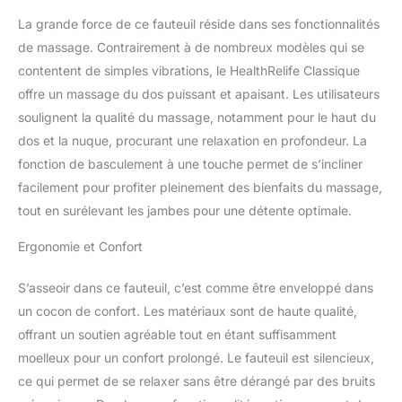
journée. 【Design et
La grande force de ce fauteuil réside dans ses fonctionnalités
matériaux de haute
de massage. Contrairement à de nombreux modèles qui se
qualité】Le fauteuil de
massage Healthrelife est
contentent de simples vibrations, le HealthRelife Classique
fabriqué à partir de
offre un massage du dos puissant et apaisant. Les utilisateurs
matériaux de haute
soulignent la qualité du massage, notamment pour le haut du
qualité, garantissant
dos et la nuque, procurant une relaxation en profondeur. La
durabilité et confort
maximal. Son design
fonction de basculement à une touche permet de s’incliner
élégant s'intègre
facilement pour profiter pleinement des bienfaits du massage,
harmonieusement dans
tout en surélevant les jambes pour une détente optimale.
vos espaces de vie,
ajoutant une touche
Ergonomie et Confort
d'élégance. 【Tout dans
un seul colis】Plus
S’asseoir dans ce fauteuil, c’est comme être enveloppé dans
besoin d'attendre des
un cocon de confort. Les matériaux sont de haute qualité,
livraisons séparées. Il
vous suffit d'insérer le
offrant un soutien agréable tout en étant suffisamment
dossier dans la base, et
moelleux pour un confort prolongé. Le fauteuil est silencieux,
vous pourrez
ce qui permet de se relaxer sans être dérangé par des bruits
immédiatement profiter