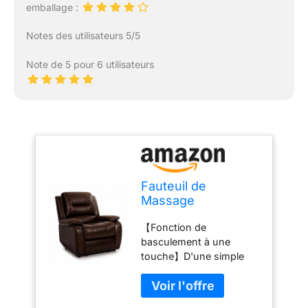
emballage :
Notes des utilisateurs 5/5
Note de 5 pour 6 utilisateurs
Fauteuil de
Massage
HealthRelife
【Fonction de
Classique avec
basculement à une
Massage du Dos,
touche】D'une simple
Fonction de
pression sur un bouton,
Basculement à une
ce fauteuil se transforme
Touche, Marron
en une position allongée