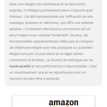
matériaux de haute
Avec son design très esthétique et sa fabrication
qualité】Le fauteuil de
soignée, il s’intègre parfaitement dans n’importe quel
massage Healthrelife est
fabriqué à partir de
intérieur. J’ai été impressionnée par l’efficacité de son
matériaux de haute
massage, puissant et silencieux, qui offre une détente
qualité, garantissant
absolue. L’inclinaison électrique à une touche est un
durabilité et confort
atout majeur pour s’ajuster facilement. De plus, les
maximal. Son design
élégant s'intègre
fonctionnalités supplémentaires telles que le chargeur
harmonieusement dans
de téléphone intégré sont très pratiques au quotidien.
vos espaces de vie,
Malgré son prix un peu élevé et un léger bémol
ajoutant une touche
concernant la livraison, ce fauteuil se distingue par sa
d'élégance. 【Tout dans
un seul colis】Plus
haute qualité
et ses performances irréprochables. C’est
besoin d'attendre des
un investissement que je ne regrette pas pour un
livraisons séparées. Il
moment de bien-être à domicile.
vous suffit d'insérer le
dossier dans la base, et
vous pourrez
immédiatement profiter
du massage, sans avoir
à attendre d'autres