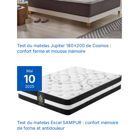
Test du matelas Jupiter 180×200 de Cosmos :
confort ferme et mousse mémoire
Mai
10
2025
Test du matelas Excel SAMPUR : confort mémoire
de forme et antidouleur