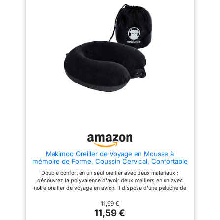
ou comme soutien
supplémentaire. Housse
respirante - Amovible et lavable
en machine - Housse en tricot
doux et agréable pour la peau
avec fermeture éclair - Facile à
enlever et pratique à nettoyer en
machine. Remarque après le
déballage : pour un meilleur
volume, le coussin après
l'ouverture est de 12 à 24
heures. Laisser aérer / déplier ;
dans un environnement
froid/humide pendant 24 à 48
heures.
Makimoo Oreiller de Voyage en Mousse à
mémoire de Forme, Coussin Cervical, Confortable
et léger, idéal pour Dormir dans l’Avion, la Voiture,
Double confort en un seul oreiller avec deux matériaux :
Le Train, Le Bus et à la Maison (Noir)
découvrez la polyvalence d'avoir deux oreillers en un avec
notre oreiller de voyage en avion. Il dispose d'une peluche de
renard argenté super douce et confortable d'un côté et d'une
soie glacée rafraîchissante et relaxante de l'autre. Cet oreiller
11,99 €
adaptable répond à tous vos besoins de confort lors de vos
11,59 €
déplacements. 5 boutons pression pour un soutien