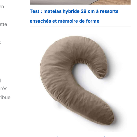
en
Test : matelas hybride 28 cm à ressorts
ensachés et mémoire de forme
ette
t
q
près
ribue