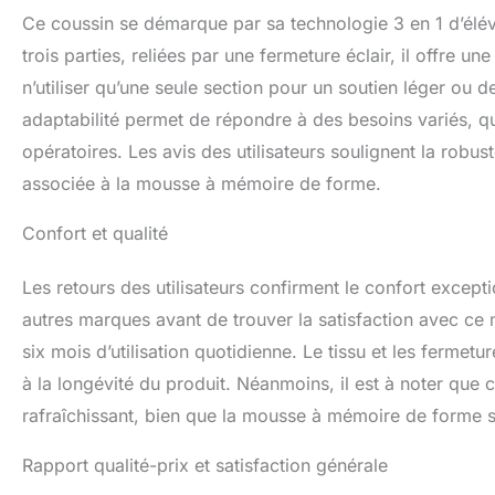
idéale à chaque fo
Ce coussin se démarque par sa technologie 3 en 1 d’élév
un seul oreiller 
trois parties, reliées par une fermeture éclair, il offre un
Confort de sommei
n’utiliser qu’une seule section pour un soutien léger ou 
d'angle, cet oreil
configuration qui
adaptabilité permet de répondre à des besoins variés, qu
autres oreillers.
opératoires. Les avis des utilisateurs soulignent la robu
des matériaux bo
matériaux de quali
associée à la mousse à mémoire de forme.
soient bien faits,
cadeau parfait po
Confort et qualité
attentionné, alors
regarder la télévi
Les retours des utilisateurs confirment le confort excep
excellent coussin
autres marques avant de trouver la satisfaction avec ce
des personnes q
six mois d’utilisation quotidienne. Le tissu et les fermet
à la longévité du produit. Néanmoins, il est à noter que c
rafraîchissant, bien que la mousse à mémoire de forme so
Rapport qualité-prix et satisfaction générale