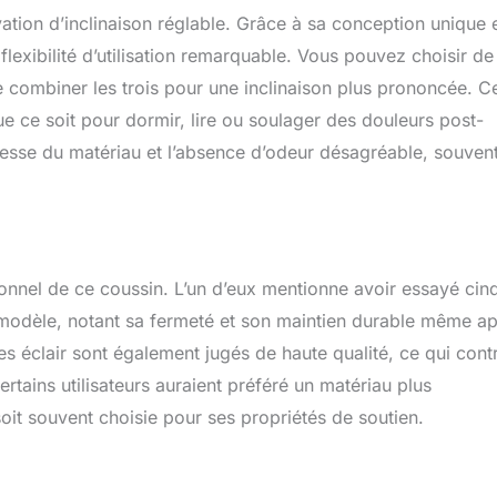
is. Utilisez l'un des deux oreillers, fermez la fermeture éclair en
ation d’inclinaison réglable. Grâce à sa conception unique 
compensé, ou placez-le sous votre matelas si vous le souhaitez.
e flexibilité d’utilisation remarquable. Vous pouvez choisir de
l maximal : avec différentes configurations de hauteur et
de combiner les trois pour une inclinaison plus prononcée. C
ler triangulaire 3 en 1 offre un confort optimal. Trouvez la bonne
 détend le plus votre corps. Pas d'odeur chimique comme les
e ce soit pour dormir, lire ou soulager des douleurs post-
 Ne gaspillez pas d'argent sur un coussin compensé fabriqué avec
stesse du matériau et l’absence d’odeur désagréable, souven
n marché imbibés de produits chimiques et d'odeurs. Seuls des
té supérieure sont utilisés pour fabriquer nos oreillers afin qu'ils
 valent votre argent et n'arrivent pas avec une mauvaise odeur. Le
ur vos proches. Si vous êtes à la recherche d'un cadeau
 vous allez adorer l'oreiller thérapeutique parfait pour s'asseoir et
sion ou dormir sur le côté ou sur le dos et constitue également un
tionnel de ce coussin. L’un d’eux mentionne avoir essayé cin
 de positionnement pour les couples. Cadeau qui change la vie
 modèle, notant sa fermeté et son maintien durable même a
ue vous aimez
ures éclair sont également jugés de haute qualité, ce qui cont
ertains utilisateurs auraient préféré un matériau plus
it souvent choisie pour ses propriétés de soutien.