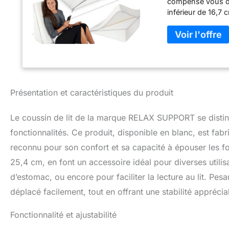
compensé vous offr
inférieur de 16,7
coussin de dossier
compensés avec dif
inférieur 15°) qu
angle de soutien l
offrez l'autre moi
reflux acide, les 
brûlures d'estomac
Présentation et caractéristiques du produit
fabriqué à partir
meilleurs fabrica
Le coussin de lit de la marque RELAX SUPPORT se distin
également livré a
est également amo
fonctionnalités. Ce produit, disponible en blanc, est fa
compensé pour do
reconnu pour son confort et sa capacité à épouser les 
qui n'est ni trop 
25,4 cm, en font un accessoire idéal pour diverses utilisa
juste la bonne fe
satisfaction du cl
d’estomac, ou encore pour faciliter la lecture au lit. Pes
des problèmes av
déplacé facilement, tout en offrant une stabilité apprécia
répondrons imméd
coussin pour aide
Fonctionnalité et ajustabilité
d'autres condition
femmes enceintes.