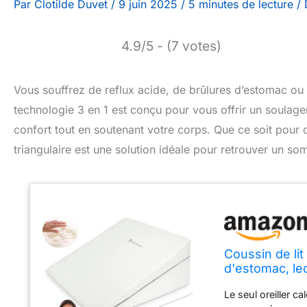
Par
Clotilde Duvet
/
9 juin 2025
/
5 minutes de lecture
/
4.9/5 - (7 votes)
Vous souffrez de reflux acide, de brûlures d’estomac ou d
technologie 3 en 1 est conçu pour vous offrir un soulagem
confort tout en soutenant votre corps. Que ce soit pour d
triangulaire est une solution idéale pour retrouver un som
Coussin de lit
d'estomac, le
d'élévation d'
Le seul oreiller c
pour dormir e