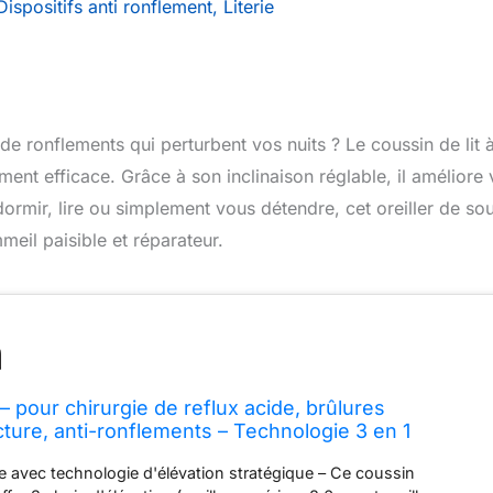
Dispositifs anti ronflement
,
Literie
e ronflements qui perturbent vos nuits ? Le coussin de lit 
ent efficace. Grâce à son inclinaison réglable, il améliore 
ormir, lire ou simplement vous détendre, cet oreiller de sou
meil paisible et réparateur.
 – pour chirurgie de reflux acide, brûlures
cture, anti-ronflements – Technologie 3 en 1
inclinaison réglable – Oreiller de soutien triangulaire
ale avec technologie d'élévation stratégique – Ce coussin
t