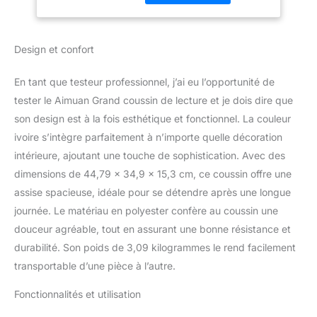
rembourré de coton PP
ronflement, ivoire,
de qualité supérieure
taille L
sans aucune odeur,
Design et confort
doux au toucher pour un
confort et un plaisir
infinis. Lorsque vous
En tant que testeur professionnel, j’ai eu l’opportunité de
vous blottissez avec ce
tester le Aimuan Grand coussin de lecture et je dois dire que
grand oreiller, vous
son design est à la fois esthétique et fonctionnel. La couleur
sentirez un nuage de
ivoire s’intègre parfaitement à n’importe quelle décoration
rêve qui épouse votre
corps dans une peluche
intérieure, ajoutant une touche de sophistication. Avec des
souple et moelleuse
dimensions de 44,79 x 34,9 x 15,3 cm, ce coussin offre une
Excellent pour : ce
assise spacieuse, idéale pour se détendre après une longue
coussin de lecture avec
journée. Le matériau en polyester confère au coussin une
bras mesure 50 cm de
haut et soutiendra et
douceur agréable, tout en assurant une bonne résistance et
bercera votre corps, lire
durabilité. Son poids de 3,09 kilogrammes le rend facilement
au lit, se blottir sur le
transportable d’une pièce à l’autre.
canapé, dormir debout
pour la congestion
Fonctionnalités et utilisation
nasale ou le reflux acide