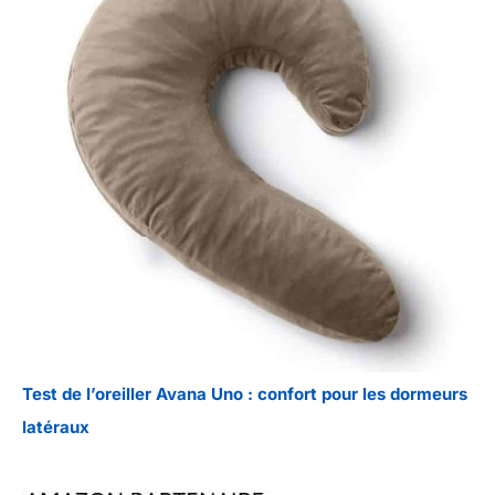
Test de l’oreiller Avana Uno : confort pour les dormeurs
latéraux