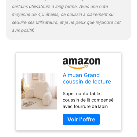
de contact avec la saleté,
certains utilisateurs à long terme. Avec une note
il suffit de le nettoyer
moyenne de 4,5 étoiles, ce coussin a clairement su
avec un chiffon humide
et un détergent pour
séduire ses utilisateurs, et je ne peux que rejoindre cet
garder votre oreiller
avis positif.
propre et neuf. Ce
coussin de lecture est
emballé sous vide pour
plus de fraîcheur et doit
être laissé à s'étendre
pendant au moins 24 à
48 heures pour atteindre
Aimuan Grand
la taille standard.
coussin de lecture
cale pour adulte
Super confortable :
avec accoudoirs et
coussin de lit compensé
soutien dorsal pour
avec fourrure de lapin
s'asseoir dans le lit,
extrêmement confortable
coussin incliné,
à l'avant et à l'arrière,
coussin anti-
rembourré de coton PP
ronflement, ivoire,
de qualité supérieure
taille L