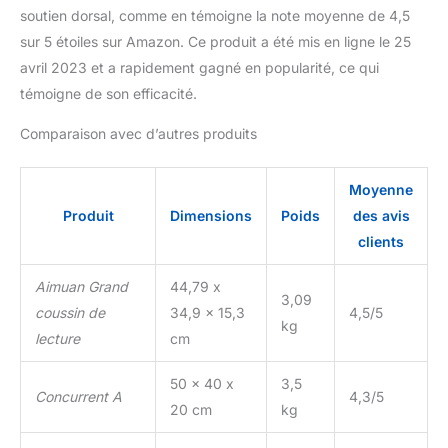
coussin de lecture est
soutien dorsal, comme en témoigne la note moyenne de 4,5
emballé sous vide pour
sur 5 étoiles sur Amazon. Ce produit a été mis en ligne le 25
plus de fraîcheur et doit
avril 2023 et a rapidement gagné en popularité, ce qui
être laissé à s'étendre
témoigne de son efficacité.
pendant au moins 24 à
48 heures pour atteindre
Comparaison avec d’autres produits
la taille standard.
Moyenne
Produit
Dimensions
Poids
des avis
clients
Aimuan Grand
44,79 x
3,09
coussin de
34,9 x 15,3
4,5/5
kg
lecture
cm
50 x 40 x
3,5
Concurrent A
4,3/5
20 cm
kg