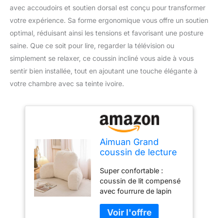
avec accoudoirs et soutien dorsal est conçu pour transformer
votre expérience. Sa forme ergonomique vous offre un soutien
optimal, réduisant ainsi les tensions et favorisant une posture
saine. Que ce soit pour lire, regarder la télévision ou
simplement se relaxer, ce coussin incliné vous aide à vous
sentir bien installée, tout en ajoutant une touche élégante à
votre chambre avec sa teinte ivoire.
Aimuan Grand
coussin de lecture
cale pour adulte
Super confortable :
avec accoudoirs et
coussin de lit compensé
soutien dorsal pour
avec fourrure de lapin
s'asseoir dans le lit,
extrêmement confortable
coussin incliné,
à l'avant et à l'arrière,
coussin anti-