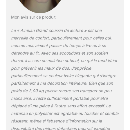
bercera votre corps, lire
au lit, se blottir sur le
canapé, dormir debout
Mon avis sur ce produit
pour la congestion
nasale ou le reflux acide
Le « Aimuan Grand coussin de lecture » est une
(brûlures d'estomac), le
merveille de confort, particulièrement pour celles qui,
bras et le dos de la jambe
comme moi, aiment passer du temps à lire ou à se
fonctionne également
détendre au lit. Avec ses accoudoirs et son soutien
pour tout type de repos
au lit. Polyvalent et
dorsal, il assure un maintien optimal, ce qui le rend idéal
portable : l'oreiller pour
pour prévenir les maux de dos. J’apprécie
mari a une poignée de
particulièrement sa couleur ivoire élégante qui s’intègre
transport pratique sur le
parfaitement à ma décoration intérieure. Bien que son
dessus pour la
portabilité, il rend votre
poids de 3,09 kg puisse rendre son transport un peu
hôtel plus confortable,
moins aisé, il reste suffisamment portable pour être
aussi, si vous avez un
déplacé d’une pièce à l’autre sans effort excessif. Le
coussin de dos
matériau en polyester est agréable au toucher et semble
confortable pour
regarder la télévision.
résistant, même si l’absence d’information sur la
Facile à nettoyer : en cas
disponibilité des pièces détachées pourrait inquiéter