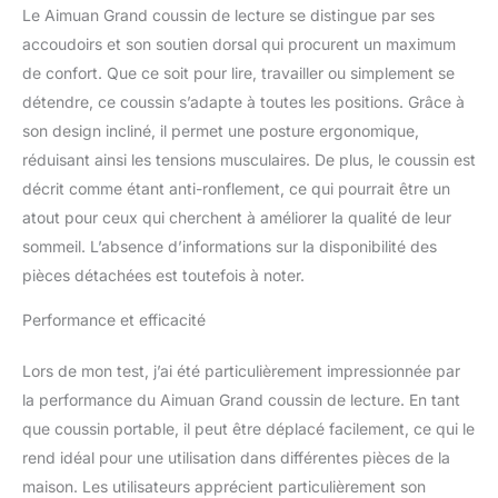
(brûlures d'estomac), le
Le Aimuan Grand coussin de lecture se distingue par ses
bras et le dos de la jambe
accoudoirs et son soutien dorsal qui procurent un maximum
fonctionne également
pour tout type de repos
de confort. Que ce soit pour lire, travailler ou simplement se
au lit. Polyvalent et
détendre, ce coussin s’adapte à toutes les positions. Grâce à
portable : l'oreiller pour
son design incliné, il permet une posture ergonomique,
mari a une poignée de
réduisant ainsi les tensions musculaires. De plus, le coussin est
transport pratique sur le
dessus pour la
décrit comme étant anti-ronflement, ce qui pourrait être un
portabilité, il rend votre
atout pour ceux qui cherchent à améliorer la qualité de leur
hôtel plus confortable,
sommeil. L’absence d’informations sur la disponibilité des
aussi, si vous avez un
pièces détachées est toutefois à noter.
coussin de dos
confortable pour
Performance et efficacité
regarder la télévision.
Facile à nettoyer : en cas
Lors de mon test, j’ai été particulièrement impressionnée par
de contact avec la saleté,
il suffit de le nettoyer
la performance du Aimuan Grand coussin de lecture. En tant
avec un chiffon humide
que coussin portable, il peut être déplacé facilement, ce qui le
et un détergent pour
rend idéal pour une utilisation dans différentes pièces de la
garder votre oreiller
maison. Les utilisateurs apprécient particulièrement son
propre et neuf. Ce