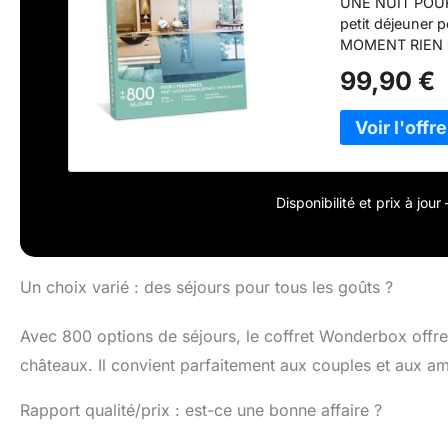
UNE NUIT POUR E
petit déjeuner 
MOMENT RIEN QU
réservent facil
99,90 €
PROFITER : Valab
de réserver qu
MILLE : Ce coffr
juste à chaque
française n°1 d
toute sérénité.
Disponibilité et prix à jou
Un choix varié : des séjours pour tous les goûts ?
Avec 800 options de séjours, le coffret Wonderbox offre 
châteaux. Il convient parfaitement aux couples et aux am
Rapport qualité/prix : est-ce une bonne affaire ?