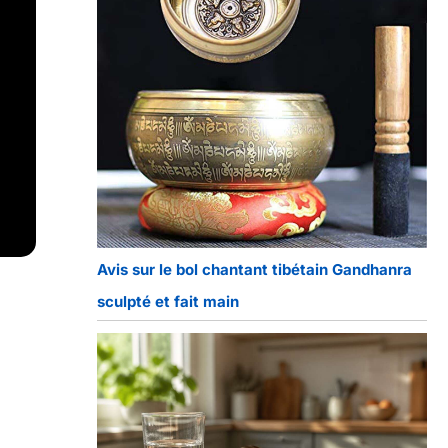
Avis sur le bol chantant tibétain Gandhanra
sculpté et fait main