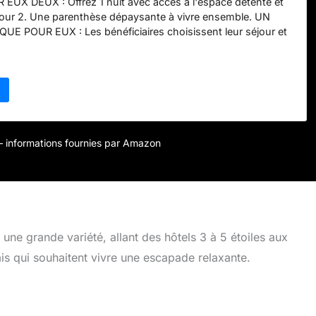
UX DEUX : Offrez 1 nuit avec accès à l'espace détente et
pour 2. Une parenthèse dépaysante à vivre ensemble. UN
E POUR EUX : Les bénéficiaires choisissent leur séjour et
ement. Tout est inclus, profitez ! DU TEMPS POUR EN
le 3 ans et 3 mois. Échange et prolongation illimités. Le luxe
and on veut, sans stress. LE CADEAU QUI TAPE DANS LE
et plaît à tous les coups. Anniversaire, mariage, fête… visez
 occasion ! LA CONFIANCE WONDERBOX : Entreprise
u coffret cadeau avec 93 % de clients conquis. Offrez en
r – informations fournies par Amazon
une grande variété, allant des hôtels 3 à 5 étoiles aux
is qui souhaitent vivre une escapade relaxante.