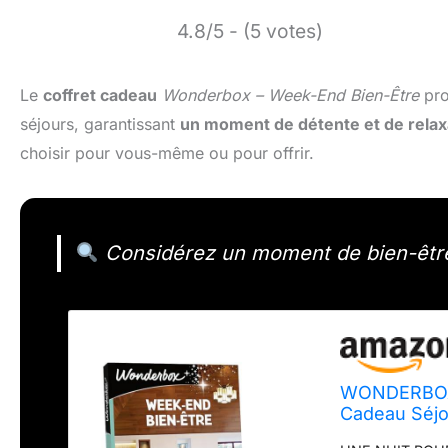
4.8/5 - (5 votes)
Le
coffret cadeau
Wonderbox – Week-End Bien-Être
pro
séjours, garantissant
un moment de détente et de relax
choisir pour vous-même ou pour offrir.
Considérez un moment de bien-être
WONDERBOX -
Cadeau Séjo