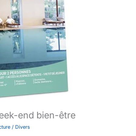
eek-end bien-être
cture
/
Divers