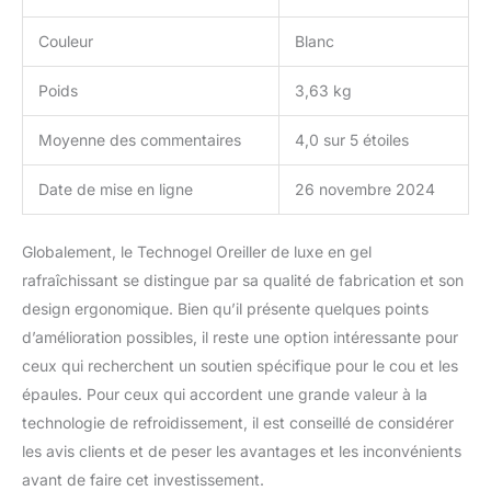
3D pour soulager les
douleurs : le coussin
Couleur
Blanc
rafraîchissant Technogel
VIVE soulage les
Poids
3,63 kg
douleurs en répartissant
uniformément la
Moyenne des commentaires
4,0 sur 5 étoiles
pression sur le cou et les
épaules. Design
Date de mise en ligne
26 novembre 2024
ergonomique qui
soutient le haut du
corps, réduisant
Globalement, le Technogel Oreiller de luxe en gel
l'inconfort et la raideur.
rafraîchissant se distingue par sa qualité de fabrication et son
Le contour innovant
design ergonomique. Bien qu’il présente quelques points
assure un bon soutien
de la tête, du cou, des
d’amélioration possibles, il reste une option intéressante pour
épaules et du dos,
ceux qui recherchent un soutien spécifique pour le cou et les
permettant des
épaules. Pour ceux qui accordent une grande valeur à la
changements de
technologie de refroidissement, il est conseillé de considérer
position confortables.
Avec un soutien aligné
les avis clients et de peser les avantages et les inconvénients
sur la colonne vertébrale,
avant de faire cet investissement.