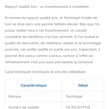
Oeko-Tex sans
Rapport qualité-prix : un investissement à considérer
substances nocives,
vous donnant la
En termes de rapport qualité-prix, le Technogel Oreiller de
tranquillité d'esprit
luxe se situe dans une gamme tarifaire élevée. Bien que l’on
pendant que vous
dormez. Matériaux de
puisse hésiter face à cet investissement, un conseil,
qualité supérieure et sûrs
considérer les bénéfices d’un bon sommeil. Si l’on évalue la
: la base de notre oreiller
qualité de fabrication, les matériaux utilisés et la technologie
rafraîchissant Technogel
avancée, cet oreiller justifie en partie son prix. Cependant, il
VIVE Contour dispose
d'une mousse à mémoire
pourrait être perçu comme coûteux, surtout si l’effet de
de forme certifiée
refroidissement n’est pas aussi perceptible qu’annoncé.
CertiPUR-US. La
conception de détection
Caractéristiques techniques et avis des utilisateurs
de température offre un
soutien du cou sur
Caractéristique
Détail
mesure, tandis que sa
fermeté assure un angle
Marque
Technogel
confortable et soulage la
pression pour votre tête.
Répartition de la pression
Numéro de modèle
TG-PIL1VC11US