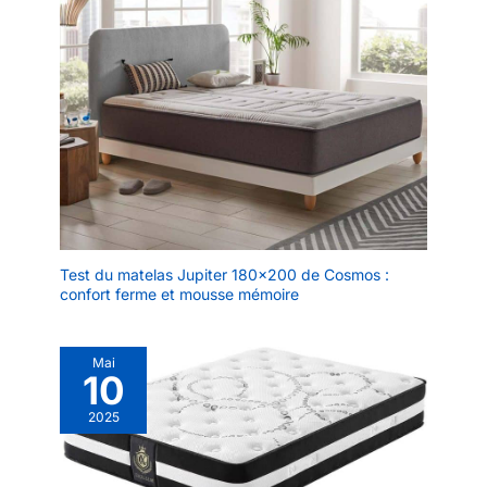
rafraîchi et prêt à saisir la
vous souhaitez laver la mousse
à mémoire de forme, nous vous
journée, sans douleur au
recommandons de le faire à la
cou. Fabriqué en Italie :
main. GARANTIE DE
SATISFACTION: Si vous n'êtes
vous pouvez être sûr
pas satisfait de notre produit ou
que votre oreiller
si vous avez des questions,
rafraîchissant Technogel
veuillez nous contacter. Votre
satisfaction est très importante
VIVE Contour a été
pour nous. Nous garantissons
fabriqué avec le plus
un remboursement à 100 % si
vous n'êtes pas satisfait du
grand soin et l'attention
produit.
à la qualité. Tous les
oreillers Technogel sont
fièrement fabriqués en
Test du matelas Jupiter 180×200 de Cosmos :
Italie dans notre usine de
confort ferme et mousse mémoire
fabrication moderne,
vous assurant que vous
recevez un oreiller de
Mai
10
qualité et de savoir-faire
exceptionnels.
2025