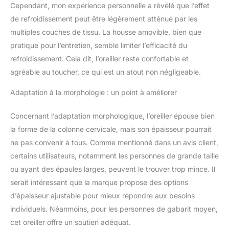
détente. La mousse à
Cependant, mon expérience personnelle a révélé que l’effet
mémoire de forme de
de refroidissement peut être légèrement atténué par les
l'oreiller est conçue pour
multiples couches de tissu. La housse amovible, bien que
s'adapter à votre
position de sommeil
pratique pour l’entretien, semble limiter l’efficacité du
unique, offrant un
refroidissement. Cela dit, l’oreiller reste confortable et
soutien personnalisé
agréable au toucher, ce qui est un atout non négligeable.
pour votre cou, vos
épaules, votre dos et
Adaptation à la morphologie : un point à améliorer
votre tête. Que vous
vous reposiez sur le côté
Concernant l’adaptation morphologique, l’oreiller épouse bien
ou sur le dos, cet oreiller
la forme de la colonne cervicale, mais son épaisseur pourrait
est « tout simplement
parfait » Gel médical de
ne pas convenir à tous. Comme mentionné dans un avis client,
haute qualité : le
certains utilisateurs, notamment les personnes de grande taille
matériau Technogel
ou ayant des épaules larges, peuvent le trouver trop mince. Il
utilisé sur le dessus de
serait intéressant que la marque propose des options
nos oreillers est de
qualité médicale et
d’épaisseur ajustable pour mieux répondre aux besoins
inodore, assurant votre
individuels. Néanmoins, pour les personnes de gabarit moyen,
sécurité et votre confort.
cet oreiller offre un soutien adéquat.
Il est également certifié