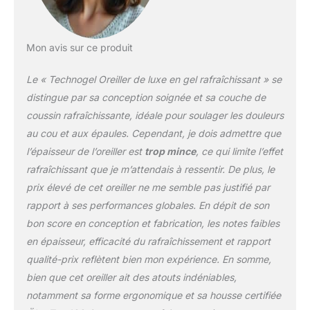
hauteurs de confort
personnalisées : conçu
pour différents
dormeurs, notre oreiller
Mon avis sur ce produit
dispose de 2 hauteurs
de contour différentes de
Le « Technogel Oreiller de luxe en gel rafraîchissant » se
chaque côté, de sorte
distingue par sa conception soignée et sa couche de
que vous pouvez choisir
coussin rafraîchissante, idéale pour soulager les douleurs
celui qui convient le
au cou et aux épaules. Cependant, je dois admettre que
mieux à votre posture de
détente. La mousse à
l’épaisseur de l’oreiller est
trop mince
, ce qui limite l’effet
mémoire de forme de
rafraîchissant que je m’attendais à ressentir. De plus, le
l'oreiller est conçue pour
prix élevé de cet oreiller ne me semble pas justifié par
s'adapter à votre
rapport à ses performances globales. En dépit de son
position de sommeil
unique, offrant un
bon score en conception et fabrication, les notes faibles
soutien personnalisé
en épaisseur, efficacité du rafraîchissement et rapport
pour votre cou, vos
qualité-prix reflètent bien mon expérience. En somme,
épaules, votre dos et
bien que cet oreiller ait des atouts indéniables,
votre tête. Que vous
vous reposiez sur le côté
notamment sa forme ergonomique et sa housse certifiée
ou sur le dos, cet oreiller