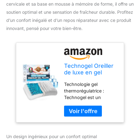
cervicale et sa base en mousse à mémoire de forme, il offre un
soutien optimal et une sensation de fraîcheur durable. Profitez
d’un confort inégalé et d’un repos réparateur avec ce produit
innovant, pensé pour votre bien-être.
Technogel Oreiller
de luxe en gel
rafraîchissant -
Technologie gel
Soulage les
thermorégulatrice :
douleurs au cou et
Technogel est un
aux épaules -
matériau gel breveté
Forme de la
incroyable qui évacue la
colonne cervicale -
chaleur de votre tête et
Quantité de gel
de votre cou. L'oreiller
supplémentaire -
rafraîchissant Technogel
Base en mousse à
Un design ingénieux pour un confort optimal
VIVE Contour est infusé
mémoire de forme -