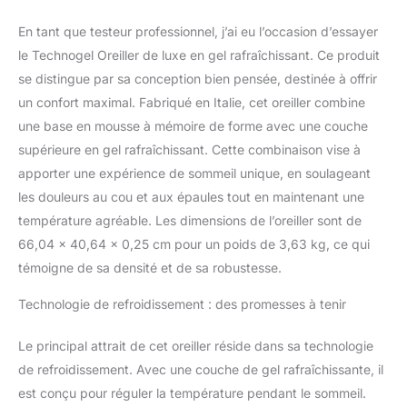
avec notre gel pour
fournir une expérience
En tant que testeur professionnel, j’ai eu l’occasion d’essayer
de sommeil fraîche et
le Technogel Oreiller de luxe en gel rafraîchissant. Ce produit
rafraîchissante. La
se distingue par sa conception bien pensée, destinée à offrir
technologie de mousse à
un confort maximal. Fabriqué en Italie, cet oreiller combine
mémoire de forme
ventilée de l'oreiller aide à
une base en mousse à mémoire de forme avec une couche
dissiper la chaleur
supérieure en gel rafraîchissant. Cette combinaison vise à
corporelle, ce qui en fait
apporter une expérience de sommeil unique, en soulageant
le choix parfait pour les
les douleurs au cou et aux épaules tout en maintenant une
dormeurs chauds. 2
hauteurs de confort
température agréable. Les dimensions de l’oreiller sont de
personnalisées : conçu
66,04 x 40,64 x 0,25 cm pour un poids de 3,63 kg, ce qui
pour différents
témoigne de sa densité et de sa robustesse.
dormeurs, notre oreiller
dispose de 2 hauteurs
Technologie de refroidissement : des promesses à tenir
de contour différentes de
chaque côté, de sorte
Le principal attrait de cet oreiller réside dans sa technologie
que vous pouvez choisir
de refroidissement. Avec une couche de gel rafraîchissante, il
celui qui convient le
mieux à votre posture de
est conçu pour réguler la température pendant le sommeil.