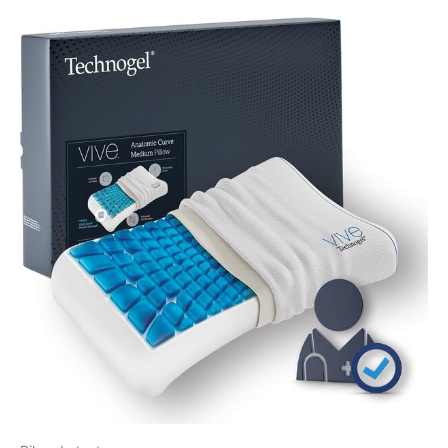
profitez d'un sommeil
réparateur, réveillez-vous
rafraîchi et prêt à saisir la
journée, sans douleur au
cou. Fabriqué en Italie :
vous pouvez être sûr
que votre oreiller
rafraîchissant Technogel
VIVE Contour a été
fabriqué avec le plus
grand soin et l'attention
à la qualité. Tous les
oreillers Technogel sont
fièrement fabriqués en
Italie dans notre usine de
fabrication moderne,
vous assurant que vous
recevez un oreiller de
qualité et de savoir-faire
exceptionnels.