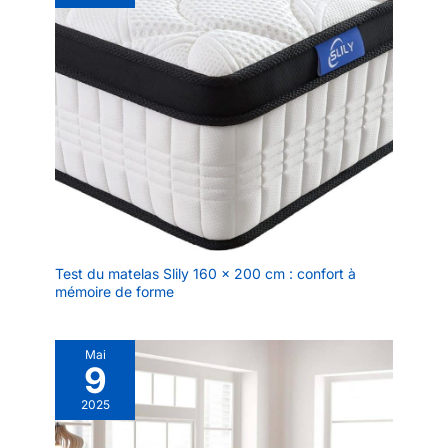
confortable à utiliser. Le pad est facile à utiliser - il suffit de le
vertébrale dans une position
rafraîchissant Technogel
placer dans le réfrigérateur pendant 2 à 3 heures et il restera
neutre, de sorte que vous
frais toute la nuit. Le pad est également facile à nettoyer, ce qui
VIVE soulage les
pouvez facilement prendre la
en fait un ajout pratique et pratique à votre routine de sommeil.
bonne position de sommeil.
douleurs en répartissant
Votre tête est plus ou moins en
uniformément la
ligne droite avec votre colonne
vertébrale. Cela réduit les
pression sur le cou et les
douleurs au cou et au dos et
épaules. Design
permet à votre corps de se
ergonomique qui
détendre. La mousse à mémoire
de forme a un effet de réduction
soutient le haut du
de la pression qui soulage votre
corps, réduisant
corps et optimise la circulation
sanguine. Livré avec une
l'inconfort et la raideur.
housse extérieure lavable :
Le contour innovant
mousse à mémoire de forme
assure un bon soutien
respirante, indéformable et
résistante à l'usure. Housse
de la tête, du cou, des
Test du matelas Slily 160 x 200 cm : confort à
respirante supplémentaire pour
mémoire de forme
épaules et du dos,
la ventilation et la régulation de
l'humidité grâce au bord
permettant des
respirant. Vous ne pouvez laver
changements de
que la housse, mais pas la
Mai
position confortables.
mousse à mémoire de forme.
9
L'oreiller rafraîchissant en gel a
Avec un soutien aligné
une housse amovible, de sorte
sur la colonne vertébrale,
qu'il peut être facilement lavé
2025
en machine. Cela peut être fait
profitez d'un sommeil
jusqu'à 40 degrés ; le sèche-
réparateur, réveillez-vous
linge n'est pas recommandé. Si