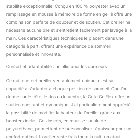
garde sa forme nuit
stabilité exceptionnelle. Conçu en 100 % polyester avec un
après nuit, et est prête à
remplissage en mousse à mémoire de forme en gel, il offre une
affronter toutes les
combinaison parfaite de douceur et de soutien. Cet oreiller ne
siestes qui se
présenteront. Livré avec
nécessite aucune pile et s’entretient facilement par lavage à la
une garantie de 1 an.
main. Ces caractéristiques techniques le placent dans une
Taille standard –
catégorie à part, offrant une expérience de sommeil
Dimensions de l'oreiller :
personnalisée et innovante.
61 x 40,6 x 7,6 cm. Poids
de l'oreiller : 5,3 kg
Confort et adaptabilité : un allié pour les dormeurs
Instructions d'entretien :
laver la housse en
machine avec des
Ce qui rend cet oreiller véritablement unique, c’est sa
couleurs similaires à l'eau
capacité à s’adapter à chaque position de sommeil. Que l’on
froide, sécher à basse
dorme sur le côté, le dos ou le ventre, la Grille GelFlex offre un
température. Coussin :
soutien constant et dynamique. J’ai particulièrement apprécié
retirez de la housse et
la possibilité de modifier la hauteur de l’oreiller grâce aux
lavez à l'eau chaude
avec du savon doux,
boosters inclus. Ces inserts, en mousse souple de
puis laissez sécher à l'air
polyuréthane, permettent de personnaliser l’épaisseur pour un
libre. Rehausseurs
confort optimal. L’oreiller reste frais toute la nuit, un atout