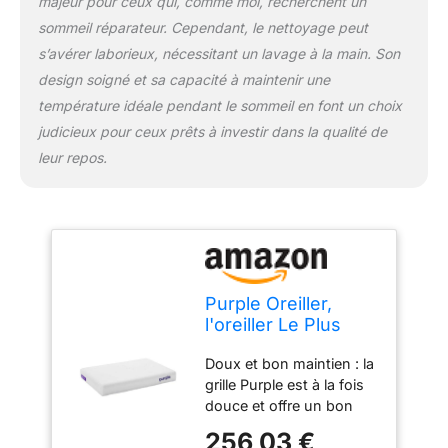
majeur pour ceux qui, comme moi, recherchent un
61 x 40,6 x 7,6 cm. Poids
de l'oreiller : 5,3 kg
sommeil réparateur. Cependant, le nettoyage peut
Instructions d'entretien :
s’avérer laborieux, nécessitant un lavage à la main. Son
laver la housse en
design soigné et sa capacité à maintenir une
machine avec des
température idéale pendant le sommeil en font un choix
couleurs similaires à l'eau
froide, sécher à basse
judicieux pour ceux prêts à investir dans la qualité de
température. Coussin :
leur repos.
retirez de la housse et
lavez à l'eau chaude
avec du savon doux,
puis laissez sécher à l'air
libre. Rehausseurs
d'oreiller : lavage à la
main avec un détergent
Purple Oreiller,
doux, ne pas utiliser
l'oreiller Le Plus
d'eau de Javel, séchage
Favorable Que la
en machine normal
Doux et bon maintien : la
Science Peut
Matériaux de l'oreiller :
grille Purple est à la fois
Imaginer,
polymère hyper-élastique
douce et offre un bon
rehausseurs
Purple Grid revêtement
maintien, de sorte qu'elle
réglables pour Une
256,03 €
en poudre de
berce doucement la tête