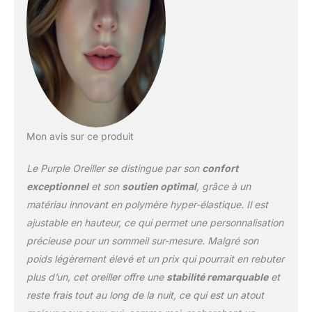
conçue pour s'adapter à
l'oreiller afin que vous
puissiez dormir
confortablement.
Dormez au frais : avec
des centaines de canaux
en plein air pour une
circulation d'air absolue,
la grille Purple vous
Mon avis sur ce produit
garde confortablement
au frais toute la nuit.
Le Purple Oreiller se distingue par son
confort
Ultra durable : la grille
Purple est ultra durable,
exceptionnel
et son
soutien optimal
, grâce à un
garde sa forme nuit
matériau innovant en polymère hyper-élastique. Il est
après nuit, et est prête à
ajustable en hauteur, ce qui permet une personnalisation
affronter toutes les
précieuse pour un sommeil sur-mesure. Malgré son
siestes qui se
présenteront. Livré avec
poids légèrement élevé et un prix qui pourrait en rebuter
une garantie de 1 an.
plus d’un, cet oreiller offre une
stabilité remarquable
et
Taille standard –
reste frais tout au long de la nuit, ce qui est un atout
Dimensions de l'oreiller :