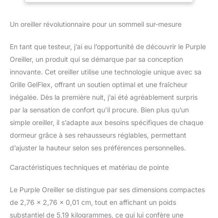
préférée en mélangeant
et en assortissant les
Un oreiller révolutionnaire pour un sommeil sur-mesure
rehausseurs d'oreillers
inclus ; changez la
En tant que testeur, j’ai eu l’opportunité de découvrir le Purple
hauteur de 12,7 cm, 2,5
cm ou 3,8 cm. Housse
Oreiller, un produit qui se démarque par sa conception
anti-humidité : la housse
innovante. Cet oreiller utilise une technologie unique avec sa
en maille respirante est
Grille GelFlex, offrant un soutien optimal et une fraîcheur
conçue pour s'adapter à
inégalée. Dès la première nuit, j’ai été agréablement surpris
l'oreiller afin que vous
par la sensation de confort qu’il procure. Bien plus qu’un
puissiez dormir
confortablement.
simple oreiller, il s’adapte aux besoins spécifiques de chaque
Dormez au frais : avec
dormeur grâce à ses rehausseurs réglables, permettant
des centaines de canaux
d’ajuster la hauteur selon ses préférences personnelles.
en plein air pour une
circulation d'air absolue,
Caractéristiques techniques et matériau de pointe
la grille Purple vous
garde confortablement
Le Purple Oreiller se distingue par ses dimensions compactes
au frais toute la nuit.
Ultra durable : la grille
de 2,76 x 2,76 x 0,01 cm, tout en affichant un poids
Purple est ultra durable,
substantiel de 5,19 kilogrammes, ce qui lui confère une