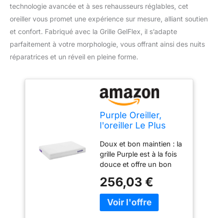
technologie avancée et à ses rehausseurs réglables, cet
oreiller vous promet une expérience sur mesure, alliant soutien
et confort. Fabriqué avec la Grille GelFlex, il s’adapte
parfaitement à votre morphologie, vous offrant ainsi des nuits
réparatrices et un réveil en pleine forme.
Purple Oreiller,
l'oreiller Le Plus
Favorable Que la
Doux et bon maintien : la
Science Peut
grille Purple est à la fois
Imaginer,
douce et offre un bon
rehausseurs
maintien, de sorte qu'elle
réglables pour Une
256,03 €
berce doucement la tête
Hauteur
et le cou sans soutien de
personnalisée,
pression. Trouvez la
fabriqué avec Une
hauteur de votre oreiller
Grille GelFlex