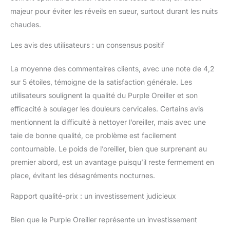
d'oreiller : lavage à la
majeur pour éviter les réveils en sueur, surtout durant les nuits
main avec un détergent
doux, ne pas utiliser
chaudes.
d'eau de Javel, séchage
en machine normal
Les avis des utilisateurs : un consensus positif
Matériaux de l'oreiller :
polymère hyper-élastique
La moyenne des commentaires clients, avec une note de 4,2
Purple Grid revêtement
sur 5 étoiles, témoigne de la satisfaction générale. Les
en poudre de
utilisateurs soulignent la qualité du Purple Oreiller et son
copolymère de
efficacité à soulager les douleurs cervicales. Certains avis
polyéthylène non
toxique, housse : 88 %
mentionnent la difficulté à nettoyer l’oreiller, mais avec une
polyester, 3 % nylon, 9
taie de bonne qualité, ce problème est facilement
% élasthanne maille,
contournable. Le poids de l’oreiller, bien que surprenant au
mousse de renforcement
premier abord, est un avantage puisqu’il reste fermement en
d'oreiller : mousse
polyuréthane (10 ILD)
place, évitant les désagréments nocturnes.
mousse colorée Purple :
100 % polyester
Rapport qualité-prix : un investissement judicieux
Bien que le Purple Oreiller représente un investissement