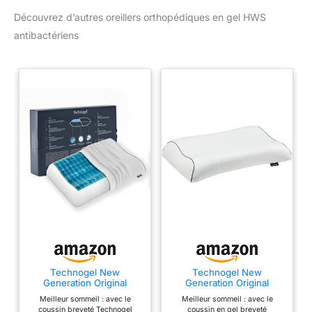
hypoallergénique.
Découvrez d’autres oreillers orthopédiques en gel HWS
100 % SANS
antibactériens
ADSTATEURS : tous les
oreillers Technogel sont-
ils ! Nos coussins de
soutien cervical sont les
seuls sans huiles
adoucissantes - Les
coussins de nuque sont
non toxiques, inodores
et biocompatibles. ‍
ERGONOMIQUE &
RAFRAÎCHISSANT : un
oreiller pour dormir sur le
dos et/ou sur le côté. Les
coussins Technogel
soulagent votre colonne
vertébrale et soulagent
les tensions au niveau
Technogel New
Technogel New
Generation Original
Generation Original
du cou, du dos et des
Anatomic Coussin
Anatomic Curve Coussin
Meilleur sommeil : avec le
Meilleur sommeil : avec le
épaules. ‍ HOUSSE
orthopédique pour
orthopédique pour
coussin breveté Technogel
coussin en gel breveté