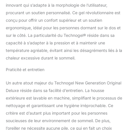
épaules. ‍ HOUSSE
innovant qui s’adapte à la morphologie de l’utilisateur,
LAVABLE : Parce que
procurant un soutien personnalisé. Ce gel révolutionnaire est
l'hygiène du visage est
conçu pour offrir un confort supérieur et un soutien
une priorité absolue,
notre taie d'oreiller est
ergonomique, idéal pour les personnes dormant sur le dos et
non seulement douce,
sur le côté. La particularité du Technogel® réside dans sa
respirante et certifiée
capacité à s’adapter à la pression et à maintenir une
Oeko-Tex, mais aussi
température agréable, évitant ainsi les désagréments liés à la
antibactérienne, lavable
en machine et
chaleur excessive durant le sommeil.
infroissable. Qualité
supérieure : nos oreillers
Praticité et entretien
de couchage sont testés
et certifiés par l'Institut
Un autre atout majeur du Technogel New Generation Original
Hohenstein et Oeko-Tex
Deluxe réside dans sa facilité d’entretien. La housse
pour garantir leur
extérieure est lavable en machine, simplifiant le processus de
sécurité, leur qualité et
nettoyage et garantissant une hygiène irréprochable. Ce
leur durabilité.
Été
cool : avec le coussin
critère est d’autant plus important pour les personnes
rafraîchissant original
soucieuses de leur environnement de sommeil. De plus,
Technogel Deluxe, vous
l’oreiller ne nécessite aucune pile, ce qui en fait un choix