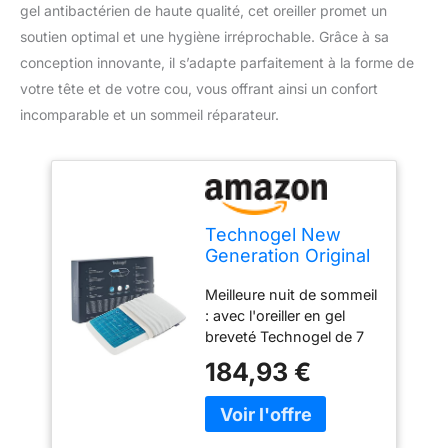
gel antibactérien de haute qualité, cet oreiller promet un
soutien optimal et une hygiène irréprochable. Grâce à sa
conception innovante, il s’adapte parfaitement à la forme de
votre tête et de votre cou, vous offrant ainsi un confort
incomparable et un sommeil réparateur.
Technogel New
Generation Original
Deluxe Oreiller
Meilleure nuit de sommeil
orthopédique en
: avec l'oreiller en gel
Gel HWS
breveté Technogel de 7
antibactérien pour
cm. Le meilleur oreiller
Les Personnes
184,93 €
orthopédique contre les
Dormant sur Le Dos
douleurs cervicales,
et sur Le côté avec
ergonomique,
taie d'oreiller
rafraîchissant,