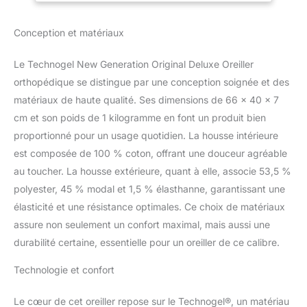
antibactérien et
hypoallergénique.
Conception et matériaux
100 % SANS
ADSTATEURS : tous les
Le Technogel New Generation Original Deluxe Oreiller
oreillers Technogel sont-
orthopédique se distingue par une conception soignée et des
ils ! Nos coussins de
soutien cervical sont les
matériaux de haute qualité. Ses dimensions de 66 x 40 x 7
seuls sans huiles
cm et son poids de 1 kilogramme en font un produit bien
adoucissantes - Les
proportionné pour un usage quotidien. La housse intérieure
coussins de nuque sont
est composée de 100 % coton, offrant une douceur agréable
non toxiques, inodores
et biocompatibles. ‍
au toucher. La housse extérieure, quant à elle, associe 53,5 %
ERGONOMIQUE &
polyester, 45 % modal et 1,5 % élasthanne, garantissant une
RAFRAÎCHISSANT : un
élasticité et une résistance optimales. Ce choix de matériaux
oreiller pour dormir sur le
assure non seulement un confort maximal, mais aussi une
dos et/ou sur le côté. Les
coussins Technogel
durabilité certaine, essentielle pour un oreiller de ce calibre.
soulagent votre colonne
vertébrale et soulagent
Technologie et confort
les tensions au niveau
du cou, du dos et des
Le cœur de cet oreiller repose sur le Technogel®, un matériau