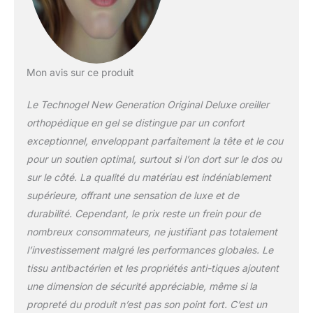
ERGONOMIQUE &
RAFRAÎCHISSANT : un
oreiller pour dormir sur le
dos et/ou sur le côté. Les
coussins Technogel
Mon avis sur ce produit
soulagent votre colonne
vertébrale et soulagent
Le Technogel New Generation Original Deluxe oreiller
les tensions au niveau
du cou, du dos et des
orthopédique en gel se distingue par un confort
épaules. ‍ HOUSSE
exceptionnel, enveloppant parfaitement la tête et le cou
LAVABLE : Parce que
pour un soutien optimal, surtout si l’on dort sur le dos ou
l'hygiène du visage est
sur le côté. La qualité du matériau est indéniablement
une priorité absolue,
notre taie d'oreiller est
supérieure, offrant une sensation de luxe et de
non seulement douce,
durabilité. Cependant, le prix reste un frein pour de
respirante et certifiée
nombreux consommateurs, ne justifiant pas totalement
Oeko-Tex, mais aussi
l’investissement malgré les performances globales. Le
antibactérienne, lavable
en machine et
tissu antibactérien et les propriétés anti-tiques ajoutent
infroissable. Qualité
une dimension de sécurité appréciable, même si la
supérieure : nos oreillers
propreté du produit n’est pas son point fort. C’est un
de couchage sont testés