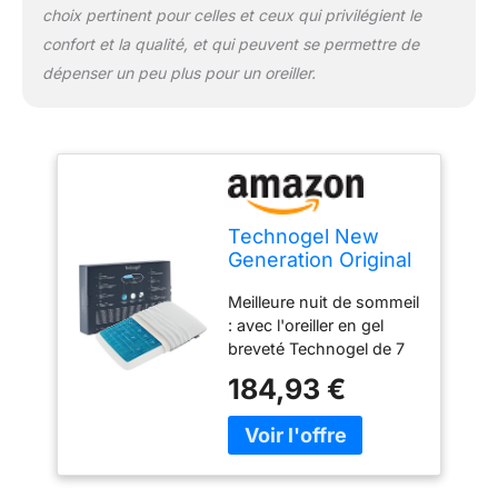
choix pertinent pour celles et ceux qui privilégient le
et certifiés par l'Institut
confort et la qualité, et qui peuvent se permettre de
Hohenstein et Oeko-Tex
pour garantir leur
dépenser un peu plus pour un oreiller.
sécurité, leur qualité et
leur durabilité.
Été
cool : avec le coussin
rafraîchissant original
Technogel Deluxe, vous
vous endormez détendu
même pendant les
Technogel New
chaudes nuits d'été et
Generation Original
vous réveillez frais !
Deluxe Oreiller
Meilleure nuit de sommeil
orthopédique en
: avec l'oreiller en gel
Gel HWS
breveté Technogel de 7
antibactérien pour
cm. Le meilleur oreiller
Les Personnes
184,93 €
orthopédique contre les
Dormant sur Le Dos
douleurs cervicales,
et sur Le côté avec
ergonomique,
taie d'oreiller
rafraîchissant,
antibactérien et