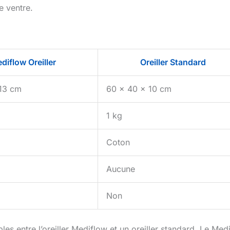
e ventre.
diflow Oreiller
Oreiller Standard
13 cm
60 x 40 x 10 cm
1 kg
Coton
Aucune
Non
les entre l’oreiller Mediflow et un oreiller standard. Le Med