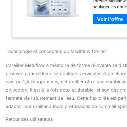
l'oreiller Mediflo
soulager les dou
soutient son effic
de la qualité du 
de l'oreiller Med
supérieure luxue
d'air élevé, cet or
température. Notr
permettant d'adapt
Technologie et conception du Mediflow Oreiller
adaptatif et const
positions de somme
L’oreiller Mediflow à mémoire de forme réinventé se dist
d'ajouter ou d'enl
(doux, moyen ou fe
prouvée pour réduire les douleurs cervicales et amélior
lit idéal pour les
environ 1,5 kilogrammes, cet oreiller offre une combinai
Approuvé par les p
polycoton, il est à la fois doux et durable, et son desi
recommandé par le
kinésithérapeutes
fermeté via l’ajustement de l’eau. Cette flexibilité est pa
comme oreiller de 
adapter leur oreiller à leurs préférences de sommeil spéc
sommeil. Héritage
de 25 ans dans la
Retour des utilisateurs
un nom, c'est une
efficacité pour am