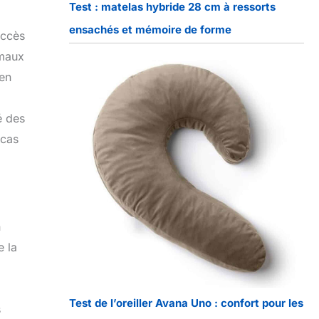
Test : matelas hybride 28 cm à ressorts
ensachés et mémoire de forme
uccès
 maux
ien
é des
 cas
n
e la
Test de l’oreiller Avana Uno : confort pour les
s